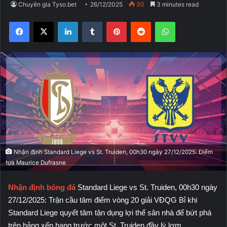
Chuyên gia Tyso.bet
26/12/2025
30
3 minutes read
Facebook
X
LinkedIn
Tumblr
Pinterest
Reddit
WhatsApp
Nhận định Standard Liege vs St. Truiden, 00h30 ngày 27/12/2025: Điểm
tựa Maurice Dufrasne
Nhận định bóng đá
Standard Liege vs St. Truiden, 00h30 ngày
27/12/2025: Trận cầu tâm điểm vòng 20 giải VĐQG Bỉ khi
Standard Liege quyết tâm tận dụng lợi thế sân nhà để bứt phá
trên bảng xếp hạng trước một St. Truiden đầy lỳ lợm.