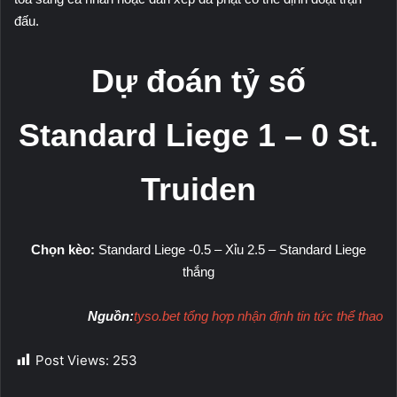
đấu.
Dự đoán tỷ số
Standard Liege 1 – 0 St.
Truiden
Chọn kèo:
Standard Liege -0.5 – Xỉu 2.5 – Standard Liege
thắng
Nguồn:
tyso.bet tổng hợp nhận định tin tức thể thao
Post Views:
253