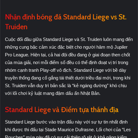
Nhận định bóng đá Standard Liege vs St.
Truiden
Cuộc đối đầu giữa Standard Liege và St. Truiden luôn mang đến
những cung bậc cảm xúc đặc biệt cho người hâm mộ Jupiler
Pro League. Hiện tại, cả hai đội đều đang ở giai đoạn then chốt
của mùa giải, nơi mỗi điểm số đều có thể định đoạt vị trí trong
nhóm cạnh tranh Play-off vô địch. Standard Liege với bề dày
truyền thống đang cố gắng tái thiết dưới triều đại mới, trong khi
St. Truiden vẫn duy trì bản sắc là “kẻ ngáng đường” khó chịu
với lối chơi kỷ luật mang đậm dấu ấn Nhật Bản.
Standard Liege và Điểm tựa thánh địa
Standard Liege bước vào trận đấu này với sự tự tin nhất định
khi được thi đấu tại Stade Maurice Dufrasne. Lối chơi của “Les
Rouches” mùa này đã có sự cải thiện rõ rệt ở khả năng kiểm