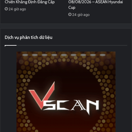
Chiến Khẳng Định Đẳng Cấp
08/08/2026 – ASEAN Hyundai
Cup
24 giờ ago
24 giờ ago
Dịch vụ phân tích dữ liệu