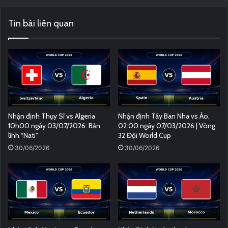
Tin bài liên quan
Nhận định Thụy Sĩ vs Algeria
Nhận định Tây Ban Nha vs Áo,
10h00 ngày 03/07/2026: Bản
02:00 ngày 07/03/2026 | Vòng
lĩnh “Nati”
32 Đội World Cup
30/06/2026
30/06/2026