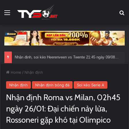
Menu
Se
Nhận định, soi kèo Heerenveen vs Twente 21:45 ngày 09/08/2026: Sức nóng Abe Lenstra
Home
/
Nhận định
Nhận định
Nhận định bóng đá
Soi kèo Serie A
Nhận định Roma vs Milan, 02h45
ngày 26/01: Đại chiến nảy lửa,
Rossoneri gặp khó tại Olimpico