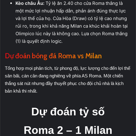
Kèo châu Âu:
Tỷ lệ ăn 2.40 cho cửa Roma thắng là
một mức lợi nhuận hấp dẫn, phản ánh đúng thực lực
và lợi thế của họ. Cửa Hòa (Draw) có tỷ lệ cao nhưng
rủi ro, trong khi khả năng Milan ca khúc khải hoàn tại
Olimpico lúc này là không cao. Lựa chọn Roma thắng
(1) là quyết định logic.
Dự đoán bóng đá Roma vs Milan
Tổng hợp mọi phân tích, từ phong độ, lực lượng cho đến lợi thế
sân bãi, cán cân đang nghiêng về phía AS Roma. Một chiến
thắng sát nút nhưng đầy thuyết phục cho đội chủ nhà là kịch
bản khả thi nhất.
Dự đoán tỷ số
Roma 2 – 1 Milan