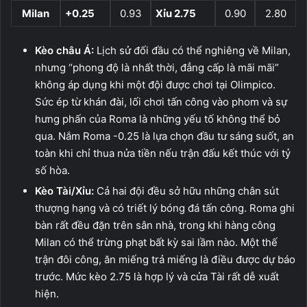
Milan
+0.25
0.93
Xỉu 2.75
0.90
2.80
Kèo châu Á:
Lịch sử đối đầu có thể nghiêng về Milan,
nhưng “phong độ là nhất thời, đẳng cấp là mãi mãi”
không áp dụng khi một đội được chơi tại Olimpico.
Sức ép từ khán đài, lối chơi tấn công vào phom và sự
hưng phấn của Roma là những yếu tố không thể bỏ
qua. Nắm Roma -0.25 là lựa chọn đầu tư sáng suốt, an
toàn khi chỉ thua nửa tiền nếu trận đấu kết thúc với tỷ
số hòa.
Kèo Tài/Xỉu:
Cả hai đội đều sở hữu những chân sút
thượng hạng và có triết lý bóng đá tấn công. Roma ghi
bàn rất đều đặn trên sân nhà, trong khi hàng công
Milan có thể trừng phạt bất kỳ sai lầm nào. Một thế
trận đôi công, ăn miếng trả miếng là điều được dự báo
trước. Mức kèo 2.75 là hợp lý và cửa Tài rất dễ xuất
hiện.