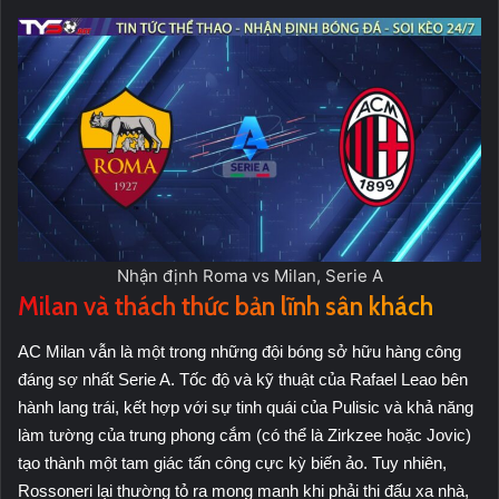
Nhận định Roma vs Milan, Serie A
Milan và thách thức bản lĩnh sân khách
AC Milan vẫn là một trong những đội bóng sở hữu hàng công
đáng sợ nhất Serie A. Tốc độ và kỹ thuật của Rafael Leao bên
hành lang trái, kết hợp với sự tinh quái của Pulisic và khả năng
làm tường của trung phong cắm (có thể là Zirkzee hoặc Jovic)
tạo thành một tam giác tấn công cực kỳ biến ảo. Tuy nhiên,
Rossoneri lại thường tỏ ra mong manh khi phải thi đấu xa nhà,