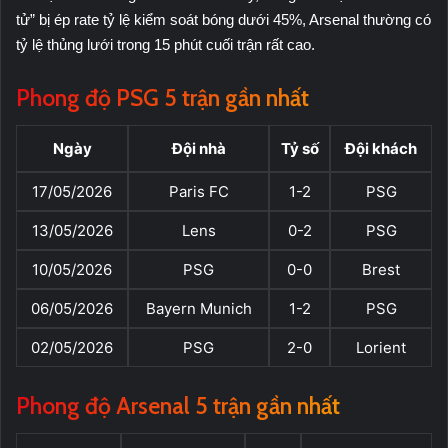
tử” bị ép rate tỷ lệ kiểm soát bóng dưới 45%, Arsenal thường có
tỷ lệ thủng lưới trong 15 phút cuối trận rất cao.
Phong độ PSG 5 trận gần nhất
Ngày
Đội nhà
Tỷ số
Đội khách
17/05/2026
Paris FC
1-2
PSG
13/05/2026
Lens
0-2
PSG
10/05/2026
PSG
0-0
Brest
06/05/2026
Bayern Munich
1-2
PSG
02/05/2026
PSG
2-0
Lorient
Phong độ Arsenal 5 trận gần nhất