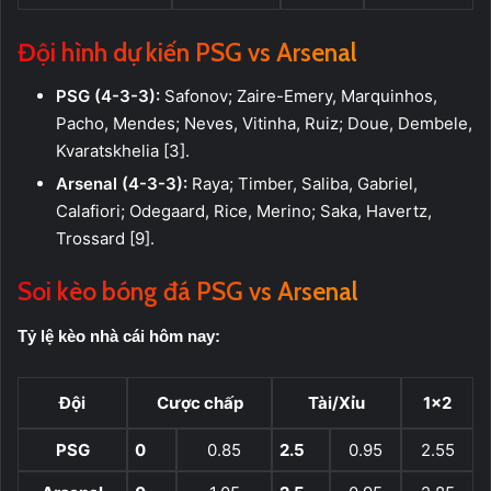
Đội hình dự kiến PSG vs Arsenal
PSG (4-3-3):
Safonov; Zaire-Emery, Marquinhos,
Pacho, Mendes; Neves, Vitinha, Ruiz; Doue, Dembele,
Kvaratskhelia [3].
Arsenal (4-3-3):
Raya; Timber, Saliba, Gabriel,
Calafiori; Odegaard, Rice, Merino; Saka, Havertz,
Trossard [9].
Soi kèo bóng đá PSG vs Arsenal
Tỷ lệ kèo nhà cái hôm nay:
Đội
Cược chấp
Tài/Xỉu
1×2
PSG
0
0.85
2.5
0.95
2.55