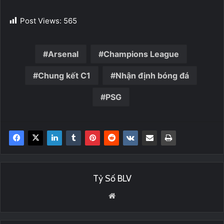
Post Views:
565
Arsenal
Champions League
Chung kết C1
Nhận định bóng đá
PSG
Tỷ Số BLV
Website