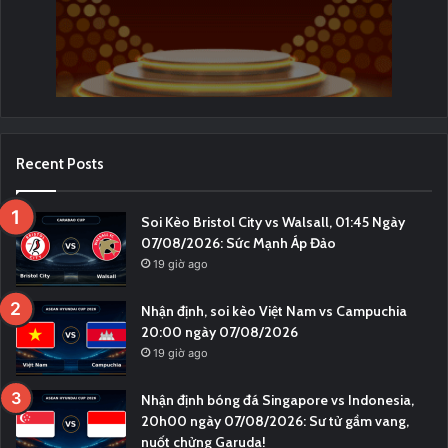
Recent Posts
Soi Kèo Bristol City vs Walsall, 01:45 Ngày
07/08/2026: Sức Mạnh Áp Đảo
19 giờ ago
Nhận định, soi kèo Việt Nam vs Campuchia
20:00 ngày 07/08/2026
19 giờ ago
Nhận định bóng đá Singapore vs Indonesia,
20h00 ngày 07/08/2026: Sư tử gầm vang,
nuốt chửng Garuda!