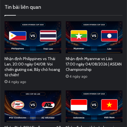
Tin bài liên quan
Nhận định Philippines vs Thái
Nhận định Myanmar vs Lào
Lan, 20:00 ngày 04/08: Voi
17:00 ngày 04/08/2026 | ASEAN
chiến giương oai, Bầy chó hoang
Championship
tử chiến!
4 ngày ago
4 ngày ago