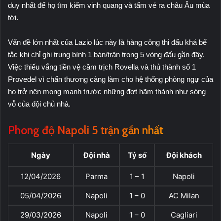
duy nhất để họ tìm kiếm vinh quang và tấm vé ra châu Âu mùa
tới.
Vấn đề lớn nhất của Lazio lúc này là hàng công thi đấu khá bế
tắc khi chỉ ghi trung bình 1 bàn/trận trong 5 vòng đấu gần đây.
Việc thiếu vắng tiền vệ cầm trịch Rovella và thủ thành số 1
Provedel vì chấn thương càng làm cho hệ thống phòng ngự của
họ trở nên mong manh trước những đợt hãm thành như sóng
vỗ của đội chủ nhà.
Phong độ Napoli 5 trận gần nhất
Ngày
Đội nhà
Tỷ số
Đội khách
12/04/2026
Parma
1 – 1
Napoli
05/04/2026
Napoli
1 – 0
AC Milan
29/03/2026
Napoli
1 – 0
Cagliari