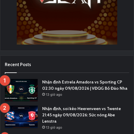
Recent Posts
Nhận định Estrela Amadora vs Sporting CP
02:30 ngày 09/08/2026 | VĐQG Bồ Đào Nha
13 giờ ago
Nhận định, soi kèo Heerenveen vs Twente
21:45 ngày 09/08/2026: Sức nóng Abe
Lenstra
13 giờ ago