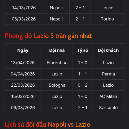
14/03/2026
Napoli
2 – 1
Lecce
06/03/2026
Napoli
2 – 1
Torino
Phong độ Lazio 5 trận gần nhất
Ngày
Đội nhà
Tỷ số
Đội khách
13/04/2026
Fiorentina
1 – 0
Lazio
04/04/2026
Lazio
1 – 1
Parma
22/03/2026
Bologna
0 – 2
Lazio
15/03/2026
Lazio
1 – 0
AC Milan
09/03/2026
Lazio
2 – 1
Sassuolo
Lịch sử đối đầu Napoli vs Lazio