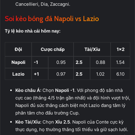
Cancellieri, Dia, Zaccagni.
Soi kèo bóng đá Napoli vs Lazio
Tỷ lệ kèo nhà cái hôm nay:
Đội
Cược chấp
Tài/Xỉu
1×2
Napoli
-1
0.95
2.5
0.88
1.54
Lazio
+1
0.97
2.5
1.02
6.10
Kèo châu Á:
Chọn
Napoli -1
. Với phong độ sân nhà
cực cao (thắng 4/5 trận gần nhất) và đội hình vượt trội,
Napoli đủ sức thắng cách biệt một Lazio đang tâm lý
phân tâm cho đấu trường Cup.
Kèo Tài/Xỉu:
Chọn
Xỉu 2.5
. Napoli của Conte cực kỳ
thực dụng, họ thường thắng tối thiểu và giữ sạch lưới.