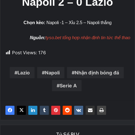
Napoli 2 – 0 Lazio
Chọn kèo:
Napoli -1 – Xỉu 2.5 – Napoli thắng
Nguồn:
tyso.bet tổng hợp nhận định tin tức thể thao
Post Views:
176
Lazio
Napoli
Nhận định bóng đá
Serie A
Tỷ Số BLV