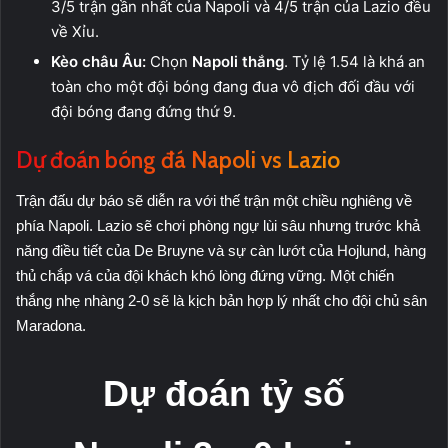
3/5 trận gần nhất của Napoli và 4/5 trận của Lazio đều
về Xỉu.
Kèo châu Âu:
Chọn
Napoli thắng
. Tỷ lệ 1.54 là khá an
toàn cho một đội bóng đang đua vô địch đối đầu với
đội bóng đang đứng thứ 9.
Dự đoán bóng đá Napoli vs Lazio
Trận đấu dự báo sẽ diễn ra với thế trận một chiều nghiêng về
phía Napoli. Lazio sẽ chơi phòng ngự lùi sâu nhưng trước khả
năng điều tiết của De Bruyne và sự càn lướt của Hojlund, hàng
thủ chắp vá của đội khách khó lòng đứng vững. Một chiến
thắng nhẹ nhàng 2-0 sẽ là kịch bản hợp lý nhất cho đội chủ sân
Maradona.
Dự đoán tỷ số