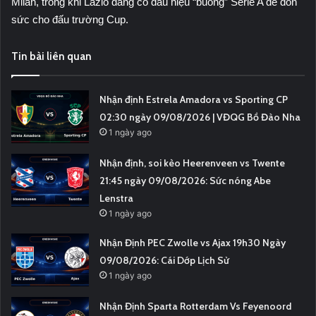
Milan, trong khi Lazio đang có dấu hiệu “buông” Serie A để dồn
sức cho đấu trường Cup.
Tin bài liên quan
Nhận định Estrela Amadora vs Sporting CP
02:30 ngày 09/08/2026 | VĐQG Bồ Đào Nha
1 ngày ago
Nhận định, soi kèo Heerenveen vs Twente
21:45 ngày 09/08/2026: Sức nóng Abe
Lenstra
1 ngày ago
Nhận Định PEC Zwolle vs Ajax 19h30 Ngày
09/08/2026: Cái Dớp Lịch Sử
1 ngày ago
Nhận Định Sparta Rotterdam Vs Feyenoord