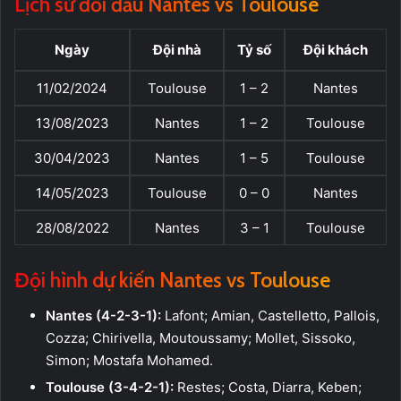
Lịch sử đối đầu Nantes vs Toulouse
Ngày
Đội nhà
Tỷ số
Đội khách
11/02/2024
Toulouse
1 – 2
Nantes
13/08/2023
Nantes
1 – 2
Toulouse
30/04/2023
Nantes
1 – 5
Toulouse
14/05/2023
Toulouse
0 – 0
Nantes
28/08/2022
Nantes
3 – 1
Toulouse
Đội hình dự kiến Nantes vs Toulouse
Nantes (4-2-3-1):
Lafont; Amian, Castelletto, Pallois,
Cozza; Chirivella, Moutoussamy; Mollet, Sissoko,
Simon; Mostafa Mohamed.
Toulouse (3-4-2-1):
Restes; Costa, Diarra, Keben;