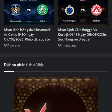
Nhận định bóng đá Kilmarnock
Nhận Định Club Brugge Vs
vs Celtic 19:30 ngày
Kortrijk 01:45 Ngày 08/08/2026:
09/08/2026: Pháo đài sục sôi
Sức Nóng Jan Breydel
7 giờ ago
1 ngày ago
Dịch vụ phân tích dữ liệu