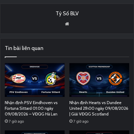
Tỷ Số BLV
Website
Tin bài liên quan
Nhận định PSV Eindhoven vs
Nhận định Hearts vs Dundee
Fortuna Sittard 01:00 ngày
United 21h00 ngày 09/08/2026
09/08/2026 – VĐQG Hà Lan
| Giải VĐQG Scotland
7 giờ ago
7 giờ ago