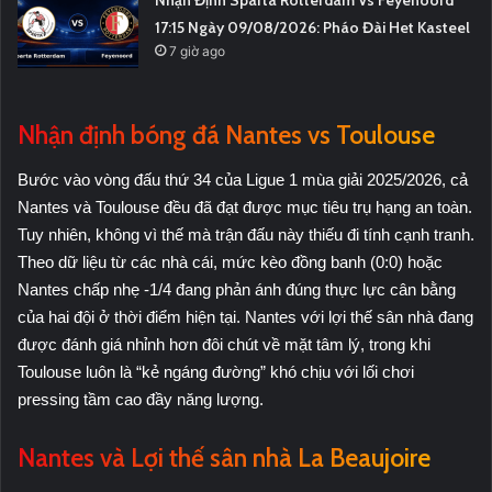
Nhận Định Sparta Rotterdam Vs Feyenoord
17:15 Ngày 09/08/2026: Pháo Đài Het Kasteel
7 giờ ago
Nhận định bóng đá Nantes vs Toulouse
Bước vào vòng đấu thứ 34 của Ligue 1 mùa giải 2025/2026, cả
Nantes và Toulouse đều đã đạt được mục tiêu trụ hạng an toàn.
Tuy nhiên, không vì thế mà trận đấu này thiếu đi tính cạnh tranh.
Theo dữ liệu từ các nhà cái, mức kèo đồng banh (0:0) hoặc
Nantes chấp nhẹ -1/4 đang phản ánh đúng thực lực cân bằng
của hai đội ở thời điểm hiện tại. Nantes với lợi thế sân nhà đang
được đánh giá nhỉnh hơn đôi chút về mặt tâm lý, trong khi
Toulouse luôn là “kẻ ngáng đường” khó chịu với lối chơi
pressing tầm cao đầy năng lượng.
Nantes và Lợi thế sân nhà La Beaujoire