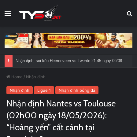
Menu
Se
Home
/
Nhận định
Nhận định
Ligue 1
Nhận định bóng đá
Nhận định Nantes vs Toulouse
(02h00 ngày 18/05/2026):
“Hoàng yến” cất cánh tại