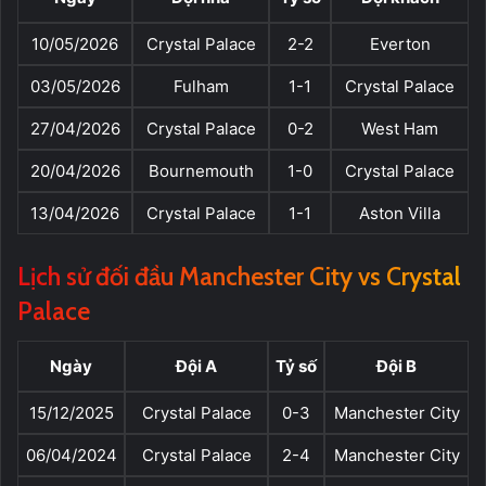
10/05/2026
Crystal Palace
2-2
Everton
03/05/2026
Fulham
1-1
Crystal Palace
27/04/2026
Crystal Palace
0-2
West Ham
20/04/2026
Bournemouth
1-0
Crystal Palace
13/04/2026
Crystal Palace
1-1
Aston Villa
Lịch sử đối đầu Manchester City vs Crystal
Palace
Ngày
Đội A
Tỷ số
Đội B
15/12/2025
Crystal Palace
0-3
Manchester City
06/04/2024
Crystal Palace
2-4
Manchester City