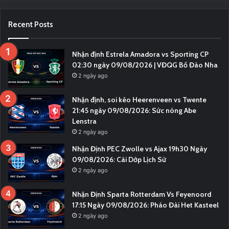
Recent Posts
Nhận định Estrela Amadora vs Sporting CP
02:30 ngày 09/08/2026 | VĐQG Bồ Đào Nha
2 ngày ago
Nhận định, soi kèo Heerenveen vs Twente
21:45 ngày 09/08/2026: Sức nóng Abe
Lenstra
2 ngày ago
Nhận Định PEC Zwolle vs Ajax 19h30 Ngày
09/08/2026: Cái Dớp Lịch Sử
2 ngày ago
Nhận Định Sparta Rotterdam Vs Feyenoord
17:15 Ngày 09/08/2026: Pháo Đài Het Kasteel
2 ngày ago