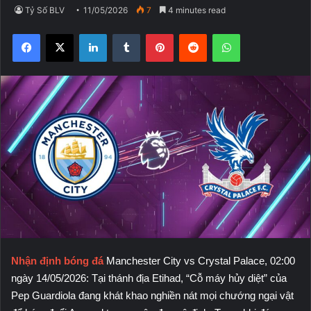
Tỷ Số BLV
11/05/2026
7
4 minutes read
Facebook
X
LinkedIn
Tumblr
Pinterest
Reddit
WhatsApp
Nhận định bóng đá
Manchester City vs Crystal Palace, 02:00
ngày 14/05/2026: Tại thánh địa Etihad, “Cỗ máy hủy diệt” của
Pep Guardiola đang khát khao nghiền nát mọi chướng ngại vật