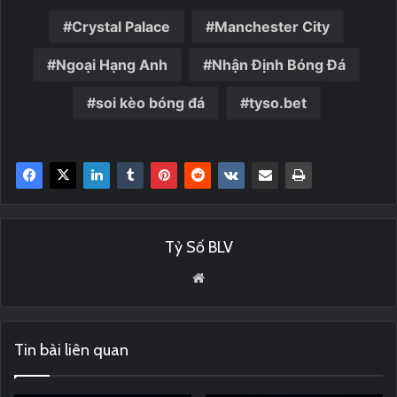
Crystal Palace
Manchester City
Ngoại Hạng Anh
Nhận Định Bóng Đá
soi kèo bóng đá
tyso.bet
Tỷ Số BLV
Website
Tin bài liên quan