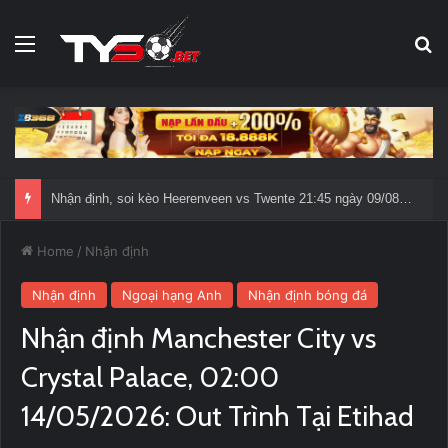
Menu
Se
Nhận Định PEC Zwolle vs Ajax 19h30 Ngày 09/08/2026: Cái Dớp Lịch Sử
Home
/
Nhận định
Nhận định
Ngoại hạng Anh
Nhận định bóng đá
Nhận định Manchester City vs
Crystal Palace, 02:00
14/05/2026: Out Trình Tại Etihad