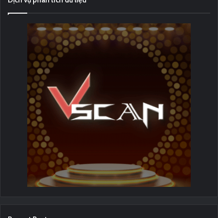
Dịch vụ phân tích dữ liệu