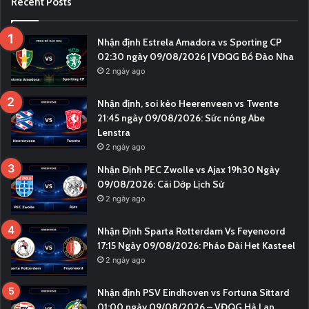
Recent Posts
Nhận định Estrela Amadora vs Sporting CP
02:30 ngày 09/08/2026 | VĐQG Bồ Đào Nha
2 ngày ago
Nhận định, soi kèo Heerenveen vs Twente
21:45 ngày 09/08/2026: Sức nóng Abe
Lenstra
2 ngày ago
Nhận Định PEC Zwolle vs Ajax 19h30 Ngày
09/08/2026: Cái Dớp Lịch Sử
2 ngày ago
Nhận Định Sparta Rotterdam Vs Feyenoord
17:15 Ngày 09/08/2026: Pháo Đài Het Kasteel
2 ngày ago
Nhận định PSV Eindhoven vs Fortuna Sittard
01:00 ngày 09/08/2026 – VĐQG Hà Lan