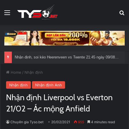
Menu
Se
Nhận định, soi kèo Heerenveen vs Twente 21:45 ngày 09/08/2026: Sức nóng Abe Lenstra
Home
/
Nhận định
Nhận định
Nhận định Anh
Nhận định Liverpool vs Everton
21/02 – Ác mộng Anfield
Chuyên gia Tyso.bet
20/02/2021
955
4 minutes read