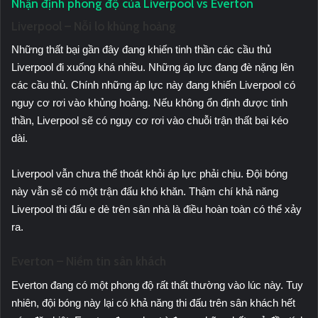
Nhận định phong độ của Liverpool vs Everton
Liverpool – Nỗi lo khủng hoảng
Những thất bại gần đây đang khiến tinh thần các cầu thủ
Liverpool đi xuống khá nhiều. Những áp lực đang đè nặng lên
các cầu thủ. Chính những áp lực này đang khiến Liverpool có
nguy cơ rơi vào khủng hoảng. Nếu không ổn định được tinh
thần, Liverpool sẽ có nguy cơ rơi vào chuỗi trận thất bại kéo
dài.
Liverpool vẫn chưa thể thoát khỏi áp lực phải chịu. Đội bóng
này vẫn sẽ có một trận đấu khó khăn. Thậm chí khả năng
Liverpool thi đấu e dè trên sân nhà là điều hoàn toàn có thể xảy
ra.
Everton – Niềm tin sân khách
Everton đang có một phong độ rất thất thường vào lúc này. Tuy
nhiên, đội bóng này lại có khả năng thi đấu trên sân khách hết