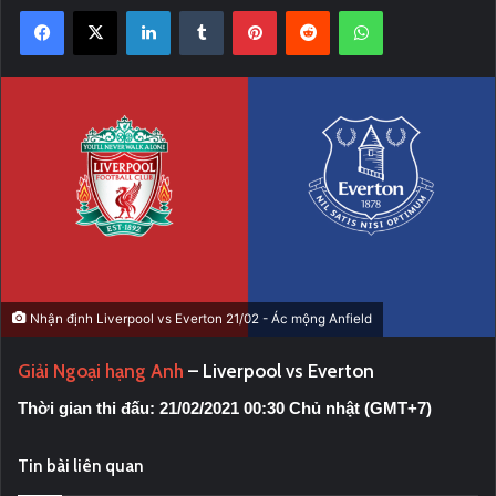
Facebook
X
LinkedIn
Tumblr
Pinterest
Reddit
WhatsApp
Nhận định Liverpool vs Everton 21/02 - Ác mộng Anfield
Giải Ngoại hạng Anh
– Liverpool vs Everton
Thời gian thi đấu: 21/02/2021 00:30 Chủ nhật (GMT+7)
Tin bài liên quan