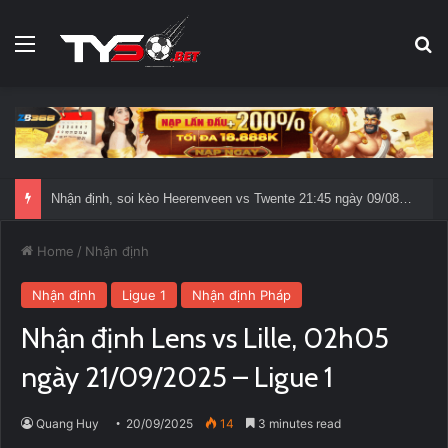
Menu
Se
Nhận định, soi kèo Heerenveen vs Twente 21:45 ngày 09/08/2026: Sức nóng Abe Lenstra
Home
/
Nhận định
Nhận định
Ligue 1
Nhận định Pháp
Nhận định Lens vs Lille, 02h05
ngày 21/09/2025 – Ligue 1
Quang Huy
20/09/2025
14
3 minutes read