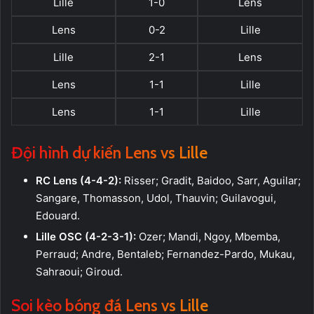
Lille
1-0
Lens
Lens
0-2
Lille
Lille
2-1
Lens
Lens
1-1
Lille
Lens
1-1
Lille
Đội hình dự kiến Lens vs Lille
RC Lens (4-4-2):
Risser; Gradit, Baidoo, Sarr, Aguilar;
Sangare, Thomasson, Udol, Thauvin; Guilavogui,
Edouard.
Lille OSC (4-2-3-1):
Ozer; Mandi, Ngoy, Mbemba,
Perraud; Andre, Bentaleb; Fernandez-Pardo, Mukau,
Sahraoui; Giroud.
Soi kèo bóng đá Lens vs Lille