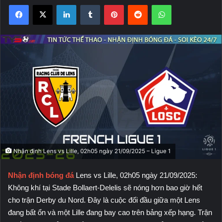
Facebook
X
LinkedIn
Tumblr
Pinterest
Reddit
WhatsApp
Nhận định Lens vs Lille, 02h05 ngày 21/09/2025 – Ligue 1
Nhận định bóng đá
Lens vs Lille, 02h05 ngày 21/09/2025:
Không khí tại Stade Bollaert-Delelis sẽ nóng hơn bao giờ hết
cho trận Derby du Nord. Đây là cuộc đối đầu giữa một Lens
đang bất ổn và một Lille đang bay cao trên bảng xếp hạng. Trận