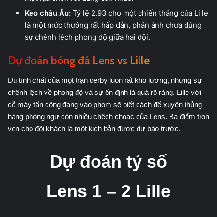
Kèo châu Âu:
Tỷ lệ 2.93 cho một chiến thắng của Lille
là một mức thưởng rất hấp dẫn, phản ánh chưa đúng
sự chênh lệch phong độ giữa hai đội.
Dự đoán bóng đá Lens vs Lille
Dù tính chất của một trận derby luôn rất khó lường, nhưng sự
chênh lệch về phong độ và sự ổn định là quá rõ ràng. Lille với
cỗ máy tấn công đang vào phom sẽ biết cách để xuyên thủng
hàng phòng ngự còn nhiều chệch choạc của Lens. Ba điểm trọn
vẹn cho đội khách là một kịch bản được dự báo trước.
Dự đoán tỷ số
Lens 1 – 2 Lille