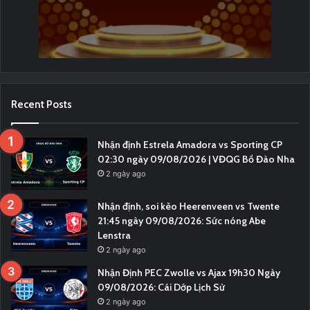
Recent Posts
Nhận định Estrela Amadora vs Sporting CP
02:30 ngày 09/08/2026 | VĐQG Bồ Đào Nha
2 ngày ago
Nhận định, soi kèo Heerenveen vs Twente
21:45 ngày 09/08/2026: Sức nóng Abe
Lenstra
2 ngày ago
Nhận Định PEC Zwolle vs Ajax 19h30 Ngày
09/08/2026: Cái Dớp Lịch Sử
2 ngày ago