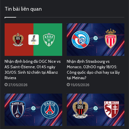
Tin bài liên quan
Nhận định bóng đá OGC Nice vs
Nhận định Strasbourg vs
AS Saint-Étienne, 01:45 ngày
Monaco, 02h00 ngày 18/05:
30/05: Sinh tử chiến tại Allianz
Công quốc dạo chơi hay sa lầy
Riviera
tại Meinau?
27/05/2026
15/05/2026