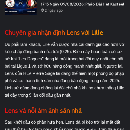
17:15 Ngày 09/08/2026: Pháo Đài Het Kasteel
2 ngày ago
Chuyên gia nhận định Lens với Lille
Dù phải làm khách, Lille vẫn được nhà cái đánh giá cao hơn với
kèo chấp đồng banh nửa trái (0.25). Điều này hoàn toàn có cơ
sở khi “Les Dogues” đang là một trong hai đội duy nhất còn bất
bại tại Ligue 1 và sở hữu hàng công mạnh nhất giải. Ngược lại,
Lens của HLV Pierre Sage lại đang thể hiện một phong độ phập
phù và có thành tích sân nhà đáng báo động trong năm 2025.
Lịch sử cũng đang chống lại đội chủ nhà khi họ chưa thắng Lille
tại đây trong 9 lần đối đầu gần nhất.
Lens và nỗi ám ảnh sân nhà
Sau khởi đầu có phần hứa hẹn, Lens đã bị kéo trở lại mặt đất
sau thất bại 0-2 tâm phục khẩu phục trước PSG. Trận thua này