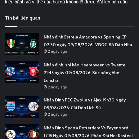
kiêu hãnh và vị thế của hai gã khổng lồ được đặt lên bàn cân.
Tin bài liên quan
Nhận định Estrela Amadora vs Sporting CP
02:30 ngày 09/08/2026 | VĐQG Bồ Đào Nha
2 ngày ago
Nhận định, soi kèo Heerenveen vs Twente
21:45 ngày 09/08/2026: Sức nóng Abe
Lenstra
2 ngày ago
Nhận Định PEC Zwolle vs Ajax 19h30 Ngày
09/08/2026: Cái Dớp Lịch Sử
2 ngày ago
Nhận Định Sparta Rotterdam Vs Feyenoord
17:15 Ngày 09/08/2026: Pháo Đài Het Kasteel