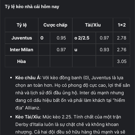
Tỷ lệ kèo nhà cái hôm nay
Tỷ lệ
Cược chấp
Tài/Xỉu
1×2
Juventus
0
0.95
o 2/2.5
0.97
2.78
Inter Milan
0.97
u
0.93
2.76
Hòa
3.05
Kèo châu Á:
Với kèo đồng banh (0), Juventus là lựa
chọn an toàn hơn. Họ có phong độ cực cao, lợi thế sân
nhà và lịch sử đối đầu ủng hộ. Inter dù mạnh nhưng
đang có dấu hiệu bất ổn và phải làm khách tại “hiểm
địa” Allianz.
Kèo Tài/Xỉu:
Mức kèo 2.25. Tính chất của một trận
Derby d’Italia luôn là sự chặt chẽ và không khoan
nhượng. Cả hai đội đều sở hữu hàng thủ mạnh và sẽ