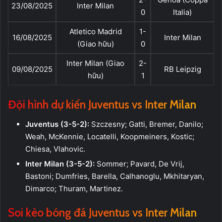
23/08/2025
Inter Milan
0
Italia)
Atletico Madrid
1-
16/08/2025
Inter Milan
(Giao hữu)
0
Inter Milan (Giao
2-
09/08/2025
RB Leipzig
hữu)
1
Đội hình dự kiến Juventus vs Inter Milan
Juventus (3-5-2):
Szczesny; Gatti, Bremer, Danilo;
Weah, McKennie, Locatelli, Koopmeiners, Kostic;
Chiesa, Vlahovic.
Inter Milan (3-5-2):
Sommer; Pavard, De Vrij,
Bastoni; Dumfries, Barella, Calhanoglu, Mkhitaryan,
Dimarco; Thuram, Martinez.
Soi kèo bóng đá Juventus vs Inter Milan