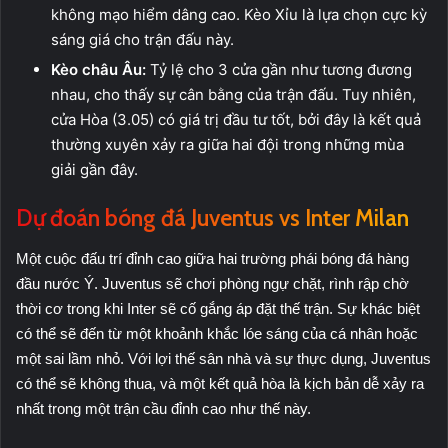
không mạo hiểm dâng cao. Kèo Xỉu là lựa chọn cực kỳ
sáng giá cho trận đấu này.
Kèo châu Âu:
Tỷ lệ cho 3 cửa gần như tương đương
nhau, cho thấy sự cân bằng của trận đấu. Tuy nhiên,
cửa Hòa (3.05) có giá trị đầu tư tốt, bởi đây là kết quả
thường xuyên xảy ra giữa hai đội trong những mùa
giải gần đây.
Dự đoán bóng đá Juventus vs Inter Milan
Một cuộc đấu trí đỉnh cao giữa hai trường phái bóng đá hàng
đầu nước Ý. Juventus sẽ chơi phòng ngự chặt, rình rập chờ
thời cơ trong khi Inter sẽ cố gắng áp đặt thế trận. Sự khác biệt
có thể sẽ đến từ một khoảnh khắc lóe sáng của cá nhân hoặc
một sai lầm nhỏ. Với lợi thế sân nhà và sự thực dụng, Juventus
có thể sẽ không thua, và một kết quả hòa là kịch bản dễ xảy ra
nhất trong một trận cầu đỉnh cao như thế này.