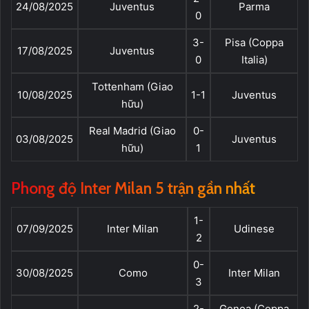
24/08/2025
Juventus
Parma
0
3-
Pisa (Coppa
17/08/2025
Juventus
0
Italia)
Tottenham (Giao
10/08/2025
1-1
Juventus
hữu)
Real Madrid (Giao
0-
03/08/2025
Juventus
hữu)
1
Phong độ Inter Milan 5 trận gần nhất
1-
07/09/2025
Inter Milan
Udinese
2
0-
30/08/2025
Como
Inter Milan
3
2-
Genoa (Coppa