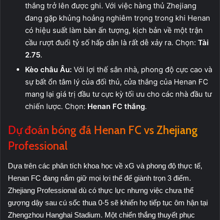
thắng trở lên được ghi. Với việc hàng thủ Zhejiang
đang gặp khủng hoảng nghiêm trọng trong khi Henan
có hiệu suất làm bàn ấn tượng, kịch bản về một trận
cầu rượt đuổi tỷ số hấp dẫn là rất dễ xảy ra. Chọn:
Tài
2.75
.
Kèo châu Âu:
Với lợi thế sân nhà, phong độ cực cao và
sự bất ổn tâm lý của đối thủ, cửa thắng của Henan FC
mang lại giá trị đầu tư cực kỳ tối ưu cho các nhà đầu tư
chiến lược. Chọn:
Henan FC thắng
.
Dự đoán bóng đá Henan FC vs Zhejiang
Professional
Dựa trên các phân tích khoa học về xG và phong độ thực tế,
Henan FC đang nắm giữ mọi lợi thế để giành trọn 3 điểm.
Zhejiang Professional dù có thực lực nhưng việc chưa thể
gượng dậy sau cú sốc thua 0-5 sẽ khiến họ tiếp tục ôm hận tại
Zhengzhou Hanghai Stadium. Một chiến thắng thuyết phục