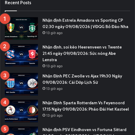
Recent Posts
Nhận định Estrela Amadora vs Sporting CP
02:30 ngày 09/08/2026 | VĐQG Bồ Đào Nha
13 giờ ago
Nhận định, soi kèo Heerenveen vs Twente
21:45 ngày 09/08/2026: Sức nóng Abe
Lenstra
13 giờ ago
Nhận Định PEC Zwolle vs Ajax 19h30 Ngày
09/08/2026: Cái Dớp Lịch Sử
13 giờ ago
Nhận Định Sparta Rotterdam Vs Feyenoord
17:15 Ngày 09/08/2026: Pháo Đài Het Kasteel
13 giờ ago
Nhận định PSV Eindhoven vs Fortuna Sittard