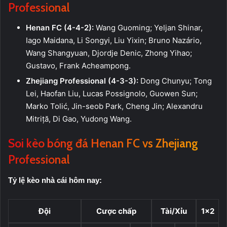
Professional
Henan FC (4-4-2):
Wang Guoming; Yeljan Shinar,
Iago Maidana, Li Songyi, Liu Yixin; Bruno Nazário,
Wang Shangyuan, Djordje Denic, Zhong Yihao;
Gustavo, Frank Acheampong.
Zhejiang Professional (4-3-3):
Dong Chunyu; Tong
Lei, Haofan Liu, Lucas Possignolo, Guowen Sun;
Marko Tolić, Jin-seob Park, Cheng Jin; Alexandru
Mitriță, Di Gao, Yudong Wang.
Soi kèo bóng đá Henan FC vs Zhejiang
Professional
Tỷ lệ kèo nhà cái hôm nay:
Đội
Cược chấp
Tài/Xỉu
1×2