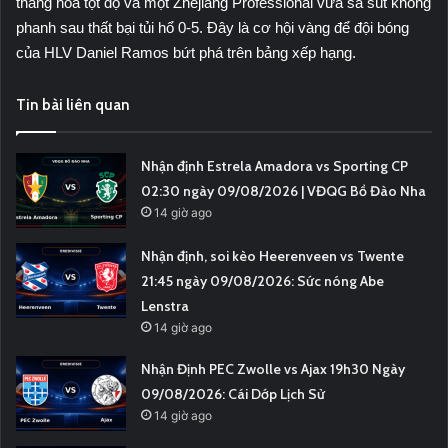
thăng hoa tột độ và một Zhejiang Professional vừa sa sút không
phanh sau thất bại tủi hổ 0-5. Đây là cơ hội vàng để đội bóng
của HLV Daniel Ramos bứt phá trên bảng xếp hạng.
Tin bài liên quan
Nhận định Estrela Amadora vs Sporting CP
02:30 ngày 09/08/2026 | VĐQG Bồ Đào Nha
14 giờ ago
Nhận định, soi kèo Heerenveen vs Twente
21:45 ngày 09/08/2026: Sức nóng Abe
Lenstra
14 giờ ago
Nhận Định PEC Zwolle vs Ajax 19h30 Ngày
09/08/2026: Cái Dớp Lịch Sử
14 giờ ago