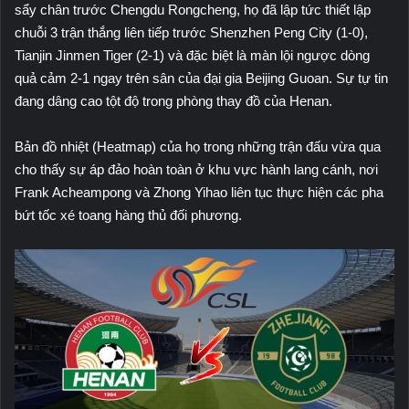
sẩy chân trước Chengdu Rongcheng, họ đã lập tức thiết lập
chuỗi 3 trận thắng liên tiếp trước Shenzhen Peng City (1-0),
Tianjin Jinmen Tiger (2-1) và đặc biệt là màn lội ngược dòng
quả cảm 2-1 ngay trên sân của đại gia Beijing Guoan. Sự tự tin
đang dâng cao tột độ trong phòng thay đồ của Henan.
Bản đồ nhiệt (Heatmap) của họ trong những trận đấu vừa qua
cho thấy sự áp đảo hoàn toàn ở khu vực hành lang cánh, nơi
Frank Acheampong và Zhong Yihao liên tục thực hiện các pha
bứt tốc xé toang hàng thủ đối phương.