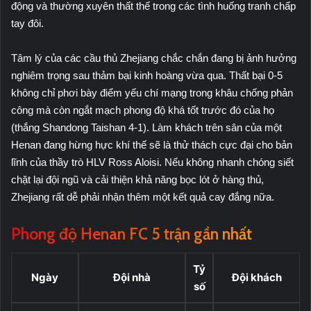
động và thường xuyên thất thế trong các tình huống tranh chấp
tay đôi.
Tâm lý của các cầu thủ Zhejiang chắc chắn đang bị ảnh hưởng
nghiêm trọng sau thảm bại kinh hoàng vừa qua. Thất bại 0-5
không chỉ phơi bày điểm yếu chí mạng trong khâu chống phản
công mà còn ngắt mạch phong độ khá tốt trước đó của họ
(thắng Shandong Taishan 4-1). Làm khách trên sân của một
Henan đang hừng hực khí thế sẽ là thử thách cực đại cho bản
lĩnh của thầy trò HLV Ross Aloisi. Nếu không nhanh chóng siết
chặt lại đội ngũ và cải thiện khả năng bọc lót ở hàng thủ,
Zhejiang rất dễ phải nhận thêm một kết quả cay đắng nữa.
Phong độ Henan FC 5 trận gần nhất
Tỷ
Ngày
Đội nhà
Đội khách
số