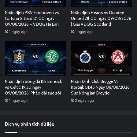
Nhận định PSV Eindhoven vs
Nhận định Hearts vs Dundee
Fortuna Sittard 01:00 ngày
United 21h00 ngày 09/08/2026
09/08/2026 – VĐQG Hà Lan
| Giải VĐQG Scotland
1 ngày ago
1 ngày ago
Nhận định bóng đá Kilmarnock
Nhận Định Club Brugge Vs
vs Celtic 19:30 ngày
Kortrijk 01:45 Ngày 08/08/2026:
09/08/2026: Pháo đài sục sôi
Sức Nóng Jan Breydel
1 ngày ago
2 ngày ago
Dịch vụ phân tích dữ liệu