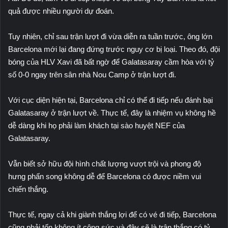
quả được nhiều người dự đoán.
Tuy nhiên, chỉ sau trận lượt đi vừa diễn ra tuần trước, ông lớn
Barcelona mới lại đang đứng trước nguy cơ bị loại. Theo đó, đội
bóng của HLV Xavi đã bất ngờ để Galatasaray cầm hòa với tỷ
số 0-0 ngay trên sân nhà Nou Camp ở trận lượt đi.
Với cục diện hiện tại, Barcelona chỉ có thể đi tiếp nếu đánh bại
Galatasaray ở trận lượt về. Thực tế, đây là nhiệm vụ không hề
dễ dàng khi họ phải làm khách tại sào huyệt NEF của
Galatasaray.
Vẫn biết sở hữu đội hình chất lượng vượt trội và phong độ
hưng phấn song không dễ để Barcelona có được niềm vui
chiến thắng.
Thực tế, ngay cả khi giành thắng lợi để có vé đi tiếp, Barcelona
cũng phải tốn không ít công sức và đây sẽ là trận thắng có tỷ