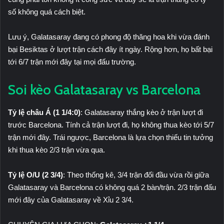
số không quá cách biệt.
Lưu ý, Galatasaray đang có phong độ thăng hoa khi vừa đánh
bại Besiktas ở lượt trận cách đây ít ngày. Rộng hơn, họ bất bại
tới 6/7 trận mới đây tại mọi đấu trường.
Soi kèo Galatasaray vs Barcelona
Tỷ lệ châu Á (1 1/4:0)
: Galatasaray thắng kèo ở trận lượt đi
trước Barcelona. Tính cả trận lượt đi, họ không thua kèo tới 5/7
trận mới đây. Trái ngược, Barcelona là lựa chọn thiếu tin tưởng
khi thua kèo 2/3 trận vừa qua.
Tỷ lệ O/U (2 3/4)
: Theo thống kê, 3/4 trận đối đầu vừa rồi giữa
Galatasaray và Barcelona có không quá 2 bàn/trận. 2/3 trận đấu
mới đây của Galatasaray về Xỉu 2 3/4.