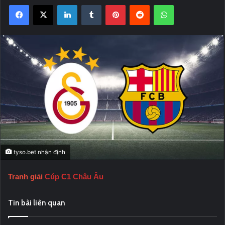
Facebook
X
LinkedIn
Tumblr
Pinterest
Reddit
WhatsApp
tyso.bet nhận định
Tranh giải
Cúp C1 Châu Âu
Tin bài liên quan