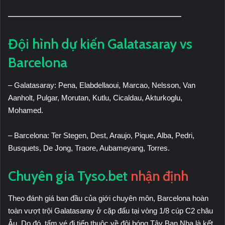
———————————————————————
Đội hình dự kiến Galatasaray vs
Barcelona
– Galatasaray: Pena, Elabdellaoui, Marcao, Nelsson, Van
Aanholt, Pulgar, Morutan, Kutlu, Cicaldau, Akturkoglu,
Mohamed.
– Barcelona: Ter Stegen, Dest, Araujo, Pique, Alba, Pedri,
Busquets, De Jong, Traore, Aubameyang, Torres.
Chuyên gia Tyso.bet
nhận định
Theo đánh giá ban đầu của giới chuyên môn, Barcelona hoàn
toàn vượt trội Galatasaray ở cặp đấu tại vòng 1/8 cúp C2 châu
Âu. Do đó, tấm vé đi tiếp thuộc về đội bóng Tây Ban Nha là kết