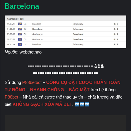
Barcelona
Nguồn
: webthethao
============================ &&&
============================
Sử dụng
P88betbot
–
CÔNG CỤ ĐẶT CƯỢC HOÀN TOÀN
TỰ ĐỘNG – NHANH CHÓNG – BẢO MẬT
trên hệ thống
P88bet
– Nhà cái cá cược thể thao uy tín – chất lượng và đặc
biệt
KHÔNG GẠCH XÓA MÃ BET
.