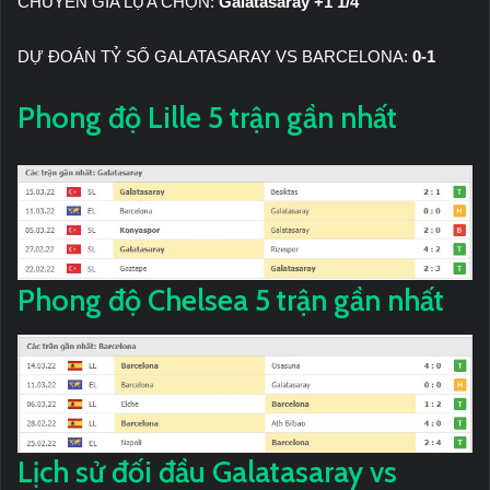
CHUYÊN GIA LỰA CHỌN:
Galatasaray +1 1/4
DỰ ĐOÁN TỶ SỐ GALATASARAY VS BARCELONA:
0-1
Phong độ
Lille
5 trận gần nhất
Phong độ
Chelsea
5 trận gần nhất
Lịch sử đối đầu Galatasaray vs