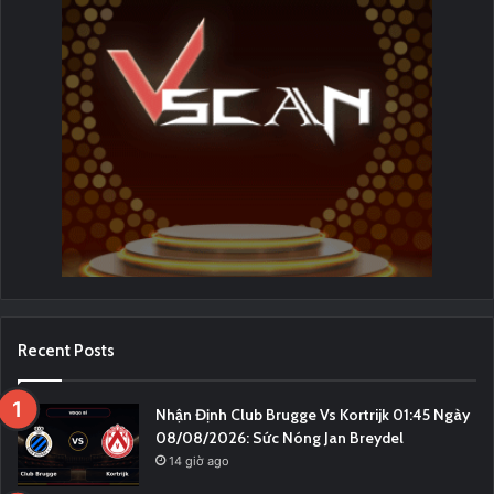
Recent Posts
Nhận Định Club Brugge Vs Kortrijk 01:45 Ngày
08/08/2026: Sức Nóng Jan Breydel
14 giờ ago