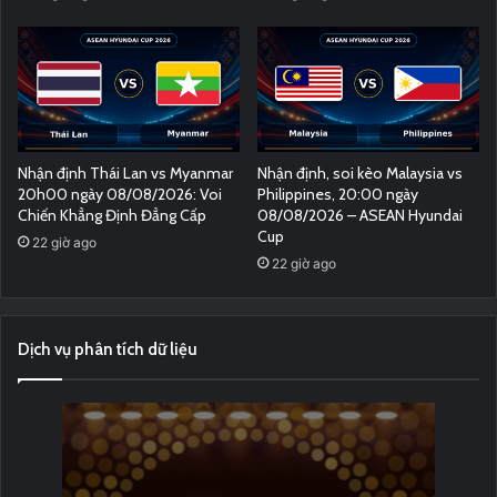
Nhận định Thái Lan vs Myanmar
Nhận định, soi kèo Malaysia vs
20h00 ngày 08/08/2026: Voi
Philippines, 20:00 ngày
Chiến Khẳng Định Đẳng Cấp
08/08/2026 – ASEAN Hyundai
Cup
22 giờ ago
22 giờ ago
Dịch vụ phân tích dữ liệu