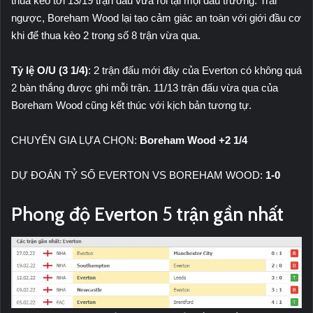
thua kèo tới 13/19 trận đấu vừa rồi tại mọi đấu trường. Trái
ngược, Boreham Wood lại tạo cảm giác an toàn với giới đầu cơ
khi để thua kèo 2 trong số 8 trận vừa qua.
Tỷ lệ O/U (3 1/4)
: 2 trận đấu mới đây của Everton có không quá
2 bàn thắng được ghi mỗi trận. 11/13 trận đấu vừa qua của
Boreham Wood cũng kết thúc với kịch bản tương tự.
CHUYÊN GIA LỰA CHỌN:
Boreham Wood +2 1/4
DỰ ĐOÁN TỶ SỐ EVERTON VS BOREHAM WOOD:
1-0
Phong độ
Everton
5
trận gần nhất