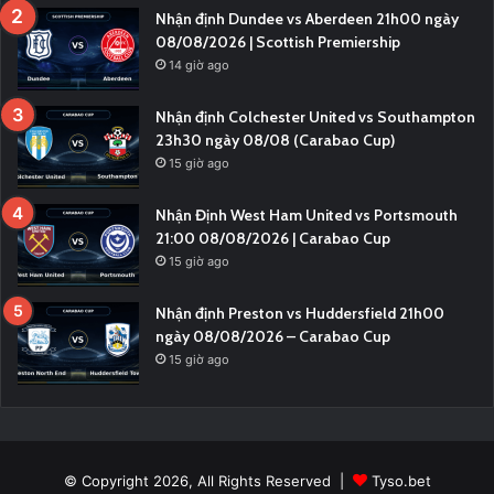
Nhận định Dundee vs Aberdeen 21h00 ngày
08/08/2026 | Scottish Premiership
14 giờ ago
Nhận định Colchester United vs Southampton
23h30 ngày 08/08 (Carabao Cup)
15 giờ ago
Nhận Định West Ham United vs Portsmouth
21:00 08/08/2026 | Carabao Cup
15 giờ ago
Nhận định Preston vs Huddersfield 21h00
ngày 08/08/2026 – Carabao Cup
15 giờ ago
© Copyright 2026, All Rights Reserved |
Tyso.bet