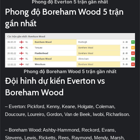
Phong độ Everton 5 trận gần nhất
Phong độ
Boreham Wood
5 trận
gần nhất
Phong độ
Boreham Wood
5 trận gần nhất
Đội hình dự kiến
Everton vs
Boreham Wood
– Everton: Pickford, Kenny, Keane, Holgate, Coleman,
Doucoure, Loureiro, Gordon, Van de Beek, Iwobi, Richarlison.
– Boreham Wood: Ashby-Hammond, Reckord, Evans,
Stevens, Lewis, Ricketts, Rees, Raymond, Mendy, Marsh,