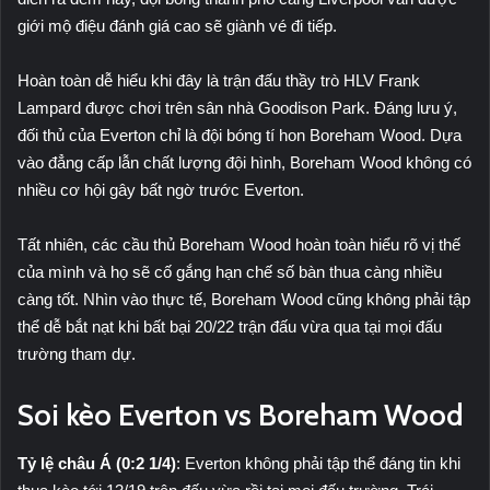
giới mộ điệu đánh giá cao sẽ giành vé đi tiếp.
Hoàn toàn dễ hiểu khi đây là trận đấu thầy trò HLV Frank
Lampard được chơi trên sân nhà Goodison Park. Đáng lưu ý,
đối thủ của Everton chỉ là đội bóng tí hon Boreham Wood. Dựa
vào đẳng cấp lẫn chất lượng đội hình, Boreham Wood không có
nhiều cơ hội gây bất ngờ trước Everton.
Tất nhiên, các cầu thủ Boreham Wood hoàn toàn hiểu rõ vị thế
của mình và họ sẽ cố gắng hạn chế số bàn thua càng nhiều
càng tốt. Nhìn vào thực tế, Boreham Wood cũng không phải tập
thể dễ bắt nạt khi bất bại 20/22 trận đấu vừa qua tại mọi đấu
trường tham dự.
Soi kèo Everton vs Boreham Wood
Tỷ lệ châu Á (0:2 1/4)
: Everton không phải tập thể đáng tin khi