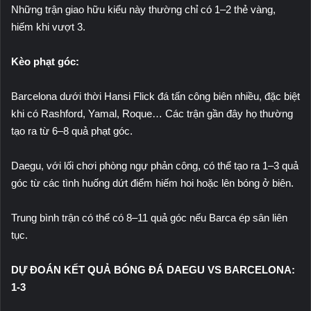
Những trận giao hữu kiểu này thường chỉ có 1–2 thẻ vàng,
hiếm khi vượt 3.
Kèo phạt góc:
Barcelona dưới thời Hansi Flick đá tấn công biên nhiều, đặc biệt
khi có Rashford, Yamal, Roque… Các trận gần đây họ thường
tạo ra từ 6–8 quả phạt góc.
Daegu, với lối chơi phòng ngự phản công, có thể tạo ra 1–3 quả
góc từ các tình huống dứt điểm hiếm hoi hoặc lên bóng ở biên.
Trung bình trận có thể có 8–11 quả góc nếu Barca ép sân liên
tục.
DỰ ĐOÁN KẾT QUẢ BÓNG ĐÁ
DAEGU VS BARCELONA
:
1-3