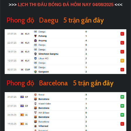
>>>
LỊCH THI ĐẤU BÓNG ĐÁ HÔM NAY 04/08/2025
<<<
Phong độ
Daegu
5 trận gần đây
Phong độ
Barcelona
5 trận gần đây