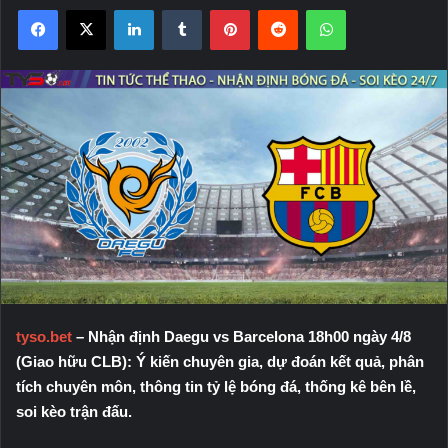
Facebook
X
LinkedIn
Tumblr
Pinterest
Reddit
WhatsApp
tyso.bet
–
Nhận định Daegu vs Barcelona 18h00 ngày 4/8
(Giao hữu CLB)
: Ý kiến chuyên gia, dự đoán kết quả, phân
tích chuyên môn, thông tin tỷ lệ bóng đá, thống kê bên lề,
soi kèo trận đấu.