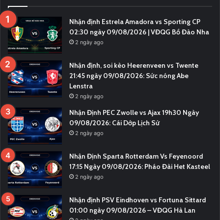
Nhận định Estrela Amadora vs Sporting CP
02:30 ngày 09/08/2026 | VĐQG Bồ Đào Nha
2 ngày ago
Nhận định, soi kèo Heerenveen vs Twente
21:45 ngày 09/08/2026: Sức nóng Abe
Lenstra
2 ngày ago
Nhận Định PEC Zwolle vs Ajax 19h30 Ngày
09/08/2026: Cái Dớp Lịch Sử
2 ngày ago
Nhận Định Sparta Rotterdam Vs Feyenoord
17:15 Ngày 09/08/2026: Pháo Đài Het Kasteel
2 ngày ago
Nhận định PSV Eindhoven vs Fortuna Sittard
01:00 ngày 09/08/2026 – VĐQG Hà Lan