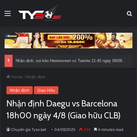
Menu
Se
Nhận Định PEC Zwolle vs Ajax 19h30 Ngày 09/08/2026: Cái Dớp Lịch Sử
Home
/
Nhận định
Nhận định
Giao Hữu
Nhận định Daegu vs Barcelona
18h00 ngày 4/8 (Giao hữu CLB)
Chuyên gia Tyso.bet
04/08/2025
454
4 minutes read