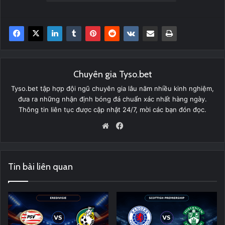
Chuyên gia Tyso.bet
Tyso.bet tập hợp đội ngũ chuyên gia lâu năm nhiều kinh nghiệm,
đưa ra những nhận định bóng đá chuẩn xác nhất hàng ngày.
Thông tin liên tục được cập nhật 24/7, mời các bạn đón đọc.
Website
Facebook
Tin bài liên quan