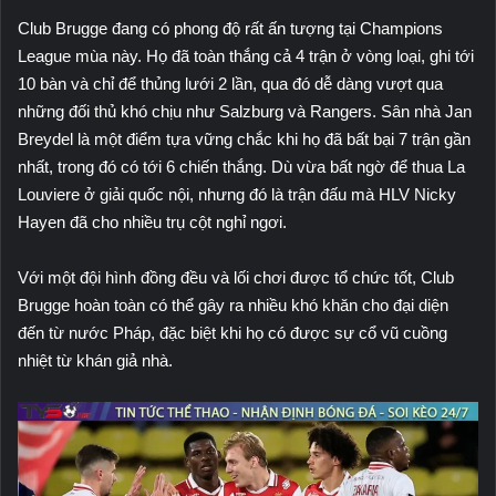
Club Brugge đang có phong độ rất ấn tượng tại Champions
League mùa này. Họ đã toàn thắng cả 4 trận ở vòng loại, ghi tới
10 bàn và chỉ để thủng lưới 2 lần, qua đó dễ dàng vượt qua
những đối thủ khó chịu như Salzburg và Rangers. Sân nhà Jan
Breydel là một điểm tựa vững chắc khi họ đã bất bại 7 trận gần
nhất, trong đó có tới 6 chiến thắng. Dù vừa bất ngờ để thua La
Louviere ở giải quốc nội, nhưng đó là trận đấu mà HLV Nicky
Hayen đã cho nhiều trụ cột nghỉ ngơi.
Với một đội hình đồng đều và lối chơi được tổ chức tốt, Club
Brugge hoàn toàn có thể gây ra nhiều khó khăn cho đại diện
đến từ nước Pháp, đặc biệt khi họ có được sự cổ vũ cuồng
nhiệt từ khán giả nhà.