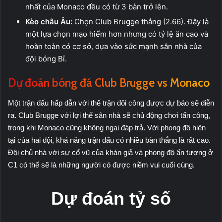
nhất của Monaco đều có từ 3 bàn trở lên.
Kèo châu Âu:
Chọn Club Brugge thắng (2.66). Đây là
một lựa chọn mạo hiểm hơn nhưng có tỷ lệ ăn cao và
hoàn toàn có cơ sở, dựa vào sức mạnh sân nhà của
đội bóng Bỉ.
Dự đoán bóng đá Club Brugge vs Monaco
Một trận đấu hấp dẫn với thế trận đôi công được dự báo sẽ diễn
ra. Club Brugge với lợi thế sân nhà sẽ chủ động chơi tấn công,
trong khi Monaco cũng không ngại đáp trả. Với phong độ hiện
tại của hai đội, khả năng trận đấu có nhiều bàn thắng là rất cao.
Đội chủ nhà với sự cổ vũ của khán giả và phong độ ấn tượng ở
C1 có thể sẽ là những người có được niềm vui cuối cùng.
Dự đoán tỷ số