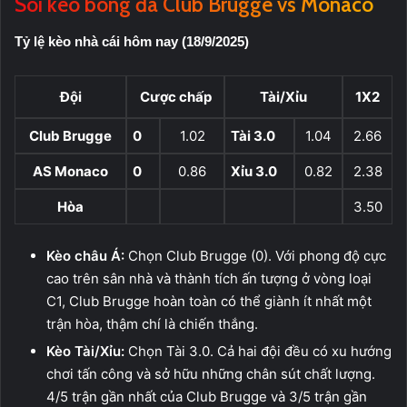
Soi kèo bóng đá Club Brugge vs Monaco
Tỷ lệ kèo nhà cái hôm nay (18/9/2025)
Đội
Cược chấp
Tài/Xỉu
1X2
Club Brugge
0
1.02
Tài 3.0
1.04
2.66
AS Monaco
0
0.86
Xỉu 3.0
0.82
2.38
Hòa
3.50
Kèo châu Á:
Chọn Club Brugge (0). Với phong độ cực
cao trên sân nhà và thành tích ấn tượng ở vòng loại
C1, Club Brugge hoàn toàn có thể giành ít nhất một
trận hòa, thậm chí là chiến thắng.
Kèo Tài/Xỉu:
Chọn Tài 3.0. Cả hai đội đều có xu hướng
chơi tấn công và sở hữu những chân sút chất lượng.
4/5 trận gần nhất của Club Brugge và 3/5 trận gần