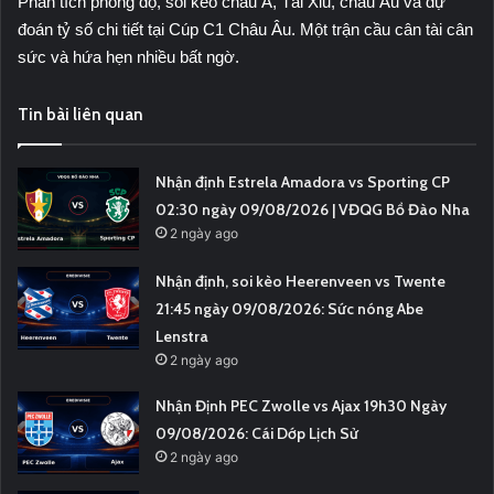
Phân tích phong độ, soi kèo châu Á, Tài Xỉu, châu Âu và dự
đoán tỷ số chi tiết tại Cúp C1 Châu Âu. Một trận cầu cân tài cân
sức và hứa hẹn nhiều bất ngờ.
Tin bài liên quan
Nhận định Estrela Amadora vs Sporting CP
02:30 ngày 09/08/2026 | VĐQG Bồ Đào Nha
2 ngày ago
Nhận định, soi kèo Heerenveen vs Twente
21:45 ngày 09/08/2026: Sức nóng Abe
Lenstra
2 ngày ago
Nhận Định PEC Zwolle vs Ajax 19h30 Ngày
09/08/2026: Cái Dớp Lịch Sử
2 ngày ago