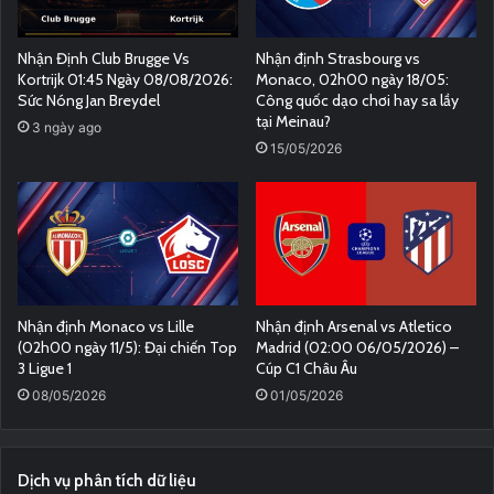
Nhận Định Club Brugge Vs
Nhận định Strasbourg vs
Kortrijk 01:45 Ngày 08/08/2026:
Monaco, 02h00 ngày 18/05:
Sức Nóng Jan Breydel
Công quốc dạo chơi hay sa lầy
tại Meinau?
3 ngày ago
15/05/2026
Nhận định Monaco vs Lille
Nhận định Arsenal vs Atletico
(02h00 ngày 11/5): Đại chiến Top
Madrid (02:00 06/05/2026) –
3 Ligue 1
Cúp C1 Châu Âu
08/05/2026
01/05/2026
Dịch vụ phân tích dữ liệu