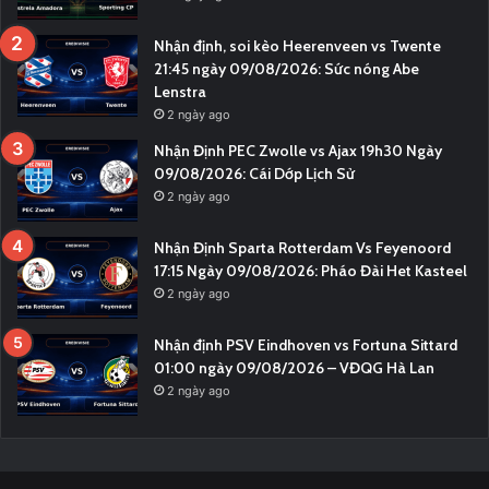
Nhận định, soi kèo Heerenveen vs Twente
21:45 ngày 09/08/2026: Sức nóng Abe
Lenstra
2 ngày ago
Nhận Định PEC Zwolle vs Ajax 19h30 Ngày
09/08/2026: Cái Dớp Lịch Sử
2 ngày ago
Nhận Định Sparta Rotterdam Vs Feyenoord
17:15 Ngày 09/08/2026: Pháo Đài Het Kasteel
2 ngày ago
Nhận định PSV Eindhoven vs Fortuna Sittard
01:00 ngày 09/08/2026 – VĐQG Hà Lan
2 ngày ago