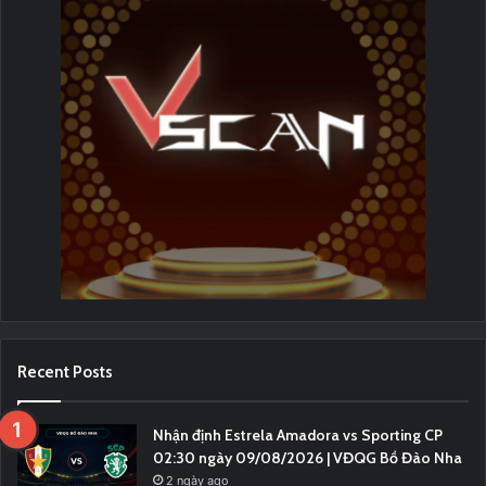
Recent Posts
Nhận định Estrela Amadora vs Sporting CP
02:30 ngày 09/08/2026 | VĐQG Bồ Đào Nha
2 ngày ago