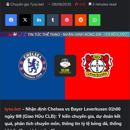
Chuyên gia Tyso.bet
08/08/2025
456
3 minutes read
Facebook
X
LinkedIn
Tumblr
Pinterest
Reddit
WhatsApp
tyso.bet
–
Nhận định Chelsea vs Bayer Leverkusen 01h00
ngày 9/8 (Giao Hữu CLB)
: Ý kiến chuyên gia, dự đoán kết
quả, phân tích chuyên môn, thông tin tỷ lệ bóng đá, thống