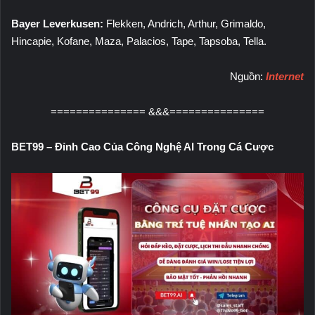
Bayer Leverkusen
:
Flekken, Andrich, Arthur, Grimaldo,
Hincapie, Kofane, Maza, Palacios, Tape, Tapsoba, Tella.
Nguồn:
Internet
=============== &&&===============
BET99 – Đỉnh Cao Của Công Nghệ AI Trong Cá Cược