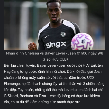
Nhận định Chelsea vs Bayer Leverkusen 01h00 ngày 9/8
(Giao Hữu CLB)
Bên kia chiến tuyến, Bayer Leverkusen dưới thời HLV Erik ten
Hag đang từng bước định hình lối chơi. Dù khởi đầu giai đoạn
chuẩn bị không mấy suôn sẻ với thất bại đậm trước U20
Flamengo, họ đã nhanh chóng lấy lại tinh thần với 3 chiến thắng
liên tiếp. Tuy nhiên, những đối thủ mà Leverkusen đánh bại chỉ
là Sittard, Bochum và Pisa – các đội bóng có thực lực khiêm
tốn, chưa đủ để kiểm chứng sức mạnh thực sự.