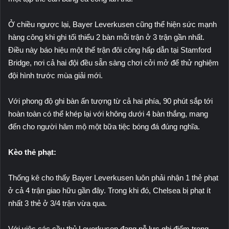
Ở chiều ngược lại, Bayer Leverkusen cũng thể hiện sức mạnh
hàng công khi ghi tối thiểu 2 bàn mỗi trận ở 3 trận gần nhất.
Điều này báo hiệu một thế trận đôi công hấp dẫn tại Stamford
Bridge, nơi cả hai đội đều sẵn sàng chơi cởi mở để thử nghiệm
đội hình trước mùa giải mới.
Với phong độ ghi bàn ấn tượng từ cả hai phía, 90 phút sắp tới
hoàn toàn có thể khép lại với không dưới 4 bàn thắng, mang
đến cho người hâm mộ một bữa tiệc bóng đá đúng nghĩa.
Kèo thẻ phạt:
Thống kê cho thấy Bayer Leverkusen luôn phải nhận 1 thẻ phạt
ở cả 4 trận giao hữu gần đây. Trong khi đó, Chelsea bị phạt ít
nhất 3 thẻ ở 3/4 trận vừa qua.
Với việc các cầu thủ Leverkusen đang nỗ lực ghi điểm trong