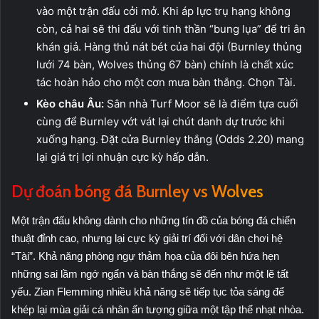
vào một trận đấu cởi mở. Khi áp lực trụ hạng không
còn, cả hai sẽ thi đấu với tinh thần “bung lụa” để tri ân
khán giả. Hàng thủ nát bét của hai đội (Burnley thủng
lưới 74 bàn, Wolves thủng 67 bàn) chính là chất xúc
tác hoàn hảo cho một cơn mưa bàn thắng. Chọn Tài.
Kèo châu Âu:
Sân nhà Turf Moor sẽ là điểm tựa cuối
cùng để Burnley vớt vát lại chút danh dự trước khi
xuống hạng. Đặt cửa Burnley thắng (Odds 2.20) mang
lại giá trị lợi nhuận cực kỳ hấp dẫn.
Dự đoán bóng đá Burnley vs Wolves
Một trận đấu không dành cho những tín đồ của bóng đá chiến
thuật đỉnh cao, nhưng lại cực kỳ giải trí đối với dân chơi hệ
“Tài”. Khả năng phòng ngự thảm họa của đôi bên hứa hẹn
những sai lầm ngớ ngẩn và bàn thắng sẽ đến như một lẽ tất
yếu. Zian Flemming nhiều khả năng sẽ tiếp tục tỏa sáng để
khép lại mùa giải cá nhân ấn tượng giữa một tập thể nhạt nhòa.