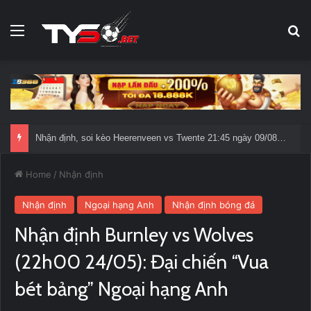
Menu
Se
Nhận Định PEC Zwolle vs Ajax 19h30 Ngày 09/08/2026: Cái Dớp Lịch Sử
Home
/
Nhận định
Nhận định
Ngoại hạng Anh
Nhận định bóng đá
Nhận định Burnley vs Wolves
(22h00 24/05): Đại chiến “Vua
bét bảng” Ngoại hạng Anh