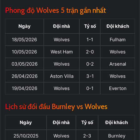
Phong độ Wolves 5 trận gần nhất
Ngày
Đội nhà
Tỷ số
Đội khách
18/05/2026
Wolves
1-1
Fulham
10/05/2026
West Ham
2-0
Wolves
03/05/2026
Wolves
0-2
Arsenal
26/04/2026
Aston Villa
3-1
Wolves
19/04/2026
Wolves
0-1
Everton
Lịch sử đối đầu Burnley vs Wolves
Ngày
Đội nhà
Tỷ số
Đội khách
25/10/2025
Wolves
2-3
Burnley