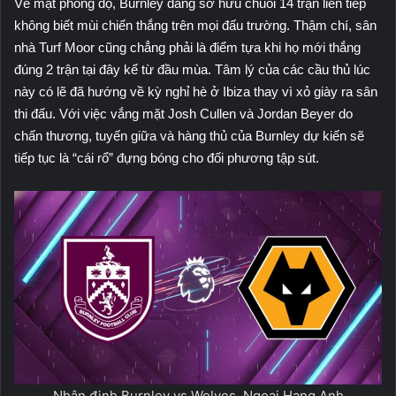
Về mặt phong độ, Burnley đang sở hữu chuỗi 14 trận liên tiếp
không biết mùi chiến thắng trên mọi đấu trường. Thậm chí, sân
nhà Turf Moor cũng chẳng phải là điểm tựa khi họ mới thắng
đúng 2 trận tại đây kể từ đầu mùa. Tâm lý của các cầu thủ lúc
này có lẽ đã hướng về kỳ nghỉ hè ở Ibiza thay vì xỏ giày ra sân
thi đấu. Với việc vắng mặt Josh Cullen và Jordan Beyer do
chấn thương, tuyến giữa và hàng thủ của Burnley dự kiến sẽ
tiếp tục là “cái rổ” đựng bóng cho đối phương tập sút.
Nhận định Burnley vs Wolves, Ngoại Hạng Anh