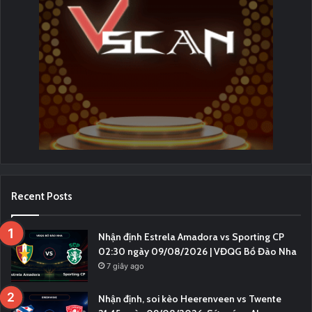
Recent Posts
Nhận định Estrela Amadora vs Sporting CP
02:30 ngày 09/08/2026 | VĐQG Bồ Đào Nha
7 giây ago
Nhận định, soi kèo Heerenveen vs Twente