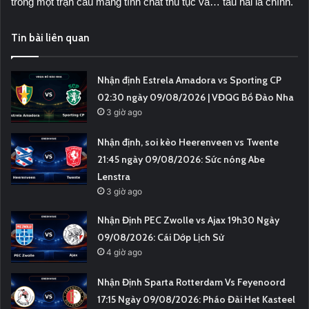
trong một trận cầu mang tính chất thủ tục và… tấu hài là chính.
Tin bài liên quan
Nhận định Estrela Amadora vs Sporting CP
02:30 ngày 09/08/2026 | VĐQG Bồ Đào Nha
3 giờ ago
Nhận định, soi kèo Heerenveen vs Twente
21:45 ngày 09/08/2026: Sức nóng Abe
Lenstra
3 giờ ago
Nhận Định PEC Zwolle vs Ajax 19h30 Ngày
09/08/2026: Cái Dớp Lịch Sử
4 giờ ago
Nhận Định Sparta Rotterdam Vs Feyenoord
17:15 Ngày 09/08/2026: Pháo Đài Het Kasteel