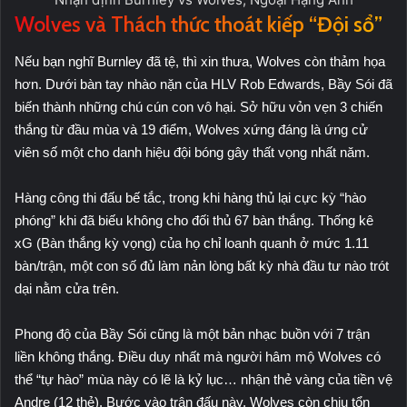
Wolves và Thách thức thoát kiếp “Đội sổ”
Nếu bạn nghĩ Burnley đã tệ, thì xin thưa, Wolves còn thảm họa
hơn. Dưới bàn tay nhào nặn của HLV Rob Edwards, Bầy Sói đã
biến thành những chú cún con vô hại. Sở hữu vỏn vẹn 3 chiến
thắng từ đầu mùa và 19 điểm, Wolves xứng đáng là ứng cử
viên số một cho danh hiệu đội bóng gây thất vọng nhất năm.
Hàng công thi đấu bế tắc, trong khi hàng thủ lại cực kỳ “hào
phóng” khi đã biếu không cho đối thủ 67 bàn thắng. Thống kê
xG (Bàn thắng kỳ vọng) của họ chỉ loanh quanh ở mức 1.11
bàn/trận, một con số đủ làm nản lòng bất kỳ nhà đầu tư nào trót
dại nằm cửa trên.
Phong độ của Bầy Sói cũng là một bản nhạc buồn với 7 trận
liền không thắng. Điều duy nhất mà người hâm mộ Wolves có
thể “tự hào” mùa này có lẽ là kỷ lục… nhận thẻ vàng của tiền vệ
Andre (12 thẻ). Bước vào trận đấu này, Wolves còn chịu tổn