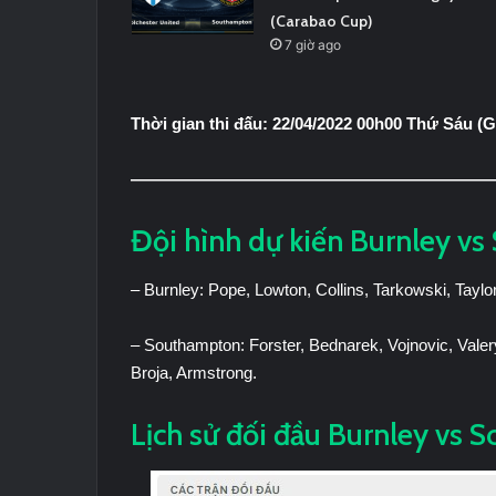
(Carabao Cup)
7 giờ ago
Thời gian thi đấu: 22/04/2022
00h00
Thứ Sáu (
——————————————————————
Đội hình dự kiến Burnley v
– Burnley: Pope, Lowton, Collins, Tarkowski, Tayl
– Southampton: Forster, Bednarek, Vojnovic, Vale
Broja, Armstrong.
Lịch sử đối đầu Burnley vs