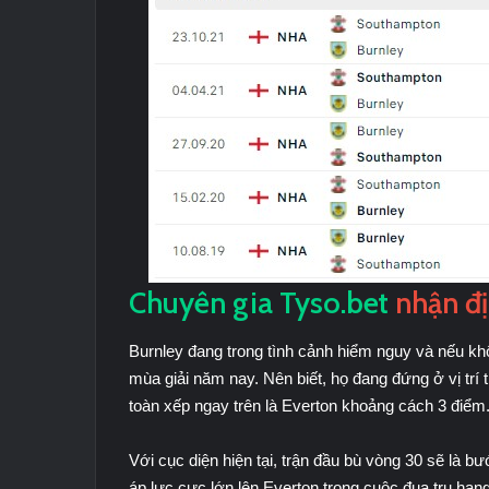
Chuyên gia Tyso.bet
nhận đ
Burnley đang trong tình cảnh hiểm nguy và nếu khô
mùa giải năm nay. Nên biết, họ đang đứng ở vị trí
toàn xếp ngay trên là Everton khoảng cách 3 điểm.
Với cục diện hiện tại, trận đầu bù vòng 30 sẽ là bư
áp lực cực lớn lên Everton trong cuộc đua trụ hạn