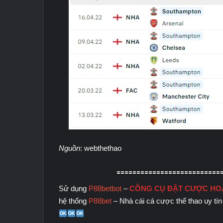
Nguồn
: webthethao
=========================
Sử dụng
P88betbot
–
CÔNG CỤ ĐẶT CƯỢC HO
hệ thống
P88bet
– Nhà cái cá cược thể thao uy tín