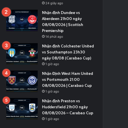
24 giây ago
Nhận định Dundee vs
Aberdeen 21h00 ngày
08/08/2026 | Scottish
Premiership
14 phút ago
Nhận định Colchester United
vs Southampton 23h30
ngày 08/08 (Carabao Cup)
1 giờ ago
Nhận Định West Ham United
vs Portsmouth 21:00
08/08/2026 | Carabao Cup
1 giờ ago
Nhận định Preston vs
Huddersfield 21h00 ngày
08/08/2026 – Carabao Cup
1 giờ ago