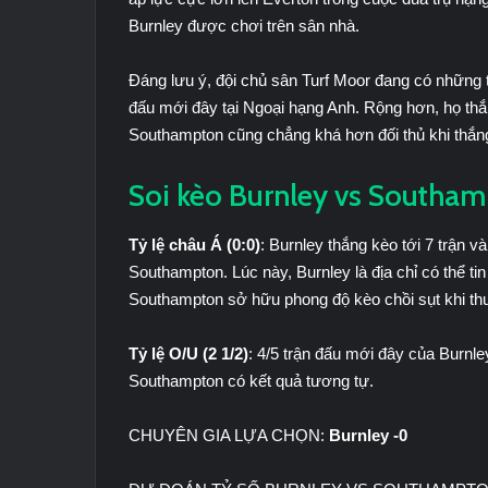
Burnley được chơi trên sân nhà.
Đáng lưu ý, đội chủ sân Turf Moor đang có những 
đấu mới đây tại Ngoại hạng Anh. Rộng hơn, họ thắn
Southampton cũng chẳng khá hơn đối thủ khi thắng 
Soi kèo
Burnley vs Southa
Tỷ lệ châu Á (0:0)
: Burnley thắng kèo tới 7 trận v
Southampton. Lúc này, Burnley là địa chỉ có thể tin
Southampton sở hữu phong độ kèo chồi sụt khi thu
Tỷ lệ O/U (2 1/2)
: 4/5 trận đấu mới đây của Burnle
Southampton có kết quả tương tự.
CHUYÊN GIA LỰA CHỌN:
Burnley -0