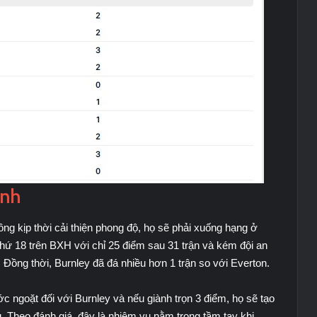
ịnh
ng kịp thời cải thiện phong độ, họ sẽ phải xuống hạng ở
 thứ 18 trên BXH với chỉ 25 điểm sau 31 trận và kém đội an
 Đồng thời, Burnley đã đá nhiều hơn 1 trận so với Everton.
ớc ngoặt đối với Burnley và nếu giành trọn 3 điểm, họ sẽ tạo
g. Theo đánh giá, đây là nhiệm vụ nằm trong tầm tay khi