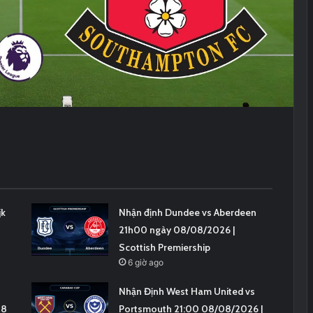
jk
Nhận định Dundee vs Aberdeen
21h00 ngày 08/08/2026 |
Scottish Premiership
6 giờ ago
Nhận Định West Ham United vs
08
Portsmouth 21:00 08/08/2026 |