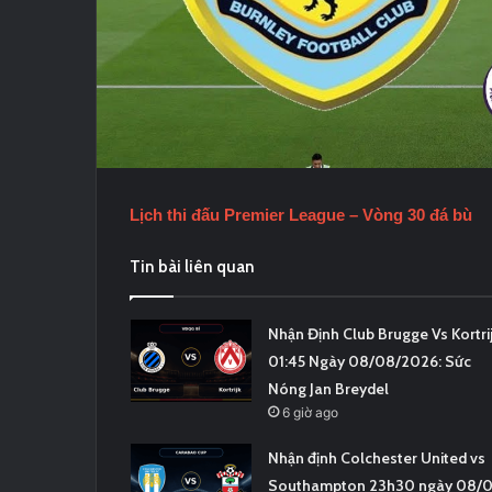
Lịch thi đấu Premier League – Vòng 30 đá bù
Tin bài liên quan
Nhận Định Club Brugge Vs Kortri
01:45 Ngày 08/08/2026: Sức
Nóng Jan Breydel
6 giờ ago
Nhận định Colchester United vs
Southampton 23h30 ngày 08/