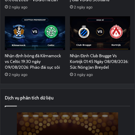
2 ngày ago
2 ngày ago
Nhận định bóng đá Kilmarnock
Nhận Định Club Brugge Vs
vs Celtic 19:30 ngày
Kortrijk 01:45 Ngày 08/08/2026:
09/08/2026: Pháo đài sục sôi
Sức Nóng Jan Breydel
2 ngày ago
3 ngày ago
Dịch vụ phân tích dữ liệu