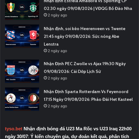
Nhận định Estrela Amadora vs Sporting CP
02:30 ngày 09/08/2026 | VĐQG Bồ Đào Nha
2 ngày ago
Nhận định, soi kèo Heerenveen vs Twente
21:45 ngày 09/08/2026: Sức nóng Abe
Lenstra
2 ngày ago
Nhận Định PEC Zwolle vs Ajax 19h30 Ngày
09/08/2026: Cái Dớp Lịch Sử
2 ngày ago
Nhận Định Sparta Rotterdam Vs Feyenoord
17:15 Ngày 09/08/2026: Pháo Đài Het Kasteel
2 ngày ago
tyso.bet
Nhận định bóng đá U23 Ma Rốc vs U23 Iraq 22h00
ngày 30/07
:
Ý kiến chuyên gia, dự đoán kết quả, phân tích