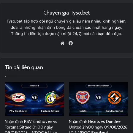
Chuyên gia Tyso.bet
Tyso.bet tập hợp đội ngũ chuyên gia lâu năm nhiều kinh nghiệm,
đưa ra những nhận định bóng đá chuẩn xác nhất hàng ngày.
Thông tin liên tục được cập nhật 24/7, mời các bạn đón đọc.
Website
Facebook
Tin bài liên quan
Nhận định PSV Eindhoven vs
Nhận định Hearts vs Dundee
Fortuna Sittard 01:00 ngày
United 21h00 ngày 09/08/2026
09/08/2026 – VĐQG Hà Lan
| Giải VĐQG Scotland