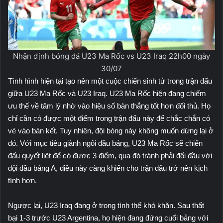
Nhận định bóng đá U23 Ma Rốc vs U23 Iraq 22h00 ngày
30/07
Tình hình hiện tại tạo nên một cuộc chiến sinh tử trong trận đấu
giữa U23 Ma Rốc và U23 Iraq. U23 Ma Rốc hiện đang chiếm
ưu thế về tâm lý nhờ vào hiệu số bàn thắng tốt hơn đối thủ. Họ
chỉ cần có được một điểm trong trận đấu này để chắc chắn có
vé vào bán kết. Tuy nhiên, đội bóng này không muốn dừng lại ở
đó. Với mục tiêu giành ngôi đầu bảng, U23 Ma Rốc sẽ chiến
đấu quyết liệt để có được 3 điểm, qua đó tránh phải đối đầu với
đội đầu bảng A, điều này càng khiến cho trận đấu trở nên kịch
tính hơn.
Ngược lại, U23 Iraq đang ở trong tình thế khó khăn. Sau thất
bại 1-3 trước U23 Argentina, họ hiện đang đứng cuối bảng với