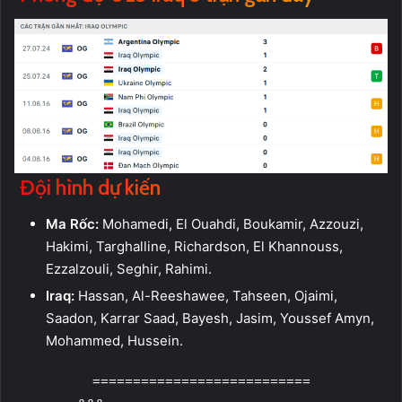
Đội hình dự kiến
Ma Rốc:
Mohamedi, El Ouahdi, Boukamir, Azzouzi,
Hakimi, Targhalline, Richardson, El Khannouss,
Ezzalzouli, Seghir, Rahimi.
Iraq:
Hassan, Al-Reeshawee, Tahseen, Ojaimi,
Saadon, Karrar Saad, Bayesh, Jasim, Youssef Amyn,
Mohammed, Hussein.
===========================