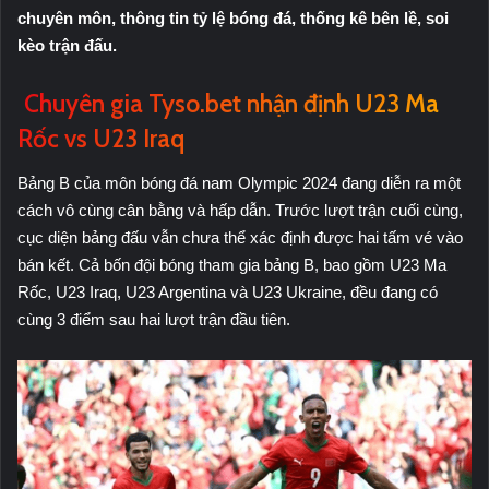
chuyên môn, thông tin tỷ lệ bóng đá, thống kê bên lề, soi
kèo trận đấu.
Chuyên gia Tyso.bet nhận định U23 Ma
Rốc vs U23 Iraq
Bảng B của môn bóng đá nam Olympic 2024 đang diễn ra một
cách vô cùng cân bằng và hấp dẫn. Trước lượt trận cuối cùng,
cục diện bảng đấu vẫn chưa thể xác định được hai tấm vé vào
bán kết. Cả bốn đội bóng tham gia bảng B, bao gồm U23 Ma
Rốc, U23 Iraq, U23 Argentina và U23 Ukraine, đều đang có
cùng 3 điểm sau hai lượt trận đầu tiên.