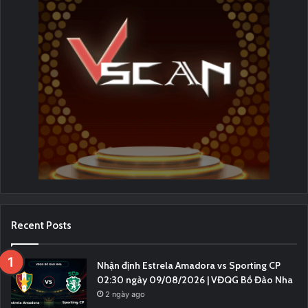
Recent Posts
Nhận định Estrela Amadora vs Sporting CP
02:30 ngày 09/08/2026 | VĐQG Bồ Đào Nha
2 ngày ago