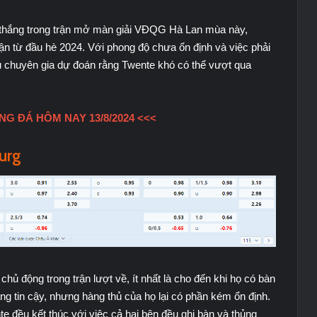
n thắng trong trận mở màn giải VĐQG Hà Lan mùa này,
rận từ đầu hè 2024. Với phong độ chưa ổn định và việc phải
ều chuyên gia dự đoán rằng Twente khó có thể vượt qua
NG ĐÁ HÔM NAY 13/8/2024 <<<
urg
chủ động trong trận lượt về, ít nhất là cho đến khi họ có bàn
g tin cậy, nhưng hàng thủ của họ lại có phần kém ổn định.
nte đều kết thúc với việc cả hai bên đều ghi bàn và thủng