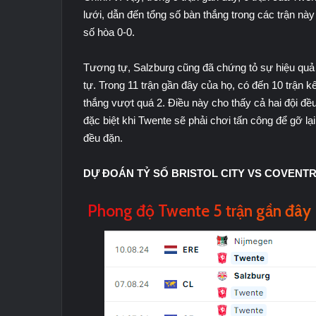
lưới, dẫn đến tổng số bàn thắng trong các trận này
số hòa 0-0.
Tương tự, Salzburg cũng đã chứng tỏ sự hiệu quả
tự. Trong 11 trận gần đây của họ, có đến 10 trận kế
thắng vượt quá 2. Điều này cho thấy cả hai đội đề
đặc biệt khi Twente sẽ phải chơi tấn công để gỡ lạ
đều đặn.
DỰ ĐOÁN TỶ SỐ BRISTOL CITY VS COVENTRY
Phong độ Twente 5 trận gần đây