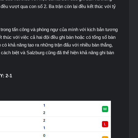
 đều vượt qua con số 2. Ba trận còn lại đều kết thúc với tỷ
 trong tấn công và phòng ngự của mình với kịch bản tương
t thúc với việc cả hai đội đều ghi bàn hoặc có tổng số bàn
u có khả năng tạo ra những trận đấu với nhiều bàn thắng,
i cách biệt và Salzburg cũng đã thể hiện khả năng ghi bàn
: 2-1