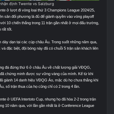
nhận định Twente vs Salzburg
wente ở lượt đi vòng loại thứ 3 Champions League 2024/25,
 trên sân đối phương là đủ để giành quyền vào vòng playoff
với 10 chiến thắng trong 11 trận gần nhất ở mọi đấu trường,
rất tốt.
m dày dạn tại các cúp châu Âu. Trong suốt những năm qua,
và đặc biệt, đội bóng này đã có chuỗi 5 trận sân khách liên
óng đá đứng thứ 6 ở châu Âu về chất lượng giải VĐQG,
g đã chứng minh được sự vững vàng của mình. Kể từ khi
đã giành 14 danh hiệu VĐQG Áo, mặc dù họ chưa thắng khi
u, số trận thua của họ cũng chỉ có 2 trong 4 lần.
ente ở UEFA Intertoto Cup, nhưng họ đã hòa 2-2 trong trận
ảng 10 năm qua, với lần gần nhất là ở Conference League