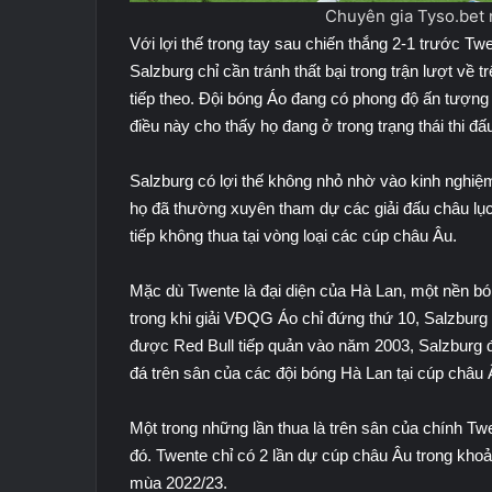
Chuyên gia Tyso.bet 
Với lợi thế trong tay sau chiến thắng 2-1 trước T
Salzburg chỉ cần tránh thất bại trong trận lượt về
tiếp theo. Đội bóng Áo đang có phong độ ấn tượng 
điều này cho thấy họ đang ở trong trạng thái thi đấu 
Salzburg có lợi thế không nhỏ nhờ vào kinh nghiệ
họ đã thường xuyên tham dự các giải đấu châu lục 
tiếp không thua tại vòng loại các cúp châu Âu.
Mặc dù Twente là đại diện của Hà Lan, một nền b
trong khi giải VĐQG Áo chỉ đứng thứ 10, Salzbur
được Red Bull tiếp quản vào năm 2003, Salzburg 
đá trên sân của các đội bóng Hà Lan tại cúp châu Â
Một trong những lần thua là trên sân của chính Tw
đó. Twente chỉ có 2 lần dự cúp châu Âu trong kho
mùa 2022/23.