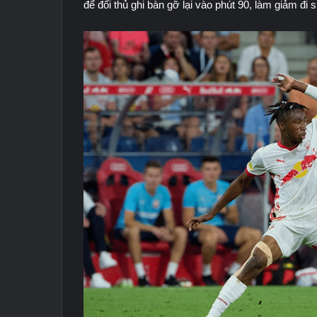
để đối thủ ghi bàn gỡ lại vào phút 90, làm giảm đi