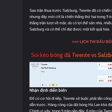
Sau trận thua trước Salzburg, Twente đã có chiế
nhưng đây mới chỉ là chiến thắng thứ hai trong 9 t
thắng trận lượt về mặc dù có lợi thế sân nhà, nhi
Salzburg và có thể chỉ đạt được một kết quả hòa.
>>> LỊCH THI ĐẤU BÓ
Soi kèo bóng đá Twente vs Salzb
Nhận định diễn biến
Để có cơ hội đi tiếp, Twente sẽ buộc phải tấn công 
dẫn trước. Hàng công của đội bóng Hà Lan khá đán
Chính vì vậy, trong 9 trận gần đây, 6 trận của Twe