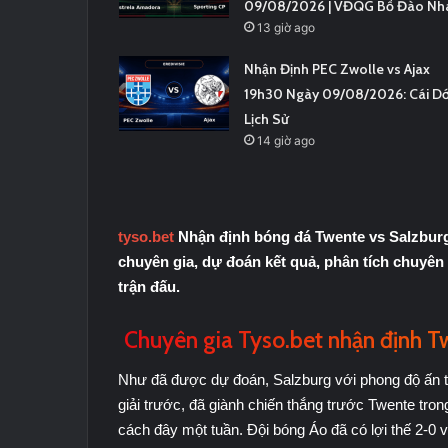
09/08/2026 | VĐQG Bồ Đào Nh
13 giờ ago
Nhận Định PEC Zwolle vs Ajax
19h30 Ngày 09/08/2026: Cái D
Lịch Sử
14 giờ ago
tyso.bet
Nhận định bóng đá Twente vs Salzbur
chuyên gia, dự đoán kết quả, phân tích chuyên m
trận đấu.
Chuyên gia Tyso.bet nhận định T
Như đã được dự đoán, Salzburg với phong độ ấn 
giải trước, đã giành chiến thắng trước Twente tro
cách đây một tuần. Đội bóng Áo đã có lợi thế 2-0 