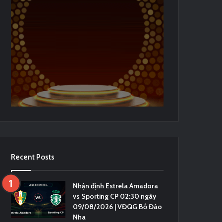
Recent Posts
Nhận định Estrela Amadora
vs Sporting CP 02:30 ngày
09/08/2026 | VĐQG Bồ Đào
Nha