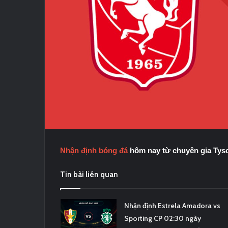
Nhận định bóng đá
hôm nay từ chuyên gia Tyso
Tin bài liên quan
Nhận định Estrela Amadora vs
Sporting CP 02:30 ngày