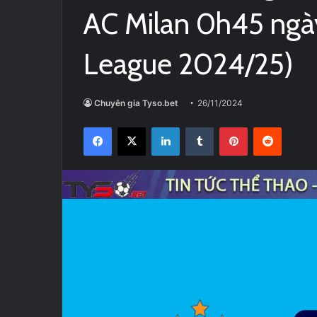
AC Milan 0h45 ngà
League 2024/25)
Chuyên gia Tyso.bet
26/11/2024
Facebook
X
LinkedIn
Tumblr
Pinterest
Reddit