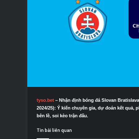
tyso.bet
– Nhận định bóng đá Slovan Bratislav
2024/25): Ý kiến chuyên gia, dự đoán kết quả, p
bên lề, soi kèo trận đấu.
Tin bài liên quan