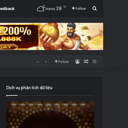
℃
28
Search for
eedback
Follow
Hanoi
Log In
Random Article
Switch skin
Follow
Dịch vụ phân tích dữ liệu