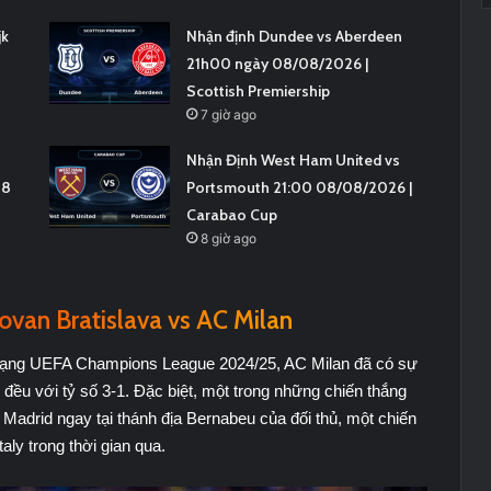
jk
Nhận định Dundee vs Aberdeen
21h00 ngày 08/08/2026 |
Scottish Premiership
7 giờ ago
Nhận Định West Ham United vs
08
Portsmouth 21:00 08/08/2026 |
Carabao Cup
8 giờ ago
ovan Bratislava vs AC Milan
ân hạng UEFA Champions League 2024/25, AC Milan đã có sự
p, đều với tỷ số 3-1. Đặc biệt, một trong những chiến thắng
Madrid ngay tại thánh địa Bernabeu của đối thủ, một chiến
aly trong thời gian qua.