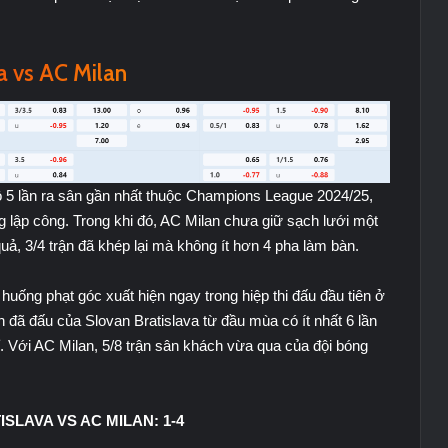
a vs AC Milan
bộ 5 lần ra sân gần nhất thuộc Champions League 2024/25,
ống lập công. Trong khi đó, AC Milan chưa giữ sạch lưới một
ả, 3/4 trận đã khép lại mà không ít hơn 4 pha làm bàn.
uống phạt góc xuất hiện ngay trong hiệp thi đấu đầu tiên ở
ận đã đấu của Slovan Bratislava từ đầu mùa có ít nhất 6 lần
. Với AC Milan, 5/8 trận sân khách vừa qua của đội bóng
LAVA VS AC MILAN: 1-4