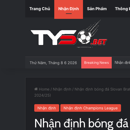
Trang Chủ
Nhận Định
Sản Phẩm
Thông 
Nhận địn
Thứ Năm, Tháng 8 6 2026
Breaking News
Home
/
Nhận định
/
Nhận định bóng đá Slovan Bra
2024/25)
Nhận định
Nhận định Champions League
Nhận định bóng đá 