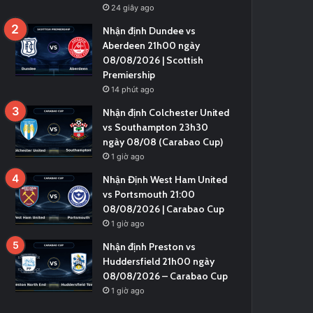
24 giây ago
Nhận định Dundee vs
Aberdeen 21h00 ngày
08/08/2026 | Scottish
Premiership
14 phút ago
Nhận định Colchester United
vs Southampton 23h30
ngày 08/08 (Carabao Cup)
1 giờ ago
Nhận Định West Ham United
vs Portsmouth 21:00
08/08/2026 | Carabao Cup
1 giờ ago
Nhận định Preston vs
Huddersfield 21h00 ngày
08/08/2026 – Carabao Cup
1 giờ ago