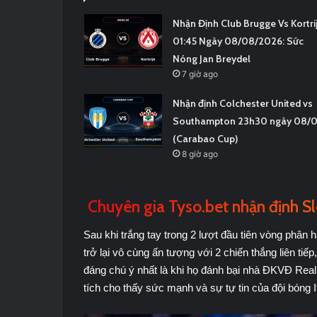
Nhận Định Club Brugge Vs Kortri
01:45 Ngày 08/08/2026: Sức
Nóng Jan Breydel
7 giờ ago
Nhận định Colchester United vs
Southampton 23h30 ngày 08/
(Carabao Cup)
8 giờ ago
Chuyên gia Tyso.bet nhận định Sl
Sau khi trắng tay trong 2 lượt đầu tiên vòng ph
trở lại vô cùng ấn tượng với 2 chiến thắng liên tiế
đáng chú ý nhất là khi họ đánh bại nhà ĐKVĐ Real 
tích cho thấy sức mạnh và sự tự tin của đội bóng It