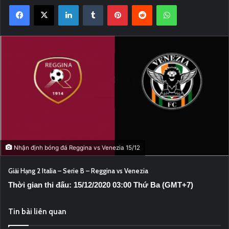
Facebook
X
LinkedIn
Tumblr
Pinterest
Reddit
WhatsApp
Nhận định bóng đá Reggina vs Venezia 15/12
Giải
Hạng 2 Italia – Serie B
– Reggina vs Venezia
Thời gian thi đấu: 15/12/2020 03:00 Thứ Ba (GMT+7)
Tin bài liên quan