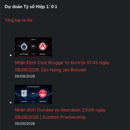
Dự đoán Tỷ số Hiệp 1: 0-1
Tổng hợp tin tức
Nhận Định Club Brugge Vs Kortrijk 01:45 Ngày
08/08/2026: Sức Nóng Jan Breydel
06/08/2026
Nhận định Dundee vs Aberdeen 21h00 ngày
08/08/2026 | Scottish Premiership
06/08/2026