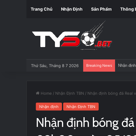
Trang Chủ
Nhận Định
Sản Phẩm
Thông 
Thứ Sáu, Tháng 8 7 2026
Breaking News
Home
/
Nhận Định TBN
/
Nhận định bóng đá Real v
Nhận định
Nhận Định TBN
Nhận định bóng đá R