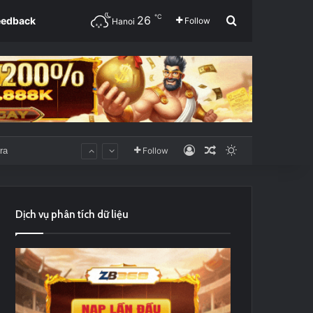
℃
26
Search for
eedback
Follow
Hanoi
Log In
Random Article
Switch skin
Follow
Dịch vụ phân tích dữ liệu