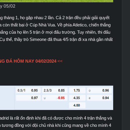
ày 05/02
ng tháng 1, họ gặp nhau 2 lần. Cả 2 trận đều phải giải quyết
 còn thất bại ở Cúp Nhà Vua. Về phía Atletico, chiến thắng
ắng của họ lên 5 trận ở mọi đấu trường. Tuy nhiên, thi đấu
Cụ thể, thầy trò Simeone đã thua 4/5 trận đi xa nhà gần nhất
NG ĐÁ HÔM NAY 04/02/2024
<<
drid là rất ổn định khi đã có được cho mình 4 trận thắng và
hiện tương đồng với đội chủ nhà khi cũng mang về cho mình 4