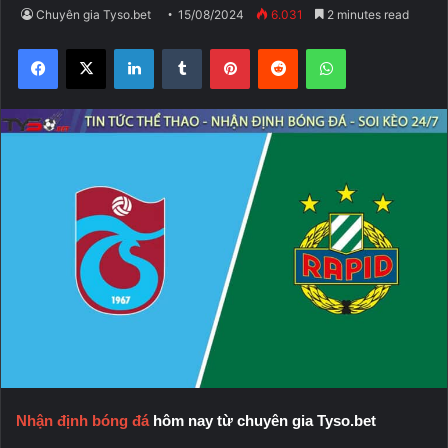
Chuyên gia Tyso.bet
15/08/2024
6.031
2 minutes read
Facebook
X
LinkedIn
Tumblr
Pinterest
Reddit
WhatsApp
Nhận định bóng đá
hôm nay từ chuyên gia Tyso.bet