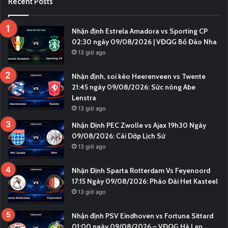
Recent Posts
Nhận định Estrela Amadora vs Sporting CP
02:30 ngày 09/08/2026 | VĐQG Bồ Đào Nha
13 giờ ago
Nhận định, soi kèo Heerenveen vs Twente
21:45 ngày 09/08/2026: Sức nóng Abe
Lenstra
13 giờ ago
Nhận Định PEC Zwolle vs Ajax 19h30 Ngày
09/08/2026: Cái Dớp Lịch Sử
13 giờ ago
Nhận Định Sparta Rotterdam Vs Feyenoord
17:15 Ngày 09/08/2026: Pháo Đài Het Kasteel
13 giờ ago
Nhận định PSV Eindhoven vs Fortuna Sittard
01:00 ngày 09/08/2026 – VĐQG Hà Lan