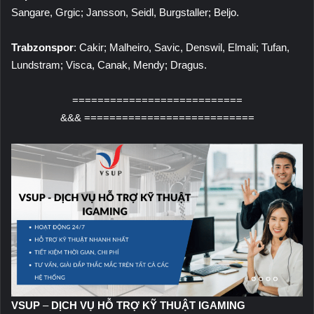
Sangare, Grgic; Jansson, Seidl, Burgstaller; Beljo.
Trabzonspor
: Cakir; Malheiro, Savic, Denswil, Elmali; Tufan,
Lundstram; Visca, Canak, Mendy; Dragus.
===========================
&&& ===========================
VSUP
–
DỊCH VỤ HỖ TRỢ KỸ THUẬT IGAMING