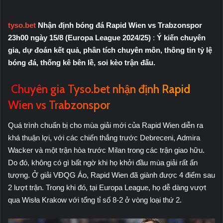
tyso.bet
Nhận định bóng đá Rapid Wien vs Trabzonspor
23h00 ngày 15/8 (Europa League 2024/25)
:
Ý kiến chuyên
gia, dự đoán kết quả, phân tích chuyên môn, thông tin tỷ lệ
bóng đá, thống kê bên lề, soi kèo trận đấu.
Chuyên gia Tyso.bet nhận định Rapid
Wien vs Trabzonspor
Quá trình chuẩn bị cho mùa giải mới của Rapid Wien diễn ra
khá thuận lợi, với các chiến thắng trước Debreceni, Admira
Wacker và một trận hòa trước Milan trong các trận giao hữu.
Do đó, không có gì bất ngờ khi họ khởi đầu mùa giải rất ấn
tượng. Ở giải VĐQG Áo, Rapid Wien đã giành được 4 điểm sau
2 lượt trận. Trong khi đó, tại Europa League, họ dễ dàng vượt
qua Wisła Krakow với tổng tỉ số 8-2 ở vòng loại thứ 2.