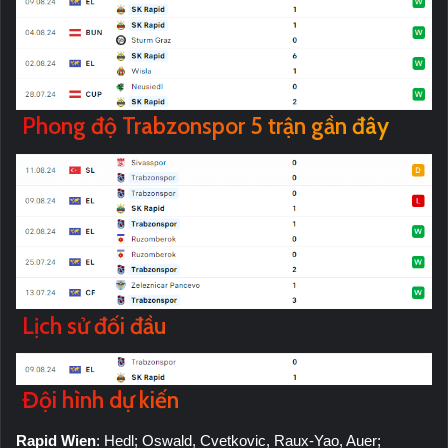
Phong độ Trabzonspor 5 trận gần đây
Lịch sử đối đầu
Đội hình dự kiến
Rapid
Wien
: Hedl; Oswald, Cvetkovic, Raux-Yao, Auer;