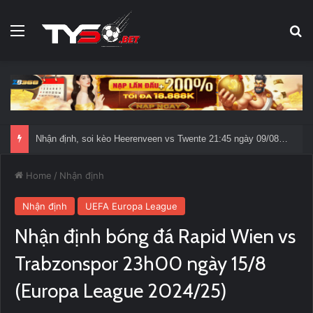
Menu
Se
Nhận định, soi kèo Heerenveen vs Twente 21:45 ngày 09/08/2026: Sức nóng Abe Lenstra
Home
/
Nhận định
Nhận định
UEFA Europa League
Nhận định bóng đá Rapid Wien vs
Trabzonspor 23h00 ngày 15/8
(Europa League 2024/25)