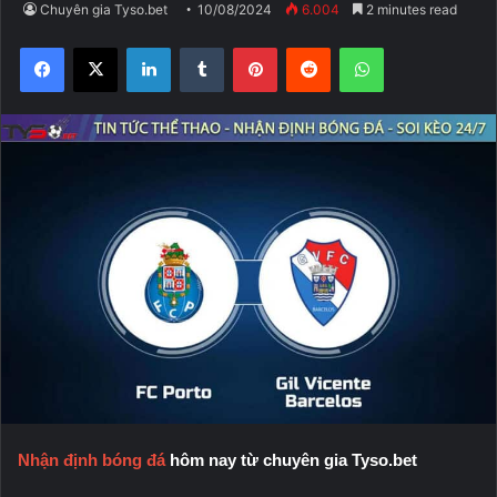
Chuyên gia Tyso.bet
10/08/2024
6.004
2 minutes read
Facebook
X
LinkedIn
Tumblr
Pinterest
Reddit
WhatsApp
Nhận định bóng đá
hôm nay từ chuyên gia Tyso.bet