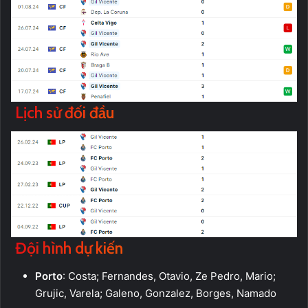
Lịch sử đối đầu
Đội hình dự kiến
Porto
: Costa; Fernandes, Otavio, Ze Pedro, Mario;
Grujic, Varela; Galeno, Gonzalez, Borges, Namado