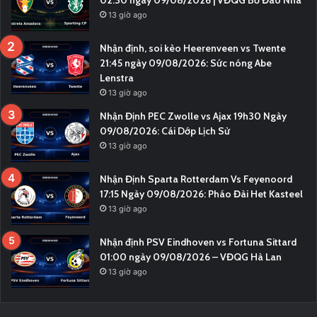
02:30 ngày 09/08/2026 | VĐQG Bồ Đào Nha
13 giờ ago
Nhận định, soi kèo Heerenveen vs Twente
21:45 ngày 09/08/2026: Sức nóng Abe
Lenstra
13 giờ ago
Nhận Định PEC Zwolle vs Ajax 19h30 Ngày
09/08/2026: Cái Dớp Lịch Sử
13 giờ ago
Nhận Định Sparta Rotterdam Vs Feyenoord
17:15 Ngày 09/08/2026: Pháo Đài Het Kasteel
13 giờ ago
Nhận định PSV Eindhoven vs Fortuna Sittard
01:00 ngày 09/08/2026 – VĐQG Hà Lan
13 giờ ago