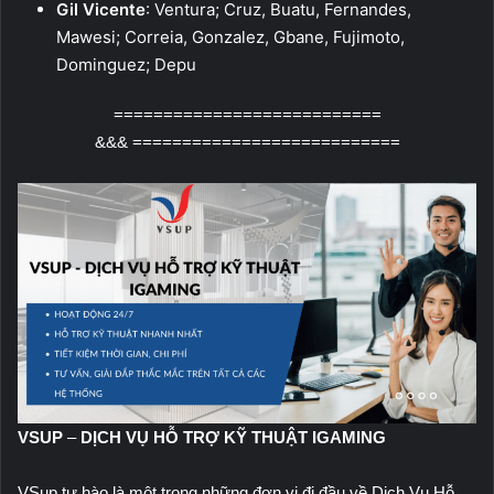
Gil Vicente
: Ventura; Cruz, Buatu, Fernandes,
Mawesi; Correia, Gonzalez, Gbane, Fujimoto,
Dominguez; Depu
===========================
&&& ===========================
VSUP
–
DỊCH VỤ HỖ TRỢ KỸ THUẬT IGAMING
VSup tự hào là một trong những đơn vị đi đầu về Dịch Vụ Hỗ