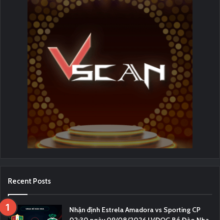
Recent Posts
Nhận định Estrela Amadora vs Sporting CP