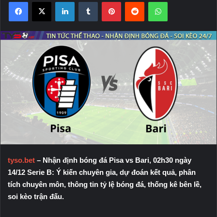
Facebook
X
LinkedIn
Tumblr
Pinterest
Reddit
WhatsApp
tyso.bet
– Nhận định bóng đá Pisa vs Bari, 02h30 ngày
14/12 Serie B: Ý kiến chuyên gia, dự đoán kết quả, phân
tích chuyên môn, thông tin tỷ lệ bóng đá, thống kê bên lề,
soi kèo trận đấu.