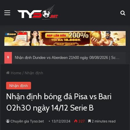
Menu
Se
Nhận định Dundee vs Aberdeen 21h00 ngày 08/08/2026 | Scottish Premiership
Home
/
Nhận định
Nhận định
Nhận định bóng đá Pisa vs Bari
02h30 ngày 14/12 Serie B
Chuyên gia Tyso.bet
13/12/2024
327
2 minutes read