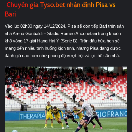
Chuyên gia Tyso.bet nhận định Pisa vs
Bari
Vào lúc 02h30 ngày 14/12/2024, Pisa sẽ đón tiếp Bari trên sân
nhà Arena Garibaldi – Stadio Romeo Anconetani trong khuôn
khổ vòng 17 giải Hạng Hai Ý (Serie B). Trận đấu hứa hẹn sẽ
mang đến nhiều tình huống kịch tính, nhưng Pisa đang được
đánh giá cao hơn nhờ phong độ vượt trội và lợi thế sân nhà.