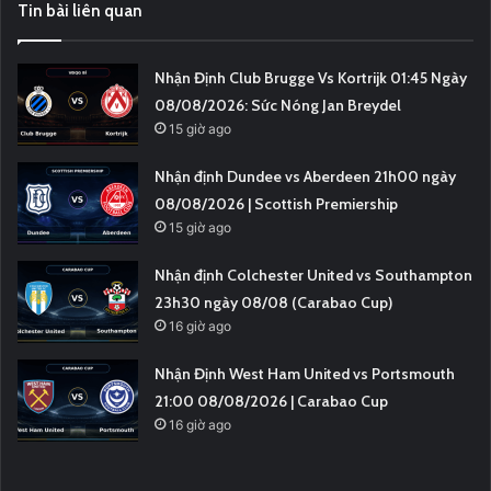
Tin bài liên quan
Nhận Định Club Brugge Vs Kortrijk 01:45 Ngày
08/08/2026: Sức Nóng Jan Breydel
15 giờ ago
Nhận định Dundee vs Aberdeen 21h00 ngày
08/08/2026 | Scottish Premiership
15 giờ ago
Nhận định Colchester United vs Southampton
23h30 ngày 08/08 (Carabao Cup)
16 giờ ago
Nhận Định West Ham United vs Portsmouth
21:00 08/08/2026 | Carabao Cup
16 giờ ago