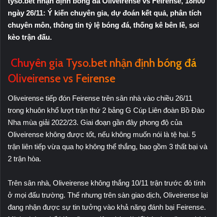
tyso.bet nhận định bóng đá Oliveirense vs Feirense, 18h00
ngày 26/11: Ý kiến chuyên gia, dự đoán kết quả, phân tích
chuyên môn, thông tin tỷ lệ bóng đá, thống kê bên lề, soi
kèo trận đấu.
Chuyên gia Tyso.bet nhận định bóng đá
Oliveirense vs Feirense
Oliveirense tiếp đón Feirense trên sân nhà vào chiều 26/11
trong khuôn khổ lượt trận thứ 2 bảng G Cúp Liên đoàn Bồ Đào
Nha mùa giải 2022/23. Giai đoạn gần đây phong độ của
Oliveirense không được tốt, nếu không muốn nói là tệ hại. 5
trận liên tiếp vừa qua họ không thể thắng, bao gồm 3 thất bại và
2 trận hòa.
Trên sân nhà, Oliveirense không thắng 10/11 trận trước đó tính
ở mọi đấu trường. Thế nhưng trên sàn giao dịch, Oliveirense lại
đang nhận được sự tin tưởng vào khả năng đánh bại Feirense.