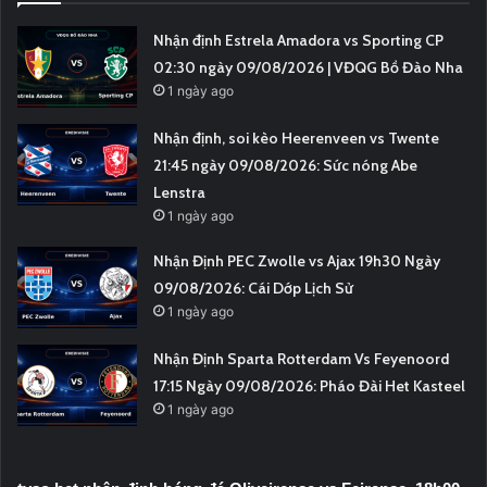
Nhận định Estrela Amadora vs Sporting CP
02:30 ngày 09/08/2026 | VĐQG Bồ Đào Nha
1 ngày ago
Nhận định, soi kèo Heerenveen vs Twente
21:45 ngày 09/08/2026: Sức nóng Abe
Lenstra
1 ngày ago
Nhận Định PEC Zwolle vs Ajax 19h30 Ngày
09/08/2026: Cái Dớp Lịch Sử
1 ngày ago
Nhận Định Sparta Rotterdam Vs Feyenoord
17:15 Ngày 09/08/2026: Pháo Đài Het Kasteel
1 ngày ago