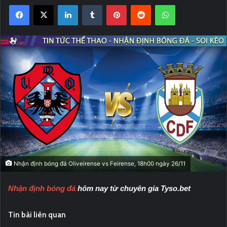
Facebook
X
LinkedIn
Tumblr
Pinterest
Reddit
WhatsApp
Nhận định bóng đá Oliveirense vs Feirense, 18h00 ngày 26/11
Nhận định bóng đá
hôm nay từ chuyên gia Tyso.bet
Tin bài liên quan