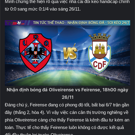
Minh chứng thể hiện rõ qua việc nhà cái đổi kèo handicap chính
từ 0:0 sang mức 0:1/4 vào sáng 26/11.
Nhận định bóng đá Oliveirense vs Feirense, 18h00 ngày
26/11
Đáng chú ý, Feirense đang có phong độ tốt, bất bại 6/7 trận gần
đây (thắng 2, hòa 4). Vì vậy việc cán cân thị trường nghiêng về
phía Oliveirense càng cho thấy Feirense là kênh đầu tư kém an
toàn. Thực tế cho thấy Feirense luôn không có được kết quả
đối đầu thuận lợi trước Oliveirense.