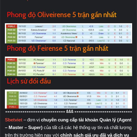
Phong độ Oliveirense 5 trận gần nhất
Phong độ Feirense 5 trận gần nhất
Lịch sử đối đầu
============================ &&& ===========================
Sbetviet
– đơn vị
chuyên cung cấp tài khoản Quản lý (Agent
– Master – Super)
của tất cả các hệ thống uy tín và chất lượng
trên thị trường hiện nay với
chính sách giá ưu đãi và dịch vụ