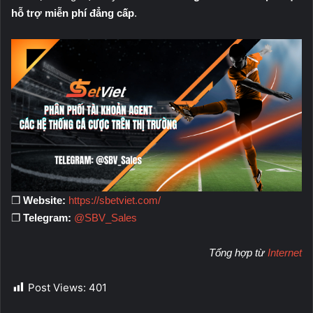
hỗ trợ miễn phí đẳng cấp
.
❐
Website:
https://sbetviet.com/
❐
Telegram:
@SBV_Sales
Tổng hợp từ
Internet
Post Views:
401