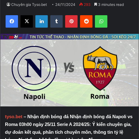
Chuyên gia Tyso.bet
24/11/2024
293
3 minutes read
Facebook
X
LinkedIn
Tumblr
Pinterest
Reddit
WhatsApp
tyso.bet
– Nhận định bóng đá Nhận định bóng đá Napoli vs
Roma 03h00 ngày 25/11 Serie A 2024/25: Ý kiến chuyên gia,
dự đoán kết quả, phân tích chuyên môn, thông tin tỷ lệ