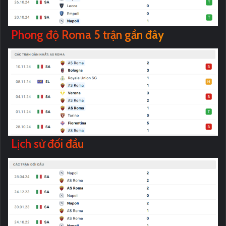
Phong độ Roma 5 trận gần đây
Lịch sử đối đầu