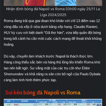
Nhận định bóng đá Napoli vs Roma 03h00 ngày 25/11 La
Liga 2024/2025
Roma đang trải qua giai đoạn khó khăn với chỉ 13 điểm sau 12
vòng đấu và xếp ở nửa dưới bảng xếp hạng. Claudio Ranieri,
HLV kỳ cựu với biệt danh “Gã thợ hàn”, vừa tiếp quản đội bóng
trong bối cảnh họ cần một cuộc cách mạng để thoát khỏi khủng
hoảng.
Dù vậy, chuyến làm khách trước Napoli là thách thức lớn.
Hàng công thiếu sắc bén và hàng thủ lỏng lẻo khiến Roma khó
tạo nên bất ngờ. Sự vắng mặt của các trụ cột như Eldor
Shomurodov và khả năng ra sân còn bỏ ngỏ của Paulo Dybala
càng làm tình hình thêm phức tạp.
Soi kèo bóng đá Napoli vs Roma