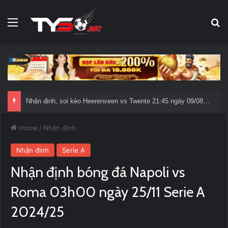
Menu
Se
Nhận định, soi kèo Heerenveen vs Twente 21:45 ngày 09/08/2026: Sức nóng Abe Lenstra
Home
/
Nhận định
Nhận định
Serie A
Nhận định bóng đá Napoli vs
Roma 03h00 ngày 25/11 Serie A
2024/25