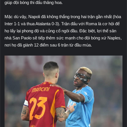
giúp đội bóng thi đấu thăng hoa.
Mặc dù vậy, Napoli đã không thắng trong hai trận gần nhất (hòa
Inter 1-1 và thua Atalanta 0-3). Trận đấu với Roma là cơ hội để
họ lấy lại phong độ và củng cố ngôi đầu. Đặc biệt, lợi thế sân
nhà San Paolo sẽ tiếp thêm sức mạnh cho đội bóng xứ Naples,
nơi họ đã giành 12 điểm sau 6 trận từ đầu mùa.