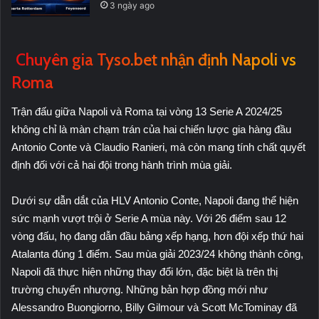
3 ngày ago
Chuyên gia Tyso.bet nhận định Napoli vs
Roma
Trận đấu giữa Napoli và Roma tại vòng 13 Serie A 2024/25
không chỉ là màn chạm trán của hai chiến lược gia hàng đầu
Antonio Conte và Claudio Ranieri, mà còn mang tính chất quyết
định đối với cả hai đội trong hành trình mùa giải.
Dưới sự dẫn dắt của HLV Antonio Conte, Napoli đang thể hiện
sức mạnh vượt trội ở Serie A mùa này. Với 26 điểm sau 12
vòng đấu, họ đang dẫn đầu bảng xếp hạng, hơn đội xếp thứ hai
Atalanta đúng 1 điểm. Sau mùa giải 2023/24 không thành công,
Napoli đã thực hiện những thay đổi lớn, đặc biệt là trên thị
trường chuyển nhượng. Những bản hợp đồng mới như
Alessandro Buongiorno, Billy Gilmour và Scott McTominay đã