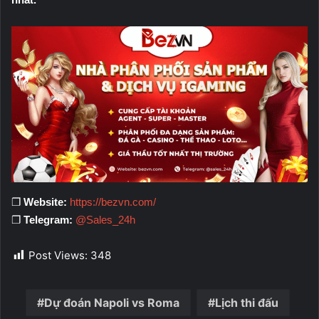
❐
Website:
https://bezvn.com/
❐
Telegram:
@Sales_24h
Post Views:
348
Dự đoán Napoli vs Roma
Lịch thi đấu