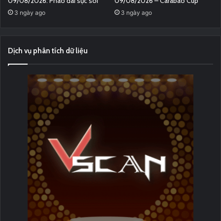
09/08/2026: Pháo đài sục sôi
09/08/2026 – Carabao Cup
3 ngày ago
3 ngày ago
Dịch vụ phân tích dữ liệu