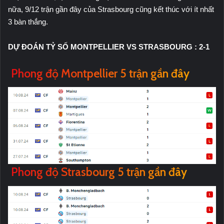
nữa, 9/12 trận gần đây của Strasbourg cũng kết thúc với ít nhất
3 bàn thắng.
DỰ ĐOÁN TỶ SỐ MONTPELLIER VS STRASBOURG : 2-1
Phong độ Montpellier 5 trận gần đây
Phong độ Strasbourg 5 trận gần đây