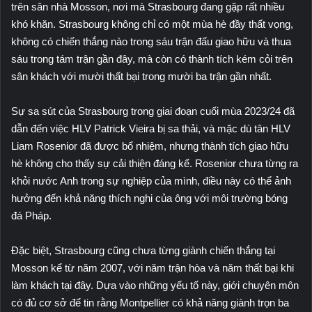
trên sân nhà Mosson, nơi mà Strasbourg đang gặp rất nhiều
khó khăn. Strasbourg không chỉ có một mùa hè đầy thất vọng,
không có chiến thắng nào trong sáu trận đấu giao hữu và thua
sáu trong tám trận gần đây, mà còn có thành tích kém cỏi trên
sân khách với mười thất bại trong mười ba trận gần nhất.
Sự sa sút của Strasbourg trong giai đoạn cuối mùa 2023/24 đã
dẫn đến việc HLV Patrick Vieira bị sa thải, và mặc dù tân HLV
Liam Rosenior đã được bổ nhiệm, nhưng thành tích giao hữu
hè không cho thấy sự cải thiện đáng kể. Rosenior chưa từng ra
khỏi nước Anh trong sự nghiệp của mình, điều này có thể ảnh
hưởng đến khả năng thích nghi của ông với môi trường bóng
đá Pháp.
Đặc biệt, Strasbourg cũng chưa từng giành chiến thắng tại
Mosson kể từ năm 2007, với năm trận hòa và năm thất bại khi
làm khách tại đây. Dựa vào những yếu tố này, giới chuyên môn
có đủ cơ sở để tin rằng Montpellier có khả năng giành trọn ba