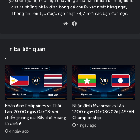
Tyso.bet tập hợp đội ngũ chuyên gia lâu năm nhiều kinh nghiệm,
đưa ra những nhận định bóng đá chuẩn xác nhất hàng ngày.
Thông tin liên tục được cập nhật 24/7, mời các bạn đón đọc.
Website
Facebook
Tin bài liên quan
Nhận định Philippines vs Thái
Nhận định Myanmar vs Lào
Lan, 20:00 ngày 04/08: Voi
17:00 ngày 04/08/2026 | ASEAN
chiến giương oai, Bầy chó hoang
Championship
tử chiến!
4 ngày ago
4 ngày ago