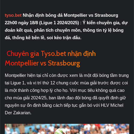
tyso.bet
Nhận định bóng đá Montpellier vs Strasbourg
22h00 ngày 18/8 (Ligue 1 2024/2025)
:
Ý kiến chuyên gia, dự
đoán kết quả, phân tích chuyên môn, thông tin tỷ lệ bóng
đá, thống kê bên lề, soi kèo trận đấu.
Chuyên gia Tyso.bet nhận định
Montpellier vs Strasbourg
Montpellier hiện tại chỉ còn được xem là một đội bóng tầm trung
tại Ligue 1, và vị trí thứ 12 chung cuộc mùa giải trước được coi
là một thành công hợp lý cho họ. Với mục tiêu không quá cao
cho mùa giải 2024/25, ban lãnh đạo đội bóng đã quyết định giữ
nguyên sự ổn định bằng cách tiếp tục gắn bó với HLV Michel
Der Zakarian.