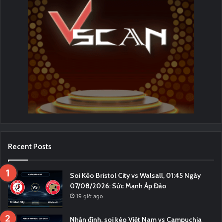
Recent Posts
Soi Kèo Bristol City vs Walsall, 01:45 Ngày
07/08/2026: Sức Mạnh Áp Đảo
19 giờ ago
Nhận định, soi kèo Việt Nam vs Campuchia