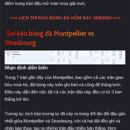
điểm trong trận đấu mở màn mùa giải mới.
>>> LỊCH THI ĐẤU BÓNG ĐÁ HÔM NAY 18/8/2024 <<<
Soi kèo bóng đá Montpellier vs
Strasbourg
Nhận định diễn biến
Trong 7 trận gần đây của Montpellier, bao gồm cả các trận giao
hữu mùa hè, đội bóng này luôn ghi bàn và cũng để thủng lưới.
Điều này dẫn đến việc tất cả các trận đấu này đều có từ 3 bàn
thắng trở lên.
Tương tự, kịch bản tương tự đã xảy ra trong 4/5 lần đối đầu gần
nhất giữa Montpellier và Strasbourg, với cả hai đội đều ghi và
nhận bàn thua, tạo ra những trận đấu nhiều bàn thắng. Hơn