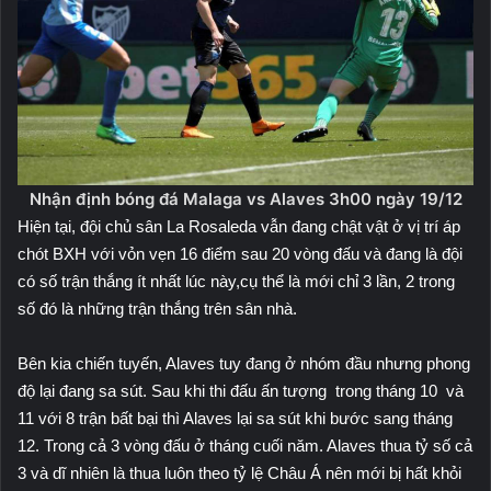
Nhận định bóng đá Malaga vs Alaves 3h00 ngày 19/12
Hiện tại, đội chủ sân La Rosaleda vẫn đang chật vật ở vị trí áp
chót BXH với vỏn vẹn 16 điểm sau 20 vòng đấu và đang là đội
có số trận thắng ít nhất lúc này,cụ thể là mới chỉ 3 lần, 2 trong
số đó là những trận thắng trên sân nhà.
Bên kia chiến tuyến, Alaves tuy đang ở nhóm đầu nhưng phong
độ lại đang sa sút. Sau khi thi đấu ấn tượng trong tháng 10 và
11 với 8 trận bất bại thì Alaves lại sa sút khi bước sang tháng
12. Trong cả 3 vòng đấu ở tháng cuối năm. Alaves thua tỷ số cả
3 và dĩ nhiên là thua luôn theo tỷ lệ Châu Á nên mới bị hất khỏi