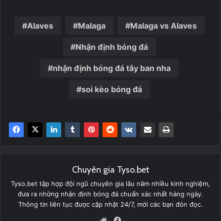
Alaves
Malaga
Malaga vs Alaves
Nhận định bóng đá
nhận định bóng đá tây ban nha
soi kèo bóng đá
Chuyên gia Tyso.bet
Tyso.bet tập hợp đội ngũ chuyên gia lâu năm nhiều kinh nghiệm,
đưa ra những nhận định bóng đá chuẩn xác nhất hàng ngày.
Thông tin liên tục được cập nhật 24/7, mời các bạn đón đọc.
Website
Facebook