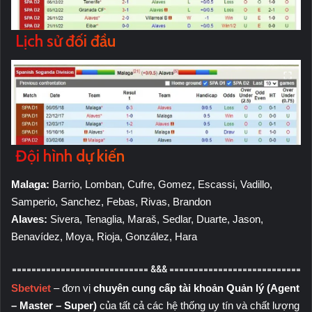
Lịch sử đối đầu
Đội hình dự kiến
Malaga:
Barrio, Lomban, Cufre, Gomez, Escassi, Vadillo,
Samperio, Sanchez, Febas, Rivas, Brandon
Alaves:
Sivera, Tenaglia, Maraš, Sedlar, Duarte, Jason,
Benavídez, Moya, Rioja, González, Hara
============================ &&& ===========================
Sbetviet
– đơn vị
chuyên cung cấp tài khoản Quản lý (Agent
– Master – Super)
của tất cả các hệ thống uy tín và chất lượng