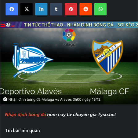
Facebook
X
LinkedIn
Tumblr
Pinterest
Reddit
WhatsApp
Nhận định bóng đá Malaga vs Alaves 3h00 ngày 19/12
Nhận định bóng đá
hôm nay từ chuyên gia Tyso.bet
Tin bài liên quan