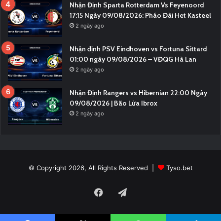
Nhận Định Sparta Rotterdam Vs Feyenoord
17:15 Ngày 09/08/2026: Pháo Đài Het Kasteel
2 ngày ago
Nhận định PSV Eindhoven vs Fortuna Sittard
01:00 ngày 09/08/2026 – VĐQG Hà Lan
2 ngày ago
Nhận Định Rangers vs Hibernian 22:00 Ngày
09/08/2026 | Bão Lửa Ibrox
2 ngày ago
© Copyright 2026, All Rights Reserved |
Tyso.bet
Facebook
Telegram