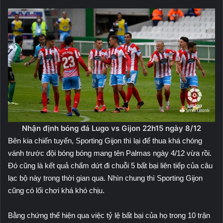
Nhận định bóng đá Lugo vs Gijon 22h15 ngày 8/12
Bên kia chiến tuyến, Sporting Gijon thì lại để thua khá chóng
vánh trước đội bóng bóng mang tên Palmas ngày 4/12 vừa rồi.
Đó cũng là kết quả chấm dứt đi chuỗi 5 bất bại liên tiếp của câu
lạc bộ này trong thời gian qua. Nhìn chung thì Sporting Gijon
cũng có lối chơi khá khó chịu.
Bằng chứng thể hiện qua việc tỷ lệ bất bại của họ trong 10 trận