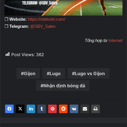
❐
Website:
https://sbetviet.com/
❐
Telegram:
@SBV_Sales
Tổng hợp từ
Internet
Post Views:
362
Gijon
Lugo
Lugo vs Gijon
Nhận định bóng đá