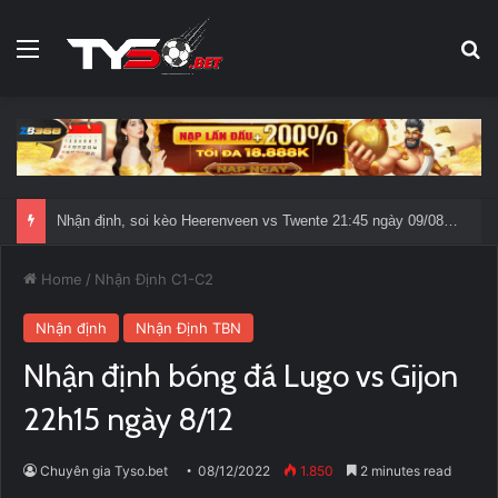
Menu
Se
Nhận định, soi kèo Heerenveen vs Twente 21:45 ngày 09/08/2026: Sức nóng Abe Lenstra
Home
/
Nhận Định C1-C2
Nhận định
Nhận Định TBN
Nhận định bóng đá Lugo vs Gijon
22h15 ngày 8/12
Chuyên gia Tyso.bet
08/12/2022
1.850
2 minutes read