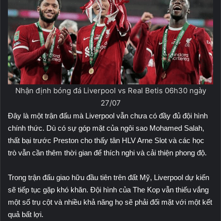
Nhận định bóng đá Liverpool vs Real Betis 06h30 ngày
27/07
Đây là một trận đấu mà Liverpool vẫn chưa có đầy đủ đội hình
chính thức. Dù có sự góp mặt của ngôi sao Mohamed Salah,
thất bại trước Preston cho thấy tân HLV Arne Slot và các học
trò vẫn cần thêm thời gian để thích nghi và cải thiện phong độ.
Trong trận đấu giao hữu đầu tiên trên đất Mỹ, Liverpool dự kiến
sẽ tiếp tục gặp khó khăn. Đội hình của The Kop vẫn thiếu vắng
một số trụ cột và nhiều khả năng họ sẽ phải đối mặt với một kết
quả bất lợi.