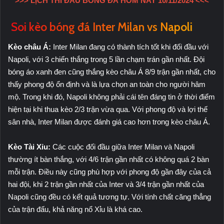
>>> LỊCH THI ĐẤU BÓNG ĐÁ HÔM NAY 10/11/2024 <<<
Soi kèo bóng đá Inter Milan vs Napoli
Kèo châu Á:
Inter Milan đang có thành tích tốt khi đối đầu với
Napoli, với 3 chiến thắng trong 5 lần chạm trán gần nhất. Đội
bóng áo xanh đen cũng thắng kèo châu Á 8/9 trận gần nhất, cho
thấy phong độ ổn định và là lựa chọn an toàn cho người hâm
mộ. Trong khi đó, Napoli không phải cái tên đáng tin ở thời điểm
hiện tại khi thua kèo 2/3 trận vừa qua. Với phong độ và lợi thế
sân nhà, Inter Milan được đánh giá cao hơn trong kèo châu Á.
Kèo Tài Xỉu:
Các cuộc đối đầu giữa Inter Milan và Napoli
thường ít bàn thắng, với 4/6 trận gần nhất có không quá 2 bàn
mỗi trận. Điều này cũng phù hợp với phong độ gần đây của cả
hai đội, khi 2 trận gần nhất của Inter và 3/4 trận gần nhất của
Napoli cũng đều có kết quả tương tự. Với tính chất căng thẳng
của trận đấu, khả năng nổ Xỉu là khá cao.