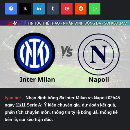
Facebook
X
LinkedIn
Tumblr
Pinterest
Reddit
WhatsApp
tyso.bet
– Nhận định bóng đá Inter Milan vs Napoli 02h45
ngày 11/11 Serie A: Ý kiến chuyên gia, dự đoán kết quả,
phân tích chuyên môn, thông tin tỷ lệ bóng đá, thống kê
bên lề, soi kèo trận đấu.