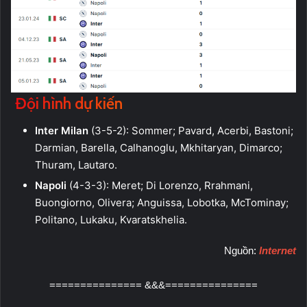
Đội hình dự kiến
Inter Milan
(3-5-2): Sommer; Pavard, Acerbi, Bastoni;
Darmian, Barella, Calhanoglu, Mkhitaryan, Dimarco;
Thuram, Lautaro.
Napoli
(4-3-3): Meret; Di Lorenzo, Rrahmani,
Buongiorno, Olivera; Anguissa, Lobotka, McTominay;
Politano, Lukaku, Kvaratskhelia.
Nguồn:
Internet
=============== &&&===============