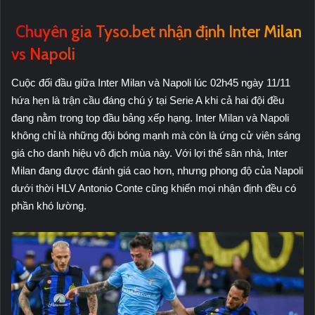
Chuyên gia Tyso.bet nhận định Inter Milan
vs Napoli
Cuộc đối đầu giữa Inter Milan và Napoli lúc 02h45 ngày 11/11
hứa hẹn là trận cầu đáng chú ý tại Serie A khi cả hai đội đều
đang nằm trong top đầu bảng xếp hạng. Inter Milan và Napoli
không chỉ là những đội bóng mạnh mà còn là ứng cử viên sáng
giá cho danh hiệu vô địch mùa này. Với lợi thế sân nhà, Inter
Milan đang được đánh giá cao hơn, nhưng phong độ của Napoli
dưới thời HLV Antonio Conte cũng khiến mọi nhận định đều có
phần khó lường.