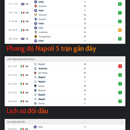
Phong độ Napoli
5 trận gần đây
Lịch sử đối đầu