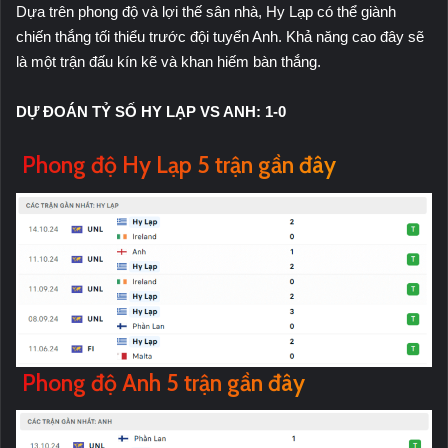
Dựa trên phong độ và lợi thế sân nhà, Hy Lạp có thể giành
chiến thắng tối thiểu trước đội tuyển Anh. Khả năng cao đây sẽ
là một trận đấu kín kẽ và khan hiếm bàn thắng.
DỰ ĐOÁN TỶ SỐ HY LẠP VS ANH: 1-0
Phong độ Hy Lạp
5 trận gần đây
Phong độ Anh
5 trận gần đây