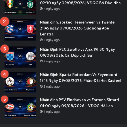
02:30 ngày 09/08/2026 | VĐQG Bồ Đào Nha
2 ngày ago
Nhận định, soi kèo Heerenveen vs Twente
21:45 ngày 09/08/2026: Sức nóng Abe
Lenstra
2 ngày ago
Nhận Định PEC Zwolle vs Ajax 19h30 Ngày
09/08/2026: Cái Dớp Lịch Sử
2 ngày ago
Nhận Định Sparta Rotterdam Vs Feyenoord
17:15 Ngày 09/08/2026: Pháo Đài Het Kasteel
2 ngày ago
Nhận định PSV Eindhoven vs Fortuna Sittard
01:00 ngày 09/08/2026 – VĐQG Hà Lan
2 ngày ago