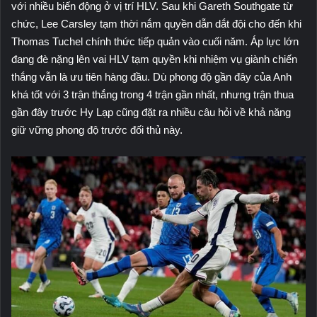
với nhiều biến động ở vị trí HLV. Sau khi Gareth Southgate từ
chức, Lee Carsley tạm thời nắm quyền dẫn dắt đội cho đến khi
Thomas Tuchel chính thức tiếp quản vào cuối năm. Áp lực lớn
đang đè nặng lên vai HLV tạm quyền khi nhiệm vụ giành chiến
thắng vẫn là ưu tiên hàng đầu. Dù phong độ gần đây của Anh
khá tốt với 3 trận thắng trong 4 trận gần nhất, nhưng trận thua
gần đây trước Hy Lạp cũng đặt ra nhiều câu hỏi về khả năng
giữ vững phong độ trước đối thủ này.