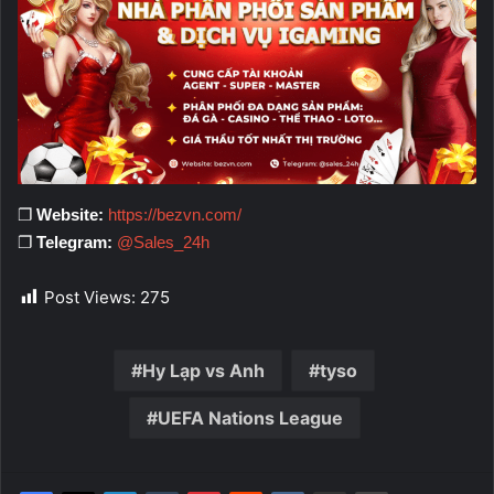
❐
Website:
https://bezvn.com/
❐
Telegram:
@Sales_24h
Post Views:
275
Hy Lạp vs Anh
tyso
UEFA Nations League