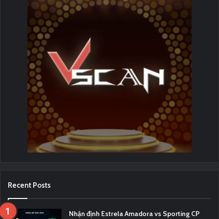
Recent Posts
Nhận định Estrela Amadora vs Sporting CP