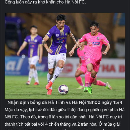
Công luôn gây ra khó khăn cho Hà Nội FC.
Nhận định bóng đá Hà Tĩnh vs Hà Nội 18h00 ngày 15/4
Mặc dù vậy, lịch sử đối đầu giữa 2 đội đang nghiêng về phía Hà
Nội FC. Theo đó, trong 6 lần so tài gần nhất, Hà Nội FC duy trì
thành tích bất bại với 4 chiến thắng và 2 trận hòa. Ở mùa giải