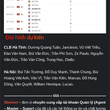
Đội hình dự kiến
CLB Hà Tĩnh:
Dương Quang Tuấn, Janclesio, Vũ Viết Triều,
Đào Văn Nam, Bùi Văn Đức, Trần Phi Sơn, Ze Paulo, Nguyễn
Văn Đức, Trần Văn Công, Trung Học, Diallo.
Hà Nội:
Bùi Tấn Trường, Đỗ Duy Mạnh, Thành Chung, Bùi
Hoàng Việt Anh, Văn Vĩ, Trần Văn Kiên, Marcao, Đỗ Hùng
Dũng, Văn Quyết, William Henrique, Lucao.
============================ &&& ===========================
Sbetviet
– đơn vị
chuyên cung cấp tài khoản Quản lý (Agent
– Master – Super)
của tất cả các hệ thống uy tín và chất lượng