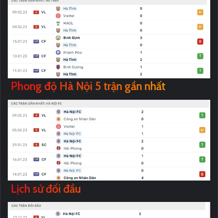
Phong độ Hà Nội 5 trận gần nhất
Lịch sử đối đầu