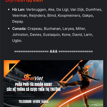
Hà Lan:
Verbruggen, Ake, De Ligt, Van Dijk, Dumfries,
Veerman, Reijnders, Blind, Koopmeiners, Gakpo,
Depay.
Canada:
Crepeau, Buchanan, Laryea, Miller,
Johnston, Davies, Eustaquio, Kone, David, Larin,
Ugbo.
================
&&& ================