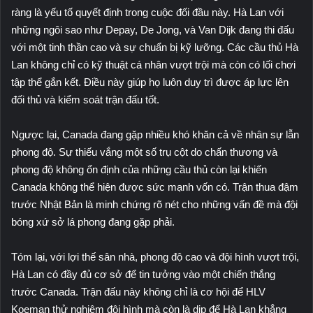
ràng là yếu tố quyết định trong cuộc đối đầu này. Hà Lan với
những ngôi sao như Depay, De Jong, và Van Dijk đang thi đấu
với một tinh thần cao và sự chuẩn bị kỹ lưỡng. Các cầu thủ Hà
Lan không chỉ có kỹ thuật cá nhân vượt trội mà còn có lối chơi
tập thể gắn kết. Điều này giúp họ luôn duy trì được áp lực lên
đối thủ và kiểm soát trận đấu tốt.
Ngược lại, Canada đang gặp nhiều khó khăn cả về nhân sự lẫn
phong độ. Sự thiếu vắng một số trụ cột do chấn thương và
phong độ không ổn định của những cầu thủ còn lại khiến
Canada không thể hiện được sức mạnh vốn có. Trận thua đậm
trước Nhật Bản là minh chứng rõ nét cho những vấn đề mà đội
bóng xứ sở lá phong đang gặp phải.
Tóm lại, với lợi thế sân nhà, phong độ cao và đội hình vượt trội,
Hà Lan có đầy đủ cơ sở để tin tưởng vào một chiến thắng
trước Canada. Trận đấu này không chỉ là cơ hội để HLV
Koeman thử nghiệm đội hình mà còn là dịp để Hà Lan khẳng