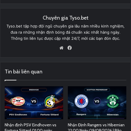
Chuyên gia Tyso.bet
Tyso.bet tập hợp đội ngũ chuyên gia lâu năm nhiều kinh nghiệm,
đưa ra những nhận định bóng đá chuẩn xác nhất hàng ngày.
Thông tin liên tục được cập nhật 24/7, mời các bạn đón đọc.
Website
Facebook
Tin bài liên quan
Nhận định PSV Eindhoven vs
Nhận Định Rangers vs Hibernian
Fortuna Sittard 01:00 ngày
22:00 Ngày 09/08/2026 | Bão