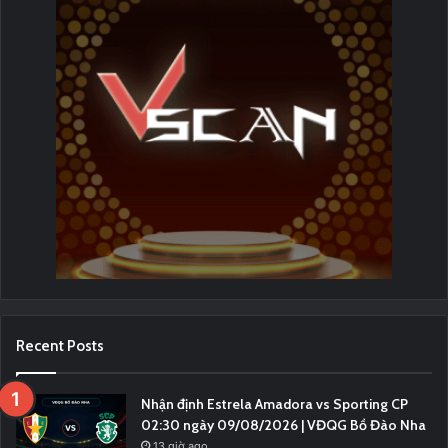
Recent Posts
Nhận định Estrela Amadora vs Sporting CP
02:30 ngày 09/08/2026 | VĐQG Bồ Đào Nha
13 giờ ago