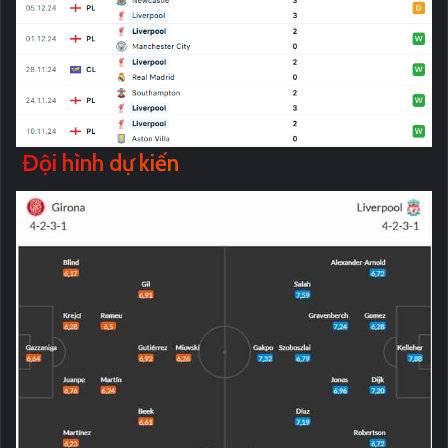
Đội hình dự kiến