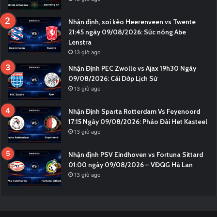
Nhận định, soi kèo Heerenveen vs Twente
21:45 ngày 09/08/2026: Sức nóng Abe
Lenstra
13 giờ ago
Nhận Định PEC Zwolle vs Ajax 19h30 Ngày
09/08/2026: Cái Dớp Lịch Sử
13 giờ ago
Nhận Định Sparta Rotterdam Vs Feyenoord
17:15 Ngày 09/08/2026: Pháo Đài Het Kasteel
13 giờ ago
Nhận định PSV Eindhoven vs Fortuna Sittard
01:00 ngày 09/08/2026 – VĐQG Hà Lan
13 giờ ago