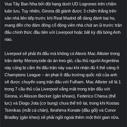
Vua Tây Ban Nha bởi đội hạng dưới UD Logrones trên chấm
luân lưu. Tuy nhiên, Girona đã giành được 3 chiến thắng trên
sân nhà liên tiếp trước khi Real Madrid dễ dàng đánh bại họ,
mang đến cho đám đông cổ động viên nhà chút an ủi trước trận
đấu chính thức đầu tiên với Liverpool hoặc bất kỳ đội bóng Anh
nào.
Liverpool sẽ phải thi đấu mà không có Alexis Mac Allister trong
trận derby Merseyside do án treo giò, cầu thủ người Argentina
này cũng bị cấm thi đấu trận này sau khi nhận đủ 4 thẻ vàng ở
Champions League – án phạt ở đấu trường quốc nội của anh
sẽ được chuyển sang trận đấu với Fulham. Mac Allister sẽ là 1
trong 7 cầu thủ của Liverpool vắng mặt trong trận đấu với
Girona, vì Alisson Becker (gân khoeo), Federico Chiesa (thể
lực) và Diogo Jota (cơ bụng) chưa thể trở lại, trong khi Kostas
Tsimikas (mắt cá chân), Ibrahima Konate (đầu gối) và Conor
Bradley (gân kheo) sẽ phải ngồi ngoài thêm một thời gian nữa.