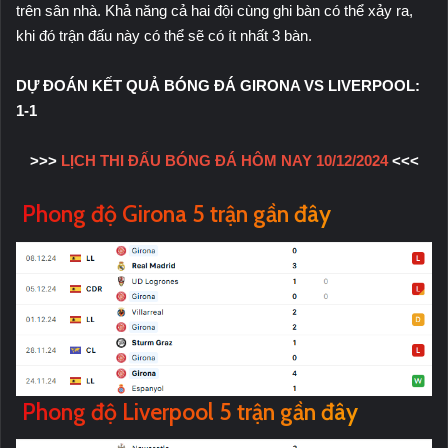
trên sân nhà. Khả năng cả hai đội cùng ghi bàn có thể xảy ra,
khi đó trận đấu này có thể sẽ có ít nhất 3 bàn.
DỰ ĐOÁN KẾT QUẢ BÓNG ĐÁ GIRONA VS LIVERPOOL:
1-1
>>>
LỊCH THI ĐẤU BÓNG ĐÁ HÔM NAY 10/12/2024
<<<
Phong độ Girona
5 trận gần đây
Phong độ Liverpool 5 trận gần đây