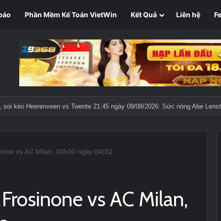
báo
Phần Mềm Kế Toán VietWin
Kết Quả
Liên hệ
F
 PEC Zwolle vs Ajax 19h30 Ngày 09/08/2026: Cái Dớp Lịch Sử
none vs AC Milan, 00h00 ngày 04/02
Frosinone vs AC Milan,