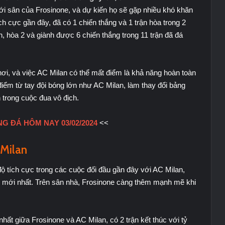
ới sân của Frosinone, và dự kiến họ sẽ gặp nhiều khó khăn
ch cực gần đây, đã có 1 chiến thắng và 1 trận hòa trong 2
n, hòa 2 và giành được 6 chiến thắng trong 11 trận đã đá
chơi, và việc AC Milan có thể mất điểm là khả năng hoàn toàn
điểm từ tay đội bóng lớn như AC Milan, làm thay đổi bảng
 trong cuộc đua vô địch.
NG ĐÁ HÔM NAY 03/02/2024
<<
 Milan
độ tích cực trong các cuộc đối đầu gần đây với AC Milan,
au mới nhất. Trên sân nhà, Frosinone càng thêm mạnh mẽ khi
nhất giữa Frosinone và AC Milan, có 2 trận kết thúc với tỷ