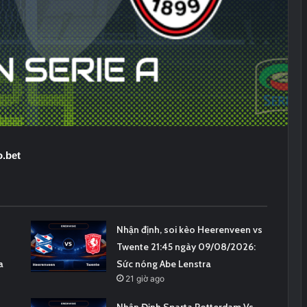
.bet
Nhận định, soi kèo Heerenveen vs
Twente 21:45 ngày 09/08/2026:
a
Sức nóng Abe Lenstra
21 giờ ago