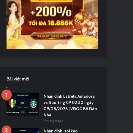
Bài viết mới
Nhận định Estrela Amadora
vs Sporting CP 02:30 ngày
09/08/2026 | VĐQG Bồ Đào
Nha
13 giờ ago
Nhận định, soi kèo