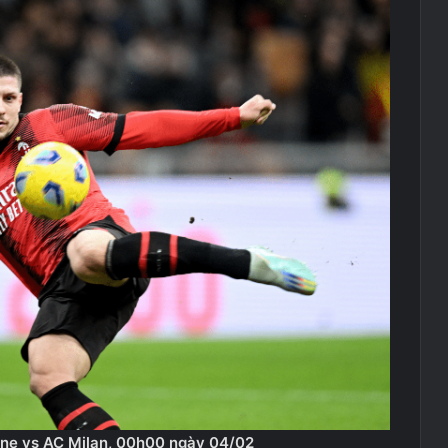
one vs AC Milan, 00h00 ngày 04/02