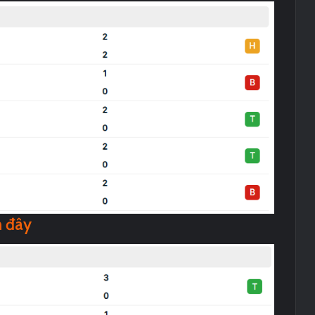
n đây