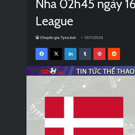
Nha 02h45 ngày 16
League
Chuyên gia Tyso.bet
15/11/2024
Facebook
X
LinkedIn
Tumblr
Pinterest
Reddit