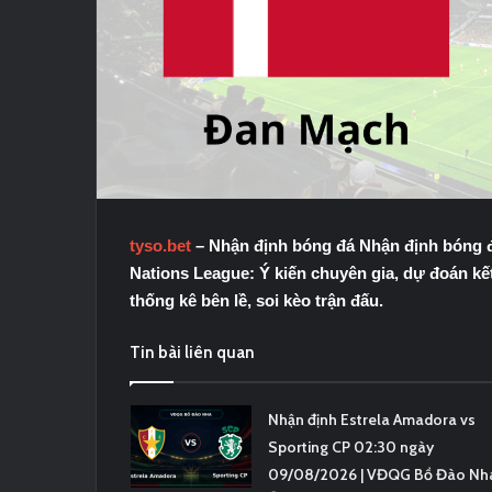
tyso.bet
– Nhận định bóng đá Nhận định bóng 
Nations League: Ý kiến chuyên gia, dự đoán kết
thống kê bên lề, soi kèo trận đấu.
Tin bài liên quan
Nhận định Estrela Amadora vs
Sporting CP 02:30 ngày
09/08/2026 | VĐQG Bồ Đào Nh