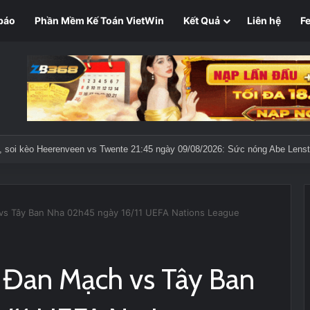
báo
Phần Mềm Kế Toán VietWin
Kết Quả
Liên hệ
F
 PEC Zwolle vs Ajax 19h30 Ngày 09/08/2026: Cái Dớp Lịch Sử
vs Tây Ban Nha 02h45 ngày 16/11 UEFA Nations League
 Đan Mạch vs Tây Ban