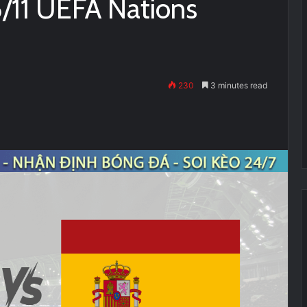
/11 UEFA Nations
230
3 minutes read