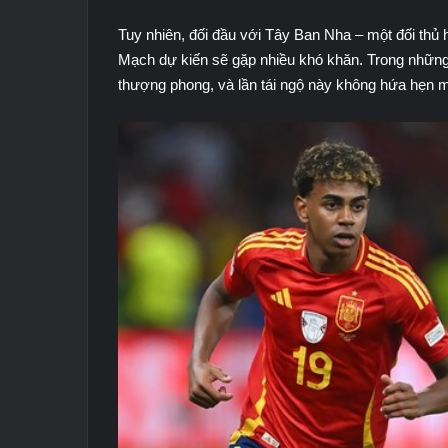
Tuy nhiên, đối đầu với Tây Ban Nha – một đối thủ 
Mạch dự kiến sẽ gặp nhiều khó khăn. Trong những
thượng phong, và lần tái ngộ này không hứa hẹn 