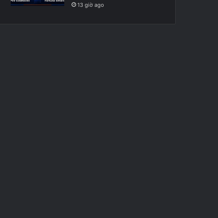
13 giờ ago