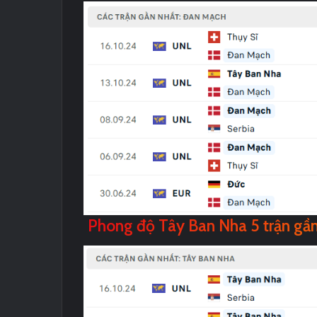
Phong độ Tây Ban Nha
5 trận gầ