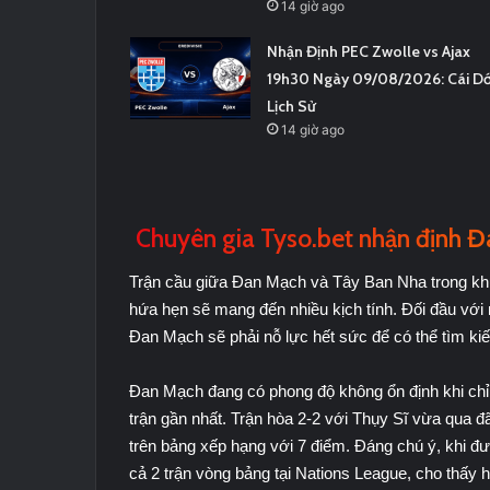
14 giờ ago
Nhận Định PEC Zwolle vs Ajax
19h30 Ngày 09/08/2026: Cái D
Lịch Sử
14 giờ ago
Chuyên gia Tyso.bet nhận định 
Trận cầu giữa Đan Mạch và Tây Ban Nha trong khu
hứa hẹn sẽ mang đến nhiều kịch tính. Đối đầu với
Đan Mạch sẽ phải nỗ lực hết sức để có thể tìm ki
Đan Mạch đang có phong độ không ổn định khi chỉ g
trận gần nhất. Trận hòa 2-2 với Thụy Sĩ vừa qua đ
trên bảng xếp hạng với 7 điểm. Đáng chú ý, khi đ
cả 2 trận vòng bảng tại Nations League, cho thấy 