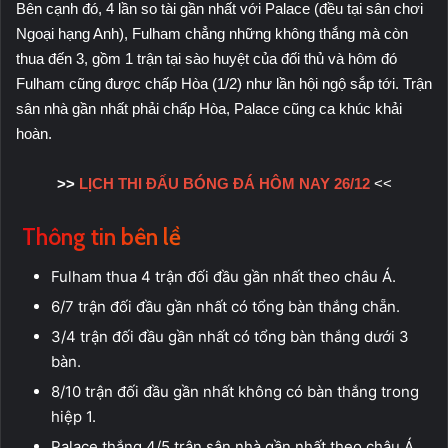
Bên cạnh đó, 4 lần so tài gần nhất với Palace (đều tại sân chơi
Ngoại hạng Anh), Fulham chẳng những không thắng mà còn
thua đến 3, gồm 1 trận tại sào huyệt của đối thủ và hôm đó
Fulham cũng được chấp Hòa (1/2) như lần hội ngộ sắp tới. Trận
sân nhà gần nhất phải chấp Hòa, Palace cũng ca khúc khải
hoàn.
>>
LỊCH THI ĐẤU BÓNG ĐÁ HÔM NAY 26/12
<<
Thông tin bên lề
Fulham thua 4 trận đối đầu gần nhất theo châu Á.
6/7 trận đối đầu gần nhất có tổng bàn thắng chẵn.
3/4 trận đối đầu gần nhất có tổng bàn thắng dưới 3
bàn.
8/10 trận đối đầu gần nhất không có bàn thắng trong
hiệp 1.
Palace thắng 4/5 trận sân nhà gần nhất theo châu Á.