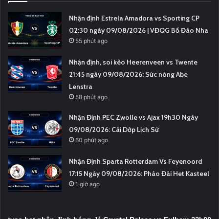
Nhận định Estrela Amadora vs Sporting CP
02:30 ngày 09/08/2026 | VĐQG Bồ Đào Nha
55 phút ago
Nhận định, soi kèo Heerenveen vs Twente
21:45 ngày 09/08/2026: Sức nóng Abe
Lenstra
58 phút ago
Nhận Định PEC Zwolle vs Ajax 19h30 Ngày
09/08/2026: Cái Dớp Lịch Sử
60 phút ago
Nhận Định Sparta Rotterdam Vs Feyenoord
17:15 Ngày 09/08/2026: Pháo Đài Het Kasteel
1 giờ ago