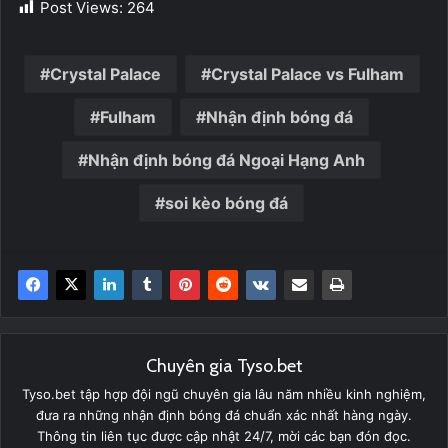
Post Views:
264
Crystal Palace
Crystal Palace vs Fulham
Fulham
Nhận định bóng đá
Nhận định bóng đá Ngoại Hạng Anh
soi kèo bóng đá
Chuyên gia Tyso.bet
Tyso.bet tập hợp đội ngũ chuyên gia lâu năm nhiều kinh nghiệm,
đưa ra những nhận định bóng đá chuẩn xác nhất hàng ngày.
Thông tin liên tục được cập nhật 24/7, mời các bạn đón đọc.