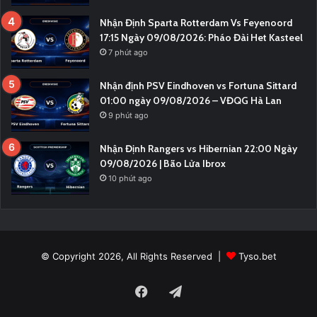
Nhận Định Sparta Rotterdam Vs Feyenoord
17:15 Ngày 09/08/2026: Pháo Đài Het Kasteel
7 phút ago
Nhận định PSV Eindhoven vs Fortuna Sittard
01:00 ngày 09/08/2026 – VĐQG Hà Lan
9 phút ago
Nhận Định Rangers vs Hibernian 22:00 Ngày
09/08/2026 | Bão Lửa Ibrox
10 phút ago
© Copyright 2026, All Rights Reserved |
Tyso.bet
Facebook
Telegram