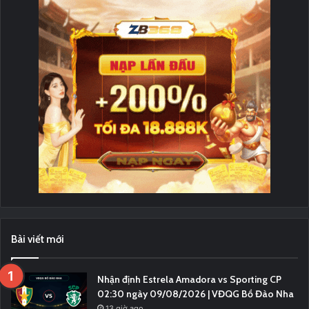
Bài viết mới
Nhận định Estrela Amadora vs Sporting CP
02:30 ngày 09/08/2026 | VĐQG Bồ Đào Nha
13 giờ ago