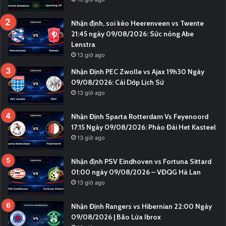
Nhận định, soi kèo Heerenveen vs Twente
21:45 ngày 09/08/2026: Sức nóng Abe
Lenstra
13 giờ ago
Nhận Định PEC Zwolle vs Ajax 19h30 Ngày
09/08/2026: Cái Dớp Lịch Sử
13 giờ ago
Nhận Định Sparta Rotterdam Vs Feyenoord
17:15 Ngày 09/08/2026: Pháo Đài Het Kasteel
13 giờ ago
Nhận định PSV Eindhoven vs Fortuna Sittard
01:00 ngày 09/08/2026 – VĐQG Hà Lan
13 giờ ago
Nhận Định Rangers vs Hibernian 22:00 Ngày
09/08/2026 | Bão Lửa Ibrox