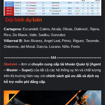
Đội hình dự kiến
Cartagena:
Escandell, Calero, Alcalá, Olivas, Datković, Tejera,
Rico, De Blasis, Valle, Sadiku, González
Villarreal B:
Iker Álvarez, Angel Leal, Pérez, Íñiguez, Tasende,
Ontiveros, del Moral, García, Lozano, Niño, Forés
============================ &&& ===========================
Sbetviet
– đơn vị
chuyên cung cấp tài khoản Quản lý (Agent
– Master – Super)
của tất cả các hệ thống uy tín và chất lượng
trên thị trường hiện nay với
chính sách giá ưu đãi và dịch vụ
hỗ trợ miễn phí đẳng cấp
.