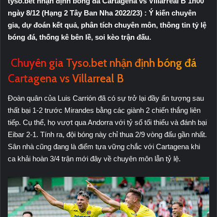
tyso.bet nhận định bóng đá Cartagena vs Villarreal B 1h00
ngày 8/12 (Hạng 2 Tây Ban Nha 2022/23) : Ý kiến chuyên
gia, dự đoán kết quả, phân tích chuyên môn, thông tin tỷ lệ
bóng đá, thống kê bên lề, soi kèo trận đấu.
Chuyên gia Tyso.bet nhận định bóng đá
Cartagena vs Villarreal B
Đoàn quân của Luis Carrión đã có sự trở lại đầy ấn tượng sau
thất bại 1-2 trước Mirandes bằng các giành 2 chiến thắng liên
tiếp. Cụ thể, họ vượt qua Andorra với tỷ số tối thiểu và đánh bại
Eibar 2-1. Tính ra, đội bóng này chỉ thua 2/9 vòng đấu gần nhất.
Sân nhà cũng đang là điểm tựa vững chắc với Cartagena khi
ca khải hoàn 3/4 trận mới đây về chuyên môn lẫn tỷ lệ.