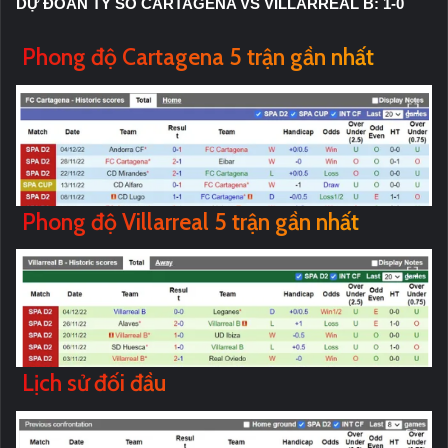
DỰ ĐOÁN TỶ SỐ CARTAGENA VS VILLARREAL B: 1-0
Phong độ Cartagena 5 trận gần nhất
Phong độ Villarreal 5 trận gần nhất
Lịch sử đối đầu