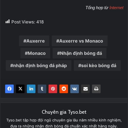
Tổng hợp từ
Internet
Post Views:
418
Auxerre
Auxerre vs Monaco
Monaco
Nhận định bóng đá
nhận định bóng đá pháp
soi kèo bóng đá
Chuyên gia Tyso.bet
Tyso.bet tập hợp đội ngũ chuyên gia lâu năm nhiều kinh nghiệm,
đưa ra những nhận định bóng đá chuẩn xác nhất hàng ngày.