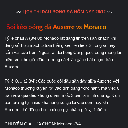
>>
LỊCH THI ĐẤU BÓNG ĐÁ HÔM NAY 28/12
<<
Soi kèo bóng đá Auxerre vs Monaco
Tỷ lệ châu Á (3/4:0): Monaco rất đáng tin trên sân khách khi
đang sở hữu mạch 5 trận thắng kèo liên tiếp, 2 trong số này
sắm vai cửa trên. Ngoài ra, đội bóng Công quốc cũng mang lại
niềm vui cho giới đầu tư trong cả 4 lần gần nhất chạm trán
Auxerre.
Tỷ lệ O/U (2 3/4): Các cuộc đối đầu gần đây giữa Auxerre với
Monaco thường xuyên rơi vào tình trạng “khô hạn”, mà việc 8
trận vừa qua đều không chạm mốc 3 bàn là minh chứng. Kịch
bản tương tự nhiều khả năng sẽ lặp lại vào đêm nay khi
Auxerre chủ động chơi phòng ngự nhằm giữ lại 1 điểm.
CHUYÊN GIA LỰA CHỌN: Monaco -3/4