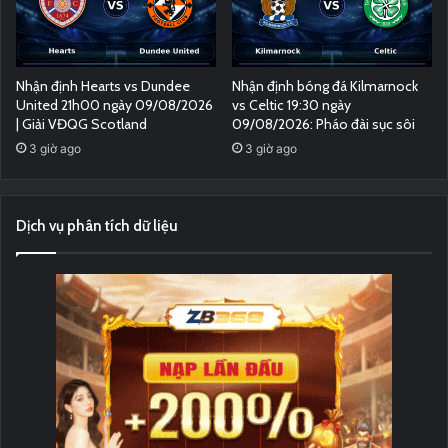
Nhận định Hearts vs Dundee
Nhận định bóng đá Kilmarnock
United 21h00 ngày 09/08/2026
vs Celtic 19:30 ngày
| Giải VĐQG Scotland
09/08/2026: Pháo đài sục sôi
3 giờ ago
3 giờ ago
Dịch vụ phân tích dữ liệu