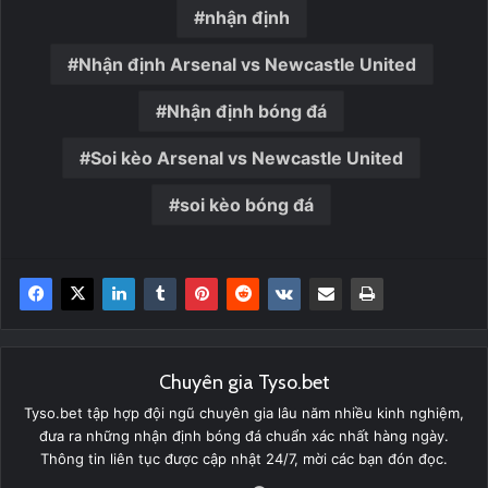
nhận định
Nhận định Arsenal vs Newcastle United
Nhận định bóng đá
Soi kèo Arsenal vs Newcastle United
soi kèo bóng đá
Chuyên gia Tyso.bet
Tyso.bet tập hợp đội ngũ chuyên gia lâu năm nhiều kinh nghiệm,
đưa ra những nhận định bóng đá chuẩn xác nhất hàng ngày.
Thông tin liên tục được cập nhật 24/7, mời các bạn đón đọc.