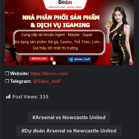
❐
Website:
https://bezvn.com/
❐
Telegram:
@Sales_staff
Post Views:
335
Arsenal vs Newcastle United
Dự đoán Arsenal vs Newcastle United