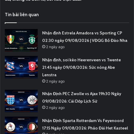
Tin bài liên quan
Nhận định Estrela Amadora vs Sporting CP
02:30 ngày 09/08/2026 | VĐQG Bồ Đào Nha
2 ngày ago
Nhận định, soi kèo Heerenveen vs Twente
21:45 ngày 09/08/2026: Sức nóng Abe
Lenstra
2 ngày ago
Nhận Định PEC Zwolle vs Ajax 19h30 Ngày
09/08/2026: Cái Dớp Lịch Sử
2 ngày ago
Nhận Định Sparta Rotterdam Vs Feyenoord
17:15 Ngày 09/08/2026: Pháo Đài Het Kasteel