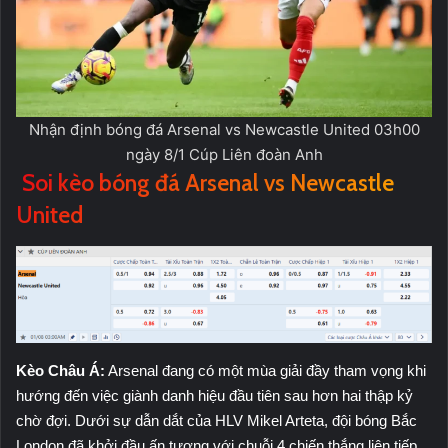
Nhận định bóng đá Arsenal vs Newcastle United 03h00
ngày 8/1 Cúp Liên đoàn Anh
Soi kèo bóng đá Arsenal vs Newcastle
United
Kèo Châu Á:
Arsenal đang có một mùa giải đầy tham vọng khi
hướng đến việc giành danh hiệu đầu tiên sau hơn hai thập kỷ
chờ đợi. Dưới sự dẫn dắt của HLV Mikel Arteta, đội bóng Bắc
London đã khởi đầu ấn tượng với chuỗi 4 chiến thắng liên tiếp