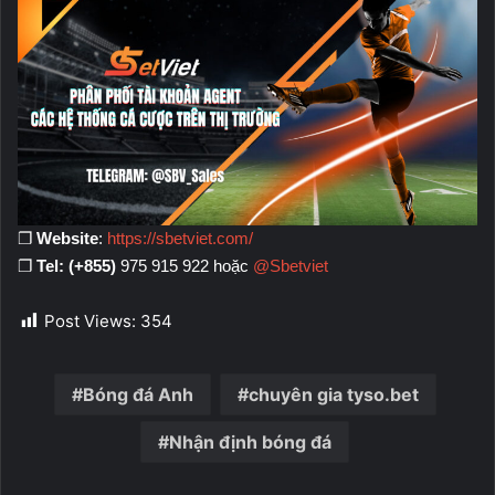
❐
Website
:
https://sbetviet.com/
❐
Tel: (+855)
975 915 922 hoặc
@Sbetviet
Post Views:
354
Bóng đá Anh
chuyên gia tyso.bet
Nhận định bóng đá