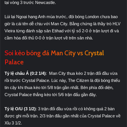
tại vòng 3 trước Newcastle.
Lùi lại Ngoại hạng Anh mùa trước, đội bóng London chưa bao
giờ là cái tên dễ chịu với Man City. Bằng chứng là thầy trò HLV
Vieira từng đánh sập sân Etihad với tỷ số 2-0 ở trận lượt đi và
cầm hòa đối thủ 0-0 ở trận lượt về trên sân nhà.
Soi kèo bóng đá
Man City vs Crystal
Palace
Tỷ lệ châu Á (0:2 1/4)
: Man City thua kèo 2 trận đối đầu vừa
rồi trước Crystal Palace. Lúc này, The Citizen là đội bóng thiếu
tin cậy khi thua kèo tới 5/8 trận gần nhất. Bên phía đối diện,
Crystal Palace thắng kèo tới 5/6 trận đấu gần đây.
Tỷ lệ O/U (3 1/2)
: 3 trận đối đầu vừa rồi có không quá 2 bàn
được ghi mỗi trận. 2/3 trận đấu gần nhất của Crystal Palace về
Xỉu 3 1/2.