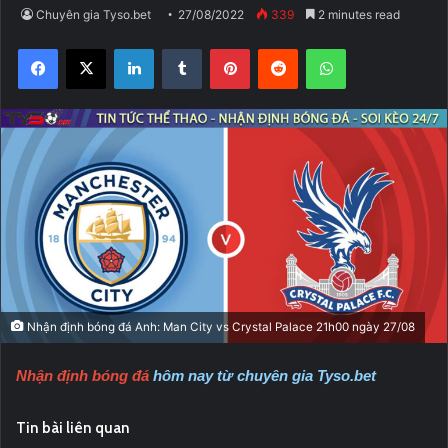
Chuyên gia Tyso.bet
27/08/2022
339
2 minutes read
Facebook
X
LinkedIn
Tumblr
Pinterest
Reddit
WhatsApp
Nhận định bóng đá Anh: Man City vs Crystal Palace 21h00 ngày 27/08
Nhận định bóng đá
hôm nay từ chuyên gia Tyso.bet
Tin bài liên quan