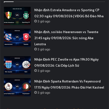
Nhận định Estrela Amadora vs Sporting CP
02:30 ngày 09/08/2026 | VĐQG Bồ Đào Nha
3 giờ ago
Nhận định, soi kèo Heerenveen vs Twente
21:45 ngày 09/08/2026: Sức nóng Abe
Lenstra
3 giờ ago
Nhận Định PEC Zwolle vs Ajax 19h30 Ngày
09/08/2026: Cái Dớp Lịch Sử
3 giờ ago
Nhận Định Sparta Rotterdam Vs Feyenoord
17:15 Ngày 09/08/2026: Pháo Đài Het Kasteel
3 giờ ago