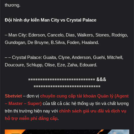
thương.
Đội hình dự kiến Man City vs Crystal Palace
– Man City: Ederson, Cancelo, Dias, Walkers, Stones, Rodrigo,
Gundogan, De Bruyne, B.Silva, Foden, Haaland.
– – Crystal Palace: Guaita, Clyne, Anderson, Guehi, Mitchell,
Doucoure, Schlupp, Olise, Eze, Zaha, Edouard.
============================ &&&
============================
Sbetviet
– đơn vị
chuyên cung cấp tài khoản Quản lý (Agent
– Master – Super)
của tất cả các hệ thống uy tín và chất lượng
trên thị trường hiện nay với
chính sách giá ưu đãi và dịch vụ
hỗ trợ miễn phí đẳng cấp
.