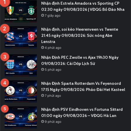
Nhận định Estrela Amadora vs Sporting CP
02:30 ngày 09/08/2026 | VĐQG Bồ Đào Nha
7 giây ago
Nhận định, soi kèo Heerenveen vs Twente
21:45 ngày 09/08/2026: Sức nóng Abe
Lenstra
4 phút ago
Nhận Định PEC Zwolle vs Ajax 19h30 Ngày
09/08/2026: Cái Dớp Lịch Sử
5 phút ago
Nhận Định Sparta Rotterdam Vs Feyenoord
17:15 Ngày 09/08/2026: Pháo Đài Het Kasteel
7 phút ago
Nhận định PSV Eindhoven vs Fortuna Sittard
01:00 ngày 09/08/2026 – VĐQG Hà Lan
9 phút ago