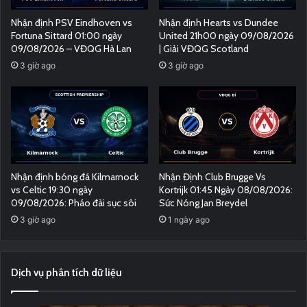
Nhận định PSV Eindhoven vs
Nhận định Hearts vs Dundee
Fortuna Sittard 01:00 ngày
United 21h00 ngày 09/08/2026
09/08/2026 – VĐQG Hà Lan
| Giải VĐQG Scotland
3 giờ ago
3 giờ ago
Nhận định bóng đá Kilmarnock
Nhận Định Club Brugge Vs
vs Celtic 19:30 ngày
Kortrijk 01:45 Ngày 08/08/2026:
09/08/2026: Pháo đài sục sôi
Sức Nóng Jan Breydel
3 giờ ago
1 ngày ago
Dịch vụ phân tích dữ liệu