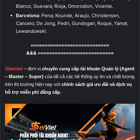
Blanco, Guevara; Rioja, Omorodion, Vicente.
Barcelona:
Pena; Kounde, Araujo, Christensen,
Cancelo; De Jong, Pedri, Gundogan; Roque, Yamal,
Lewandowski.
============================
&&& ===========================
Sbetviet
– đơn vị
chuyên cung cấp tài khoản Quản lý (Agent
– Master – Super)
của tất cả các hệ thống uy tín và chất lượng
trên thị trường hiện nay với
chính sách giá ưu đãi và dịch vụ
hỗ trợ miễn phí đẳng cấp
.