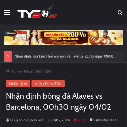
Menu
Se
Nhận định, soi kèo Heerenveen vs Twente 21:45 ngày 09/08/2026: Sức nóng Abe Lenstra
Home
/
Nhận Định TBN
Nhận định
Nhận Định TBN
Nhận định bóng đá Alaves vs
Barcelona, 00h30 ngày 04/02
Chuyên gia Tyso.bet
03/02/2024
5.541
2 minutes read