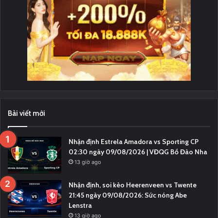
Bài viết mới
Nhận định Estrela Amadora vs Sporting CP
02:30 ngày 09/08/2026 | VĐQG Bồ Đào Nha
13 giờ ago
Nhận định, soi kèo Heerenveen vs Twente
21:45 ngày 09/08/2026: Sức nóng Abe
Lenstra
13 giờ ago