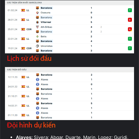
Lịch sử đối đầu
Đội hình dự kiến
Alaves:
Sivera; Abqar, Duarte, Marin, Lopez; Guridi,