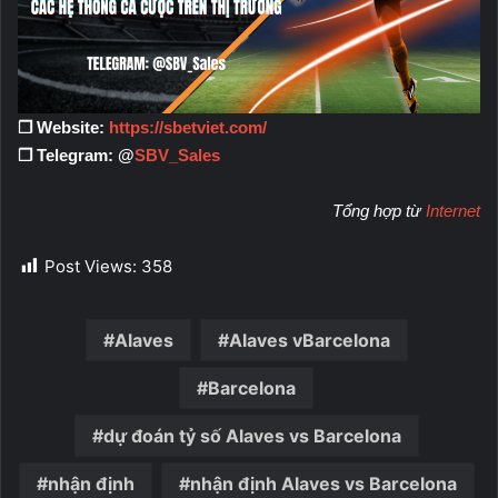
❐ Website:
https://sbetviet.com/
❐ Telegram: @
SBV_Sales
Tổng hợp từ
Internet
Post Views:
358
Alaves
Alaves vBarcelona
Barcelona
dự đoán tỷ số Alaves vs Barcelona
nhận định
nhận định Alaves vs Barcelona