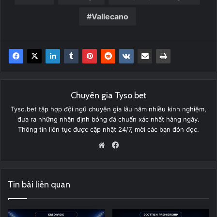
Vallecano
Chuyên gia Tyso.bet
Tyso.bet tập hợp đội ngũ chuyên gia lâu năm nhiều kinh nghiệm,
đưa ra những nhận định bóng đá chuẩn xác nhất hàng ngày.
Thông tin liên tục được cập nhật 24/7, mời các bạn đón đọc.
Website
Facebook
Tin bài liên quan