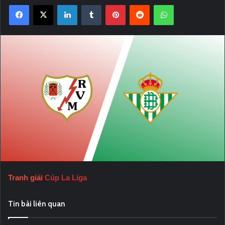
Facebook
X
LinkedIn
Tumblr
Pinterest
Reddit
WhatsApp
Tranh giải
Cúp La Liga
Tin bài liên quan