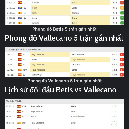
Phong độ Betis 5 trận gần nhất
Phong độ
Vallecano
5 trận gần nhất
Phong độ Vallecano 5 trận gần nhất
Lịch sử đối đầu
Betis vs Vallecano