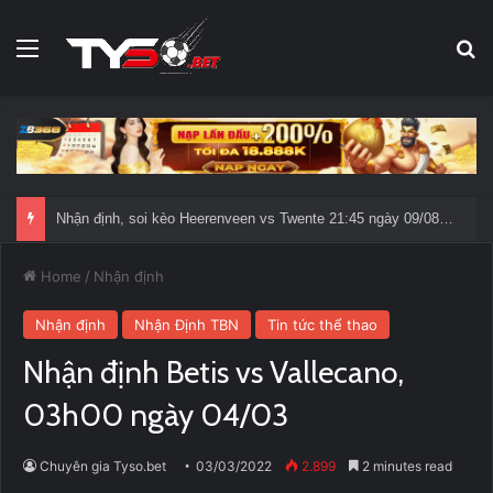
Menu
Se
Nhận định, soi kèo Heerenveen vs Twente 21:45 ngày 09/08/2026: Sức nóng Abe Lenstra
Home
/
Nhận định
Nhận định
Nhận Định TBN
Tin tức thể thao
Nhận định Betis vs Vallecano,
03h00 ngày 04/03
Chuyên gia Tyso.bet
03/03/2022
2.899
2 minutes read