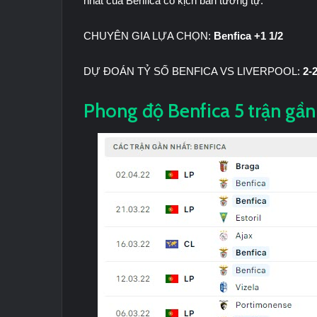
nhất của Benfica có kịch bản tương tự.
CHUYÊN GIA LỰA CHỌN:
Benfica +1 1/2
DỰ ĐOÁN TỶ SỐ BENFICA VS LIVERPOOL:
2-
Phong độ
Benfica
5 trận gần