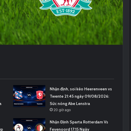
Nhận định, soi kèo Heerenveen vs
Twente 21:45 ngày 09/08/2026:
a
Sức nóng Abe Lenstra
20 giờ ago
Nhận Định Sparta Rotterdam Vs
ớp
Feyenoord 17:15 Ngày