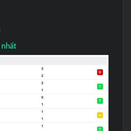
2
 nhất