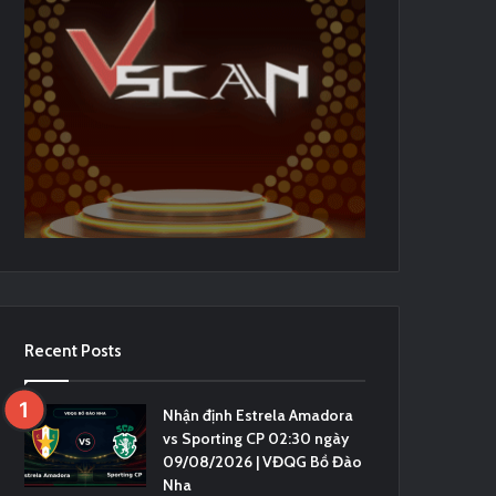
Recent Posts
Nhận định Estrela Amadora
vs Sporting CP 02:30 ngày
09/08/2026 | VĐQG Bồ Đào
Nha