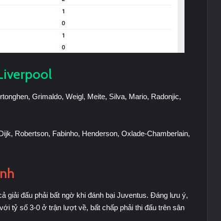
Liverpool
onghen, Grimaldo, Weigl, Meite, Silva, Mario, Radonjic,
n Dijk, Robertson, Fabinho, Henderson, Oxlade-Chamberlain,
ịnh
cả giải đấu phải bất ngờ khi đánh bại Juventus. Đáng lưu ý,
ới tỷ số 3-0 ở trận lượt về, bất chấp phải thi đấu trên sân