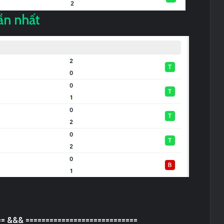
ần nhất
=== &&&
============================