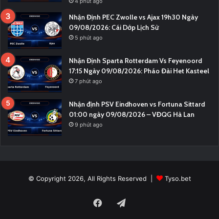
4 phút ago
Nhận Định PEC Zwolle vs Ajax 19h30 Ngày
09/08/2026: Cái Dớp Lịch Sử
5 phút ago
Nhận Định Sparta Rotterdam Vs Feyenoord
17:15 Ngày 09/08/2026: Pháo Đài Het Kasteel
7 phút ago
Nhận định PSV Eindhoven vs Fortuna Sittard
01:00 ngày 09/08/2026 – VĐQG Hà Lan
9 phút ago
© Copyright 2026, All Rights Reserved |
Tyso.bet
Facebook
Telegram