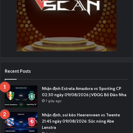
Recent Posts
Nhận định Estrela Amadora vs Sporting CP
02:30 ngày 09/08/2026 | VĐQG Bồ Đào Nha
7 giây ago
Nhận định, soi kèo Heerenveen vs Twente
21:45 ngày 09/08/2026: Sức nóng Abe
Lenstra