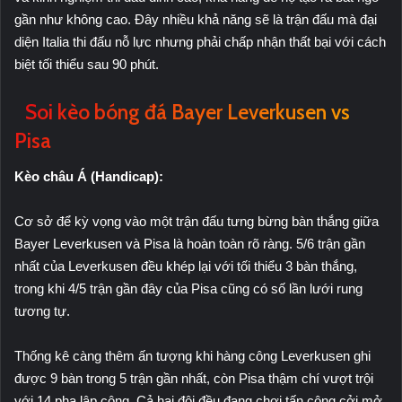
gần như không cao. Đây nhiều khả năng sẽ là trận đấu mà đại
diện Italia thi đấu nỗ lực nhưng phải chấp nhận thất bại với cách
biệt tối thiểu sau 90 phút.
Soi kèo bóng đá Bayer Leverkusen vs
Pisa
Kèo châu Á (Handicap):
Cơ sở để kỳ vọng vào một trận đấu tưng bừng bàn thắng giữa
Bayer Leverkusen và Pisa là hoàn toàn rõ ràng. 5/6 trận gần
nhất của Leverkusen đều khép lại với tối thiểu 3 bàn thắng,
trong khi 4/5 trận gần đây của Pisa cũng có số lần lưới rung
tương tự.
Thống kê càng thêm ấn tượng khi hàng công Leverkusen ghi
được 9 bàn trong 5 trận gần nhất, còn Pisa thậm chí vượt trội
với 14 pha lập công. Cả hai đội đều đang chơi tấn công cởi mở