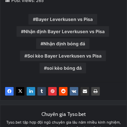
Post Views:
265
Bayer Leverkusen vs Pisa
Nhận định Bayer Leverkusen vs Pisa
Nhận định bóng đá
Soi kèo Bayer Leverkusen vs Pisa
soi kèo bóng đá
Chuyên gia Tyso.bet
Tyso.bet tập hợp đội ngũ chuyên gia lâu năm nhiều kinh nghiệm,