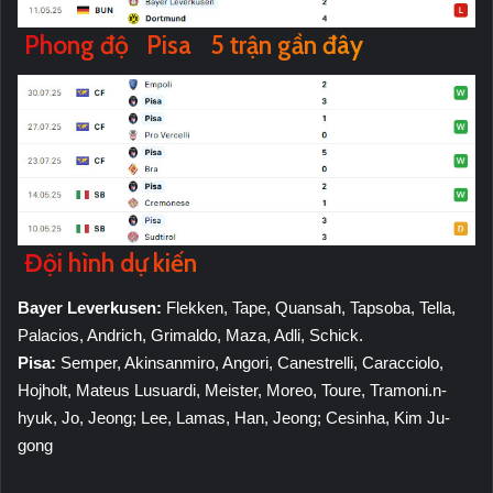
Phong độ
Pisa
5 trận gần đây
Đội hình dự kiến
Bayer Leverkusen:
Flekken, Tape, Quansah, Tapsoba, Tella,
Palacios, Andrich, Grimaldo, Maza, Adli, Schick.
Pisa:
Semper, Akinsanmiro, Angori, Canestrelli, Caracciolo,
Hojholt, Mateus Lusuardi, Meister, Moreo, Toure, Tramoni.n-
hyuk, Jo, Jeong; Lee, Lamas, Han, Jeong; Cesinha, Kim Ju-
gong