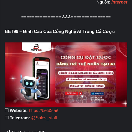
Nguồn:
Internet
=============== &&&===============
BET99 – Đỉnh Cao Của Công Nghệ AI Trong Cá Cược
❐
Website:
https://bet99.ai/
❐
Telegram:
@Sales_staff