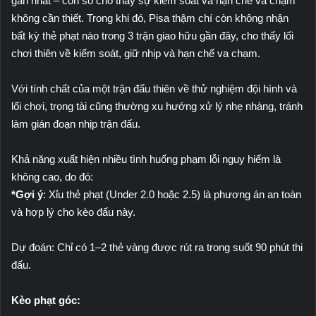
gần nhất – con số cho thấy sự kiểm soát và hạn chế va chạm
không cần thiết. Trong khi đó, Pisa thậm chí còn không nhận
bất kỳ thẻ phạt nào trong 3 trận giao hữu gần đây, cho thấy lối
chơi thiên về kiểm soát, giữ nhịp và hạn chế va chạm.
Với tính chất của một trận đấu thiên về thử nghiệm đội hình và
lối chơi, trọng tài cũng thường xu hướng xử lý nhẹ nhàng, tránh
làm gián đoạn nhịp trận đấu.
Khả năng xuất hiện nhiều tình huống phạm lỗi nguy hiểm là
không cao, do đó:
*Gợi ý
: Xỉu thẻ phạt (Under 2.0 hoặc 2.5) là phương án an toàn
và hợp lý cho kèo đấu này.
Dự đoán: Chỉ có 1–2 thẻ vàng được rút ra trong suốt 90 phút thi
đấu.
Kèo phạt góc: