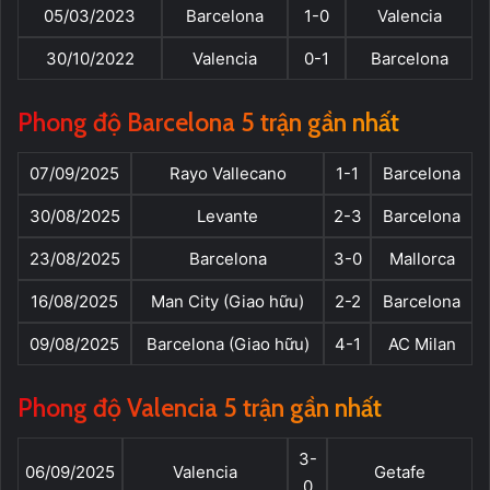
05/03/2023
Barcelona
1-0
Valencia
30/10/2022
Valencia
0-1
Barcelona
Phong độ Barcelona 5 trận gần nhất
07/09/2025
Rayo Vallecano
1-1
Barcelona
30/08/2025
Levante
2-3
Barcelona
23/08/2025
Barcelona
3-0
Mallorca
16/08/2025
Man City (Giao hữu)
2-2
Barcelona
09/08/2025
Barcelona (Giao hữu)
4-1
AC Milan
Phong độ Valencia 5 trận gần nhất
3-
06/09/2025
Valencia
Getafe
0