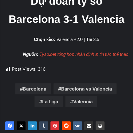
Dự đoán tỷ số
Barcelona 3-1 Valencia
Chọn kèo:
Valencia +2.0 | Tài 3.5
Nguồn:
Tyso.bet tổng hợp nhận định & tin tức thể thao
Post Views:
316
Barcelona
Barcelona vs Valencia
La Liga
Valencia