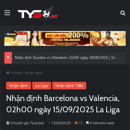
Menu
Se
Nhận định Colchester United vs Southampton 23h30 ngày 08/08 (Carabao Cup)
Home
/
Nhận định
Nhận định
La Liga
Nhận Định TBN
Nhận định Barcelona vs Valencia,
02h00 ngày 15/09/2025 La Liga
Chuyên gia Tyso.bet
13/09/2025
13
4 minutes read