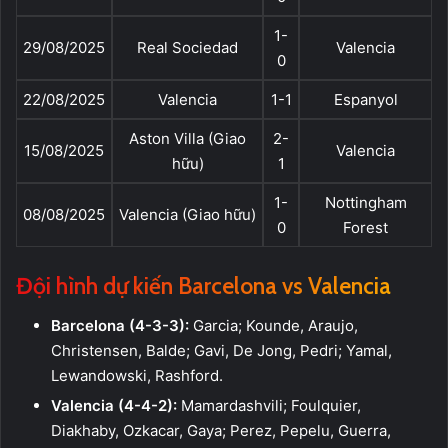
1-
29/08/2025
Real Sociedad
Valencia
0
22/08/2025
Valencia
1-1
Espanyol
Aston Villa (Giao
2-
15/08/2025
Valencia
hữu)
1
1-
Nottingham
08/08/2025
Valencia (Giao hữu)
0
Forest
Đội hình dự kiến Barcelona vs Valencia
Barcelona (4-3-3):
Garcia; Kounde, Araujo,
Christensen, Balde; Gavi, De Jong, Pedri; Yamal,
Lewandowski, Rashford.
Valencia (4-4-2):
Mamardashvili; Foulquier,
Diakhaby, Ozkacar, Gaya; Perez, Pepelu, Guerra,