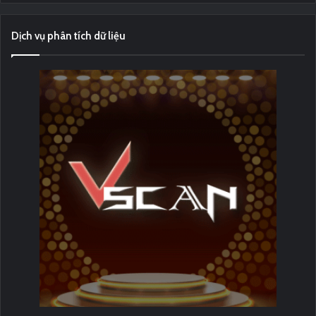
Dịch vụ phân tích dữ liệu