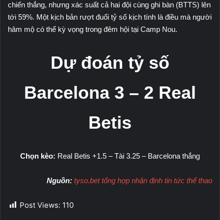
chiến thắng, nhưng xác suất cả hai đội cùng ghi bàn (BTTS) lên
tới 59%. Một kịch bản rượt đuổi tỷ số kịch tính là điều mà người
hâm mộ có thể kỳ vọng trong đêm hội tại Camp Nou.
Dự đoán tỷ số
Barcelona 3 – 2 Real
Betis
Chọn kèo:
Real Betis +1.5 – Tài 3.25 – Barcelona thắng
Nguồn:
tyso.bet tổng hợp nhận định tin tức thể thao
Post Views:
110