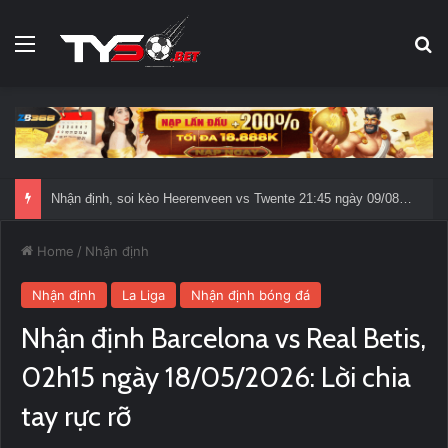
Menu
Se
Nhận Định PEC Zwolle vs Ajax 19h30 Ngày 09/08/2026: Cái Dớp Lịch Sử
Home
/
Nhận định
Nhận định
La Liga
Nhận định bóng đá
Nhận định Barcelona vs Real Betis,
02h15 ngày 18/05/2026: Lời chia
tay rực rỡ