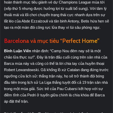
hoàn thành mục tiêu giành vé dự Champions League mùa tới
(xếp thứ 5 nhưng được hưởng lợi từ suất bổ sung). Với tâm lý
thoải mái và lối chơi chuyển trạng thái cực nhanh dựa trên sự
lắt léo của Abde Ezzalzouli và tân binh Antony, Betis hứa hẹn sẽ
tạo ra một màn đôi công rực lửa thay vì lùi sâu phòng ngự.
Barcelona và mục tiêu “Perfect Home”
Bình Luận Viên
nhận định: “Camp Nou đêm nay sẽ là một
chảo lửa thực sự!”. Đây là trận đấu cuối cùng trên sân nhà của
Barca mùa này và cũng có thể là lời chia tay của huyền thoại
Robert Lewandowski. Gã khổng lồ xứ Catalan đang đứng trước
ngưỡng cửa lịch sử: thắng trận này, họ sẽ trở thành đội bóng
đầu tiên trong lịch sử La Liga thắng tuyệt đối cả 19 trận sân nhà
trong một mùa giải. Sức trẻ của Pau Cubarsi kết hợp với sự
điềm tĩnh của Pedri ở tuyến giữa chính là chìa khóa để Barca
áp đặt thế trận.