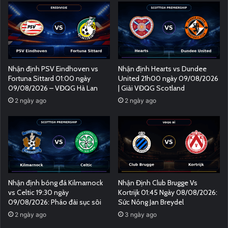
Nhận định PSV Eindhoven vs
Nhận định Hearts vs Dundee
Fortuna Sittard 01:00 ngày
United 21h00 ngày 09/08/2026
09/08/2026 – VĐQG Hà Lan
| Giải VĐQG Scotland
2 ngày ago
2 ngày ago
Nhận định bóng đá Kilmarnock
Nhận Định Club Brugge Vs
vs Celtic 19:30 ngày
Kortrijk 01:45 Ngày 08/08/2026:
09/08/2026: Pháo đài sục sôi
Sức Nóng Jan Breydel
2 ngày ago
3 ngày ago