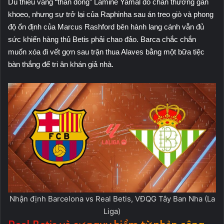
Dù thiếu vắng “thần đồng” Lamine Yamal do chấn thương gân
khoeo, nhưng sự trở lại của Raphinha sau án treo giò và phong
độ ổn định của Marcus Rashford bên hành lang cánh vẫn đủ
sức khiến hàng thủ Betis phải chao đảo. Barca chắc chắn
muốn xóa đi vết gợn sau trận thua Alaves bằng một bữa tiệc
bàn thắng để tri ân khán giả nhà.
Nhận định Barcelona vs Real Betis, VĐQG Tây Ban Nha (La
Liga)