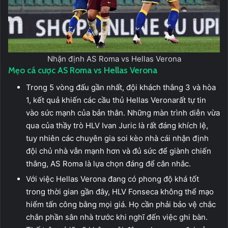
Nhận định AS Roma vs Hellas Verona
Mẹo cá cược AS Roma vs
Hellas Verona
Trong 5 vòng đấu gần nhất, đội khách thắng 3 và hòa
1, kết quả khiến các cầu thủ Hellas Veronarất tự tin
vào sức mạnh của bản thân. Những màn trình diễn vừa
qua của thầy trò HLV Ivan Juric là rất đáng khích lệ,
tuy nhiên các chuyên gia soi kèo nhà cái nhận định
đội chủ nhà vẫn mạnh hơn và đủ sức để giành chiến
thắng, AS Roma là lựa chọn đáng để cân nhắc.
Với việc Hellas Verona đang có phong độ khá tốt
trong thời gian gần đây, HLV Fonseca không thể mạo
hiểm tấn công bằng mọi giá. Họ cần phải bảo vệ chắc
chắn phần sân nhà trước khi nghĩ đến việc ghi bàn.