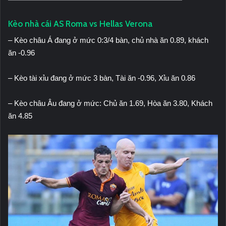
Kèo nhà cái AS Roma vs Hellas Verona
– Kèo châu Á đang ở mức 0:3/4 bàn, chủ nhà ăn 0.89, khách
ăn -0.96
– Kèo tài xỉu đang ở mức 3 bàn, Tài ăn -0.96, Xỉu ăn 0.86
– Kèo châu Âu đang ở mức: Chủ ăn 1.69, Hòa ăn 3.80, Khách
ăn 4.85