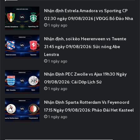
Nhận định Estrela Amadora vs Sporting CP
02:30 ngày 09/08/2026 | VĐQG Bồ Đào Nha
1 ngày ago
Nhận định, soi kèo Heerenveen vs Twente
21:45 ngày 09/08/2026: Sức nóng Abe
Lenstra
1 ngày ago
Nhận Định PEC Zwolle vs Ajax 19h30 Ngày
09/08/2026: Cái Dớp Lịch Sử
1 ngày ago
Nhận Định Sparta Rotterdam Vs Feyenoord
17:15 Ngày 09/08/2026: Pháo Đài Het Kasteel
1 ngày ago
———————————————————————